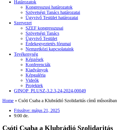
Határozatok
Kongresszusi határozatok
Szövetségi Tanács határozatai
Ügyvivő Testület határozatai
Szervezet
SZEF kongresszusai
Szövetségi Tanács
Ügyvivő Testület
Érdekegyeztetés fórumai
Nemzetközi kapcsolataink
Tevékenység
Képzések
Konferenciák
Kiadványok
Képgaléria
Videók
Projektek
GINOP_PLUSZ-3.2.3-24-2024-00049
Home
»
Csóti Csaba a Klubrádió Szolidaritás című műsorában
Frissítve:
május 21, 2025
9:00 de.
Csóti Csaba a Klubrádió Szolidaritás