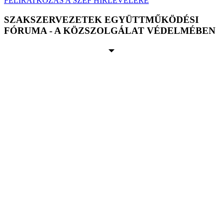
FELIRATKOZÁS A SZEF HÍRLEVELÉRE
SZAKSZERVEZETEK EGYÜTTMŰKÖDÉSI
FÓRUMA - A KÖZSZOLGÁLAT VÉDELMÉBEN