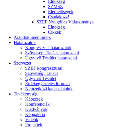
Elnökség
SZMSZ
Elérhetőségek
Csatlakozz!
SZEF Nyugdíjas Választmánya
Elnökség
Cikkek
Alapdokumentumok
Határozatok
Kongresszusi határozatok
Szövetségi Tanács határozatai
Ügyvivő Testület határozatai
Szervezet
SZEF kongresszusai
Szövetségi Tanács
Ügyvivő Testület
Érdekegyeztetés fórumai
Nemzetközi kapcsolataink
Tevékenység
Képzések
Konferenciák
Kiadványok
Képgaléria
Videók
Projektek