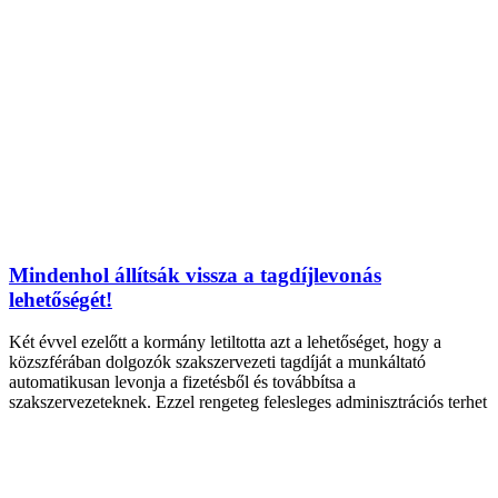
Mindenhol állítsák vissza a tagdíjlevonás
lehetőségét!
Két évvel ezelőtt a kormány letiltotta azt a lehetőséget, hogy a
közszférában dolgozók szakszervezeti tagdíját a munkáltató
automatikusan levonja a fizetésből és továbbítsa a
szakszervezeteknek. Ezzel rengeteg felesleges adminisztrációs terhet