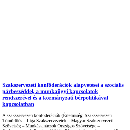
Szakszervezeti konföderációk alapvetései a szociális
párbeszéddel, a munkaügyi kapcsolatok
rendszerével és a kormányzati bérpolitikával
kapcsolatban
A szakszervezeti konföderációk (Értelmiségi Szakszervezeti
Tömörülés – Liga Szakszervezetek – Magyar Szakszervezeti
Szövetség – Munkástanácsok Országos Szövetsége –