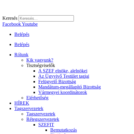
Keresés
Facebook
Youtube
Belépés
Belépés
Rólunk
Kik vagyunk?
Tisztségviselők
A SZEF elnöke, alelnökei
Az Ügyvivő Testület tagjai
Felügyelő Bizottság
Mandátum-megállapító Bizottság
Vármegyei koordinátorok
Elérhetőség
HÍREK
Tagszervezetek
Tagszervezetek
Rétegszervezetek
SZEFIT
Bemutatkozás