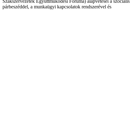
Szakszervezetek Együttműködési Fóruma) alapvetései a szociális
párbeszéddel, a munkaügyi kapcsolatok rendszerével és