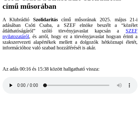
című műsorában
A Klubrádió
Szolidaritás
című műsorának 2025. május 21-i
adásában Csóti Csaba, a SZEF elnöke beszélt a “közélet
átláthatóságáról” szóló törvényjavaslat kapcsán a
SZEF
nyilatozatáról
, és arról, hogy ez a törvényjavaslat hogyan érinti a
szakszervezeti alapértékek mellett a dolgozók hétköznapi életét,
információhoz való szabad hozzáférését is akár.
Az adás 00:16 és 15:38 között hallgatható vissza: