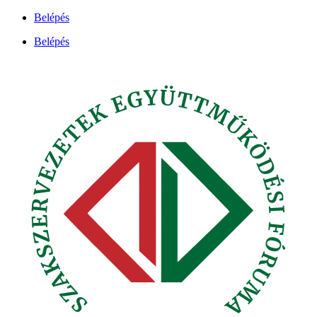
Ugrás
Belépés
a
Belépés
tartalomhoz