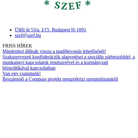
Üllői út 53/a. I/15. Budapest H-1091
szef@szef.hu
FRISS HÍREK
Mindenhol állítsák vissza a tagdíjlevonás lehetőségét!
Szakszervezeti konföderációk alapvetései a szociális párbeszéddel, a
munkaügyi kapcsolatok rendszerével és a kormányzati
bérpolitikával kapcsolatban
Van egy csapatunk!
Beszámoló a Compass projekt nemzetközi szemináriumáról