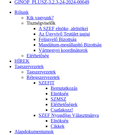
GINOP_PLUSZ-3.2.3-24-2024-00049
Rólunk
Kik vagyunk?
Tisztségviselők
A SZEF elnöke, alelnökei
Az Ügyvivő Testület tagjai
Felügyelő Bizottság
Mandátum-megállapító Bizottság
Vármegyei koordinátorok
Elérhetőség
HÍREK
Tagszervezetek
Tagszervezetek
Rétegszervezetek
SZEFIT
Bemutatkozás
Elnökség
SZMSZ
Elérhetőségek
Csatlakozz!
SZEF Nyugdíjas Választmánya
Elnökség
Cikkek
Alapdokumentumok