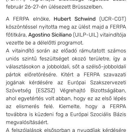
február 26-27-én ülésezett Brüsszelben.
A FERPA elnöke,
Hubert Schwind
(UCR-CGT)
köszöntéssel nyitotta meg az ülést majd a FERPA
főtitkára,
Agostino Siciliano
(UILP-UIL) vitaindítója
vezette be a délelőtti programot.
A vitaindító során az előadó rámutatott számos
uniós szintű feszültséget okozó területre, így a
választásokon a jobboldali, sőt a szélső-jobboldali
pártok előretörésére. Kitért a FERPA szavazati
jogának kérdésére az Európai Szakszervezeti
Szövetség (ESZSZ) Végrehajtó Bizottságában,
ahol egyetértés volt abban, hogy ez az első lépés
az elismerés felé. Kiemelte, hogy a FERPA
továbbra is küzdeni fog a Európai Szociális Bázis
megvalósításáért.
A felszólalások elsősorban a nyugdíjak kérdésére