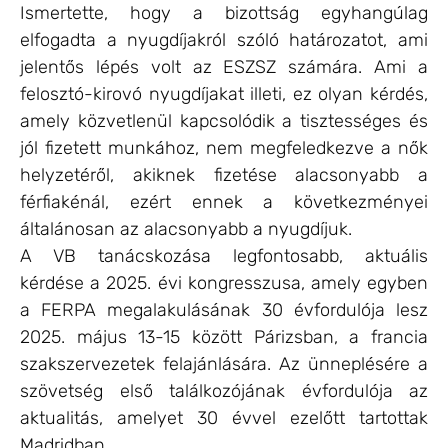
Ismertette, hogy a bizottság egyhangúlag
elfogadta a nyugdíjakról szóló határozatot, ami
jelentős lépés volt az ESZSZ számára. Ami a
felosztó-kirovó nyugdíjakat illeti, ez olyan kérdés,
amely közvetlenül kapcsolódik a tisztességes és
jól fizetett munkához, nem megfeledkezve a nők
helyzetéről, akiknek fizetése alacsonyabb a
férfiakénál, ezért ennek a következményei
általánosan az alacsonyabb a nyugdíjuk.
A VB tanácskozása legfontosabb, aktuális
kérdése a 2025. évi kongresszusa, amely egyben
a FERPA megalakulásának 30 évfordulója lesz
2025. május 13-15 között Párizsban, a francia
szakszervezetek felajánlására. Az ünneplésére a
szövetség első találkozójának évfordulója az
aktualitás, amelyet 30 évvel ezelőtt tartottak
Madridban.