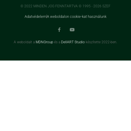
© 2022 MINDEN JOG FENNTARTVA © 1995 - 2026 SZEF
Adatvédelem
A weboldalon cookie-kat használunk
A weboldalt a
MDNGroup
és a
DellART Studio
készítette 2022-ben.