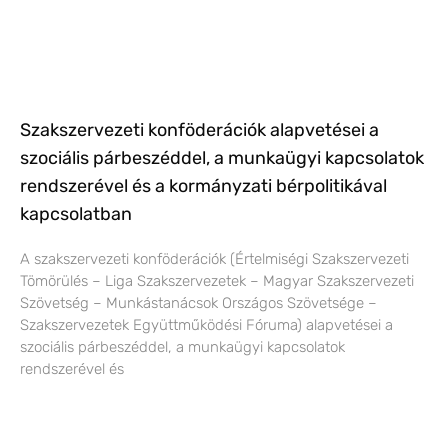
Szakszervezeti konföderációk alapvetései a
szociális párbeszéddel, a munkaügyi kapcsolatok
rendszerével és a kormányzati bérpolitikával
kapcsolatban
A szakszervezeti konföderációk (Értelmiségi Szakszervezeti
Tömörülés – Liga Szakszervezetek – Magyar Szakszervezeti
Szövetség – Munkástanácsok Országos Szövetsége –
Szakszervezetek Együttműködési Fóruma) alapvetései a
szociális párbeszéddel, a munkaügyi kapcsolatok
rendszerével és