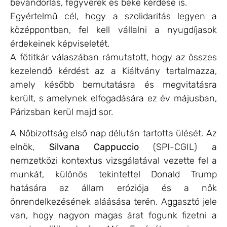
bevándorlás, fegyverek és béke kérdése is.
Egyértelmű cél, hogy a szolidaritás legyen a
középpontban, fel kell vállalni a nyugdíjasok
érdekeinek képviseletét.
A főtitkár válaszában rámutatott, hogy az összes
kezelendő kérdést az a Kiáltvány tartalmazza,
amely később bemutatásra és megvitatásra
került, s amelynek elfogadására ez év májusban,
Párizsban kerül majd sor.
A Nőbizottság első nap délután tartotta ülését. Az
elnök,
Silvana Cappuccio
(SPI-CGIL) a
nemzetközi kontextus vizsgálatával vezette fel a
munkát, különös tekintettel Donald Trump
hatására az állam eróziója és a nők
önrendelkezésének aláásása terén. Aggasztó jele
van, hogy nagyon magas árat fogunk fizetni a