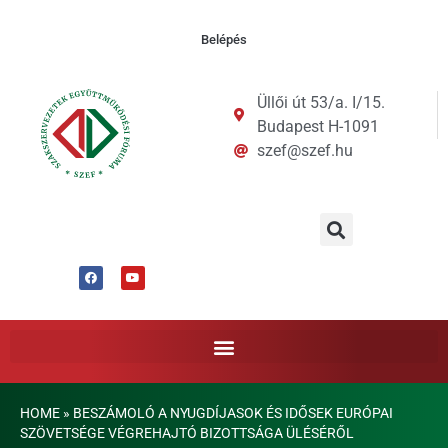
Belépés
Üllői út 53/a. I/15.
Budapest H-1091
szef@szef.hu
HOME
»
BESZÁMOLÓ A NYUGDÍJASOK ÉS IDŐSEK EURÓPAI
SZÖVETSÉGE VÉGREHAJTÓ BIZOTTSÁGA ÜLÉSÉRŐL