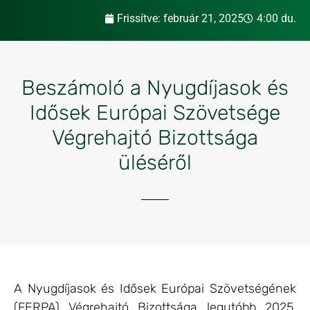
Frissítve:
február 21, 2025
4:00 du.
Beszámoló a Nyugdíjasok és
Idősek Európai Szövetsége
Végrehajtó Bizottsága
üléséről
A Nyugdíjasok és Idősek Európai Szövetségének
(FERPA) Végrehajtó Bizottsága legutóbb 2025.