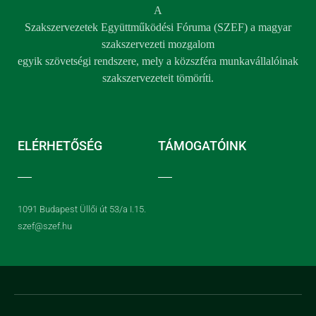
A
Szakszervezetek Együttműködési Fóruma (SZEF) a magyar
szakszervezeti mozgalom
egyik szövetségi rendszere, mely a közszféra munkavállalóinak
szakszervezeteit tömöríti.
ELÉRHETŐSÉG
TÁMOGATÓINK
1091 Budapest Üllői út 53/a I.15.
szef@szef.hu