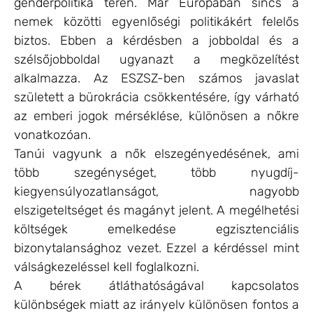
genderpolitika terén. Már Európában sincs a
nemek közötti egyenlőségi politikákért felelős
biztos. Ebben a kérdésben a jobboldal és a
szélsőjobboldal ugyanazt a megközelítést
alkalmazza. Az ESZSZ-ben számos javaslat
született a bürokrácia csökkentésére, így várható
az emberi jogok mérséklése, különösen a nőkre
vonatkozóan.
Tanúi vagyunk a nők elszegényedésének, ami
több szegénységet, több nyugdíj-
kiegyensúlyozatlanságot, nagyobb
elszigeteltséget és magányt jelent. A megélhetési
költségek emelkedése egzisztenciális
bizonytalansághoz vezet. Ezzel a kérdéssel mint
válságkezeléssel kell foglalkozni.
A bérek átláthatóságával kapcsolatos
különbségek miatt az irányelv különösen fontos a