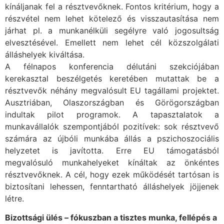
kínáljanak fel a résztvevőknek. Fontos kritérium, hogy a
részvétel nem lehet kötelező és visszautasítása nem
járhat pl. a munkanélküli segélyre való jogosultság
elvesztésével. Emellett nem lehet cél közszolgálati
álláshelyek kiváltása.
A félnapos konferencia délutáni szekciójában
kerekasztal beszélgetés keretében mutattak be a
résztvevők néhány megvalósult EU tagállami projektet.
Ausztriában, Olaszországban és Görögországban
indultak pilot programok. A tapasztalatok a
munkavállalók szempontjából pozitívek: sok résztvevő
számára az újbóli munkába állás a pszichoszociális
helyzetet is javította. Erre EU támogatásból
megvalósuló munkahelyeket kínáltak az önkéntes
résztvevőknek. A cél, hogy ezek működését tartósan is
biztosítani lehessen, fenntartható álláshelyek jöjjenek
létre.
Bizottsági ülés – fókuszban a tisztes munka, fellépés a