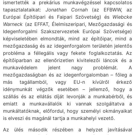
ismertették a prekárius munkavégzéssel kapcsolatos
tapasztalataikat:
Jonathan Cornah
(az EFBWW, az
Európai Építőipari és Faipari Szövetség) és
Wiebcke
Warneck
(az EFFAT, Élelmiszeripari, Mezőgazdasági és
Idegenforgalmi Szakszervezetek Európai Szövetsége)
képviseletében elmondták, mind az építőipar, mind a
mezőgazdaság és az idegenforgalom területén jelentős
probléma a féllegális vagy fekete foglalkoztatás. Az
építőiparban az ellenőrizetlen kivitelezői láncok és a
munkavédelem jelent nagy problémát. A
mezőgazdaságban és az idegenforgalomban – főleg a
más tagállamból, vagy EU-n kívülről érkező
idénymunkát végzők esetében – jellemző, hogy a
szállás és az ellátás díját levonják a munkabérből, és
emiatt a munkavállalók ki vannak szolgáltatva a
munkáltatóknak, előfordul, hogy személyi okmányaikat
is elveszi és magánál tartja a munkahelyi vezető.
Az ülés második részében a helyzet javításával