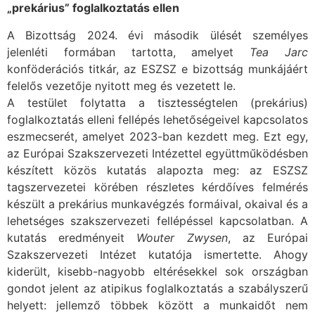
„prekárius” foglalkoztatás ellen
A Bizottság 2024. évi második ülését személyes
jelenléti formában tartotta, amelyet
Tea Jarc
konföderációs titkár, az ESZSZ e bizottság munkájáért
felelős vezetője nyitott meg és vezetett le.
A testület folytatta a tisztességtelen (prekárius)
foglalkoztatás elleni fellépés lehetőségeivel kapcsolatos
eszmecserét, amelyet 2023-ban kezdett meg. Ezt egy,
az Európai Szakszervezeti Intézettel együttműködésben
készített közös kutatás alapozta meg: az ESZSZ
tagszervezetei körében részletes kérdőíves felmérés
készült a prekárius munkavégzés formáival, okaival és a
lehetséges szakszervezeti fellépéssel kapcsolatban. A
kutatás eredményeit
Wouter Zwysen
, az Európai
Szakszervezeti Intézet kutatója ismertette. Ahogy
kiderült, kisebb-nagyobb eltérésekkel sok országban
gondot jelent az atipikus foglalkoztatás a szabályszerű
helyett: jellemző többek között a munkaidőt nem