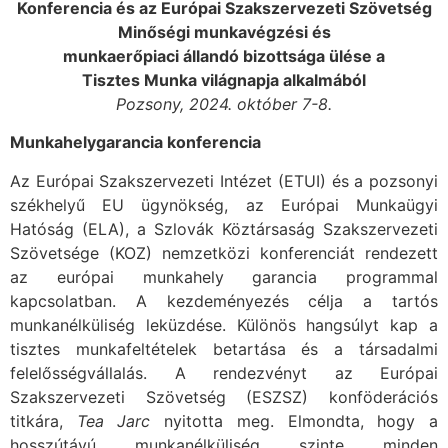
Konferencia és az Európai Szakszervezeti Szövetség
Minőségi munkavégzési és
munkaerőpiaci állandó bizottsága ülése a
Tisztes Munka világnapja alkalmából
Pozsony, 2024. október 7-8.
Munkahelygarancia konferencia
Az Európai Szakszervezeti Intézet (ETUI) és a pozsonyi
székhelyű EU ügynökség, az Európai Munkaügyi
Hatóság (ELA), a Szlovák Köztársaság Szakszervezeti
Szövetsége (KOZ) nemzetközi konferenciát rendezett
az európai munkahely garancia programmal
kapcsolatban. A kezdeményezés célja a tartós
munkanélküliség leküzdése. Különös hangsúlyt kap a
tisztes munkafeltételek betartása és a társadalmi
felelősségvállalás. A rendezvényt az Európai
Szakszervezeti Szövetség (ESZSZ) konföderációs
titkára,
Tea Jarc
nyitotta meg. Elmondta, hogy a
hosszútávú munkanélküliség szinte minden