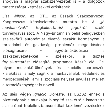
ahogyan a magyar szakszervezetek is – a dolgozók
tudatosságát képzésekkel erősítenék.
Lisa Wilson
, az ICTU, az Északír Szakszervezeti
Kongresszus képviseletében mutatta be A
„jó
munkahelyek” foglalkoztatási jogokról
szóló
törvényjavaslatot. A Nagy-Britannián belül belügyekben
széleskörű autonómiát élvező északír kormányzat a
társadalmi és gazdasági problémák megoldásának
elősegítésére – együttműködésben a
szakszervezetekkel – széleskörű, a tisztes
foglalkoztatást elősegítő programot készít elő. Cél
olyan munkakörülmények és szociális párbeszéd
kialakítása, amely segítik a munkavállalók védelmét és
megbecsülését, ami a szociális helyzet javulása mellett
a termelékenységet is növeli.
Az ülés végén
Ignacio Doreste
, az ESZSZ ennek a
bizottságnak a munkáját is segítő szakértője ismertette
az európai foglalkoztatáspolitikai kezdeményezésekkel