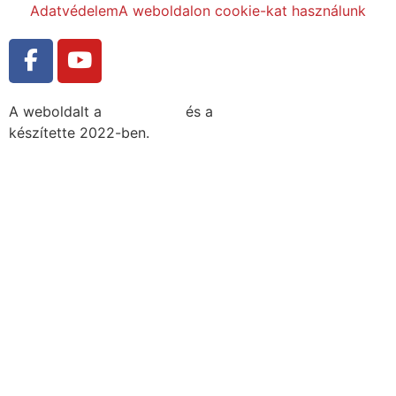
Adatvédelem
A weboldalon cookie-kat használunk
A weboldalt a
MDNGroup
és a
DellART Studio
készítette 2022-ben.