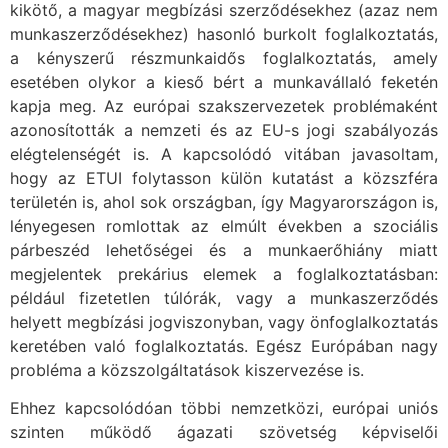
kikötő, a magyar megbízási szerződésekhez (azaz nem
munkaszerződésekhez) hasonló burkolt foglalkoztatás,
a kényszerű részmunkaidős foglalkoztatás, amely
esetében olykor a kieső bért a munkavállaló feketén
kapja meg. Az európai szakszervezetek problémaként
azonosították a nemzeti és az EU-s jogi szabályozás
elégtelenségét is. A kapcsolódó vitában javasoltam,
hogy az ETUI folytasson külön kutatást a közszféra
területén is, ahol sok országban, így Magyarországon is,
lényegesen romlottak az elmúlt években a szociális
párbeszéd lehetőségei és a munkaerőhiány miatt
megjelentek prekárius elemek a foglalkoztatásban:
például fizetetlen túlórák, vagy a munkaszerződés
helyett megbízási jogviszonyban, vagy önfoglalkoztatás
keretében való foglalkoztatás. Egész Európában nagy
probléma a közszolgáltatások kiszervezése is.
Ehhez kapcsolódóan többi nemzetközi, európai uniós
szinten működő ágazati szövetség képviselői