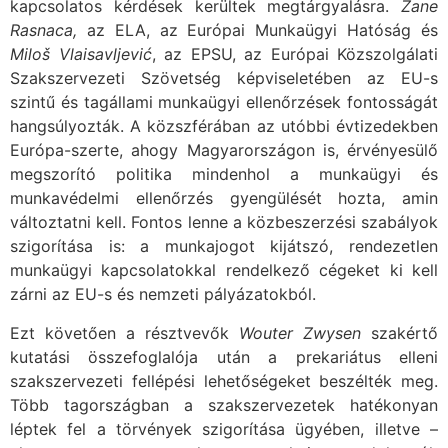
kapcsolatos kérdések kerültek megtárgyalásra.
Zane
Rasnaca,
az ELA, az Európai Munkaügyi Hatóság és
Miloš Vlaisavljević
, az EPSU, az Európai Közszolgálati
Szakszervezeti Szövetség képviseletében az EU-s
szintű és tagállami munkaügyi ellenőrzések fontosságát
hangsúlyozták. A közszférában az utóbbi évtizedekben
Európa-szerte, ahogy Magyarországon is, érvényesülő
megszorító politika mindenhol a munkaügyi és
munkavédelmi ellenőrzés gyengülését hozta, amin
változtatni kell. Fontos lenne a közbeszerzési szabályok
szigorítása is: a munkajogot kijátszó, rendezetlen
munkaügyi kapcsolatokkal rendelkező cégeket ki kell
zárni az EU-s és nemzeti pályázatokból.
Ezt követően a résztvevők
Wouter Zwysen
szakértő
kutatási összefoglalója után a prekariátus elleni
szakszervezeti fellépési lehetőségeket beszélték meg.
Több tagországban a szakszervezetek hatékonyan
léptek fel a törvények szigorítása ügyében, illetve –