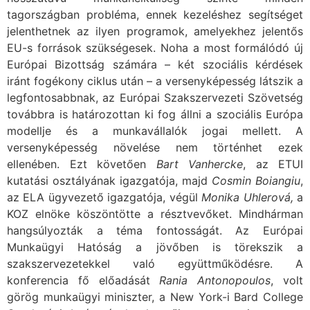
tagországban probléma, ennek kezeléshez segítséget
jelenthetnek az ilyen programok, amelyekhez jelentős
EU-s források szükségesek. Noha a most formálódó új
Európai Bizottság számára – két szociális kérdések
iránt fogékony ciklus után – a versenyképesség látszik a
legfontosabbnak, az Európai Szakszervezeti Szövetség
továbbra is határozottan ki fog állni a szociális Európa
modellje és a munkavállalók jogai mellett. A
versenyképesség növelése nem történhet ezek
ellenében. Ezt követően
Bart Vanhercke
, az ETUI
kutatási osztályának igazgatója, majd
Cosmin Boiangiu
,
az ELA ügyvezető igazgatója, végül
Monika Uhlerová,
a
KOZ elnöke köszöntötte a résztvevőket. Mindhárman
hangsúlyozták a téma fontosságát. Az Európai
Munkaügyi Hatóság a jövőben is törekszik a
szakszervezetekkel való együttműködésre. A
konferencia fő előadását
Rania Antonopoulos
, volt
görög munkaügyi miniszter, a New York-i Bard College