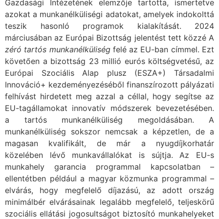
Gazdasági Intézetének elemzője tartotta, ismertetve
azokat a munkanélküliségi adatokat, amelyek indokolttá
teszik hasonló programok kialakítását. 2024
márciusában az Európai Bizottság jelentést tett közzé A
zéró tartós munkanélküliség
felé az EU-ban címmel. Ezt
követően a bizottság 23 millió eurós költségvetésű, az
Európai Szociális Alap plusz (ESZA+) Társadalmi
Innováció+ kezdeményezéséből finanszírozott pályázati
felhívást hirdetett meg azzal a céllal, hogy segítse az
EU-tagállamokat innovatív módszerek bevezetésében.
a tartós munkanélküliség megoldásában. A
munkanélküliség sokszor nemcsak a képzetlen, de a
magasan kvalifikált, de már a nyugdíjkorhatár
közelében lévő munkavállalókat is sújtja. Az EU-s
munkahely garancia programmal kapcsolatban –
ellentétben például a magyar közmunka programmal –
elvárás, hogy megfelelő díjazású, az adott ország
minimálbér elvárásainak legalább megfelelő, teljeskörű
szociális ellátási jogosultságot biztosító munkahelyeket