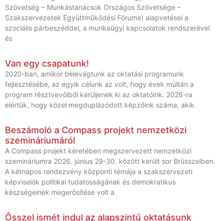
Szövetség – Munkástanácsok Országos Szövetsége –
Szakszervezetek Együttműködési Fóruma) alapvetései a
szociális párbeszéddel, a munkaügyi kapcsolatok rendszerével
és
Van egy csapatunk!
2020-ban, amikor belevágtunk az oktatási programunk
fejlesztésébe, az egyik célunk az volt, hogy évek múltán a
program résztvevőiből kerüljenek ki az oktatóink. 2026-ra
elértük, hogy közel megduplázódott képzőink száma, akik
Beszámoló a Compass projekt nemzetközi
szemináriumáról
A Compass projekt keretében megszervezett nemzetközi
szemináriumra 2026. június 29-30. között került sor Brüsszelben.
A kétnapos rendezvény központi témája a szakszervezeti
képviselők politikai tudatosságának és demokratikus
készségeinek megerősítése volt a
Ősszel ismét indul az alapszintű oktatásunk