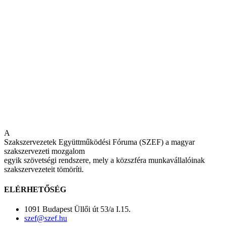
A
Szakszervezetek Együttműködési Fóruma (SZEF) a magyar
szakszervezeti mozgalom
egyik szövetségi rendszere, mely a közszféra munkavállalóinak
szakszervezeteit tömöríti.
ELÉRHETŐSÉG
1091 Budapest Üllői út 53/a I.15.
szef@szef.hu