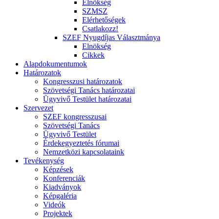
Elnökség
SZMSZ
Elérhetőségek
Csatlakozz!
SZEF Nyugdíjas Választmánya
Elnökség
Cikkek
Alapdokumentumok
Határozatok
Kongresszusi határozatok
Szövetségi Tanács határozatai
Ügyvivő Testület határozatai
Szervezet
SZEF kongresszusai
Szövetségi Tanács
Ügyvivő Testület
Érdekegyeztetés fórumai
Nemzetközi kapcsolataink
Tevékenység
Képzések
Konferenciák
Kiadványok
Képgaléria
Videók
Projektek