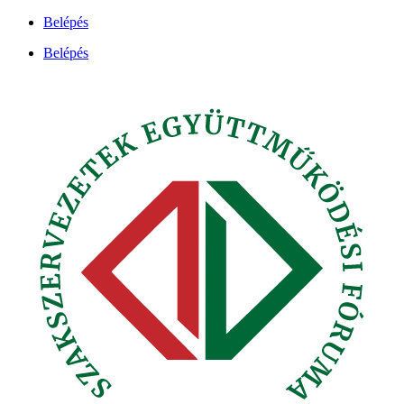
Ugrás
Belépés
a
Belépés
tartalomhoz