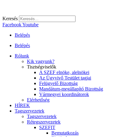
Keresés
Facebook
Youtube
Belépés
Belépés
Rólunk
Kik vagyunk?
Tisztségviselők
A SZEF elnöke, alelnökei
Az Ügyvivő Testület tagjai
Felügyelő Bizottság
Mandátum-megállapító Bizottság
Vármegyei koordinátorok
Elérhetőség
HÍREK
Tagszervezetek
Tagszervezetek
Rétegszervezetek
SZEFIT
Bemutatkozás