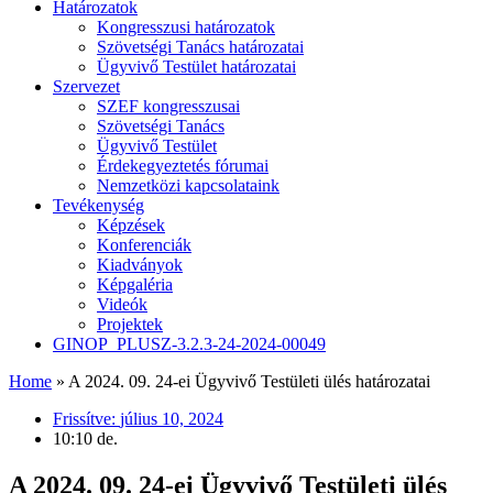
Határozatok
Kongresszusi határozatok
Szövetségi Tanács határozatai
Ügyvivő Testület határozatai
Szervezet
SZEF kongresszusai
Szövetségi Tanács
Ügyvivő Testület
Érdekegyeztetés fórumai
Nemzetközi kapcsolataink
Tevékenység
Képzések
Konferenciák
Kiadványok
Képgaléria
Videók
Projektek
GINOP_PLUSZ-3.2.3-24-2024-00049
Home
»
A 2024. 09. 24-ei Ügyvivő Testületi ülés határozatai
Frissítve:
július 10, 2024
10:10 de.
A 2024. 09. 24-ei Ügyvivő Testületi ülés