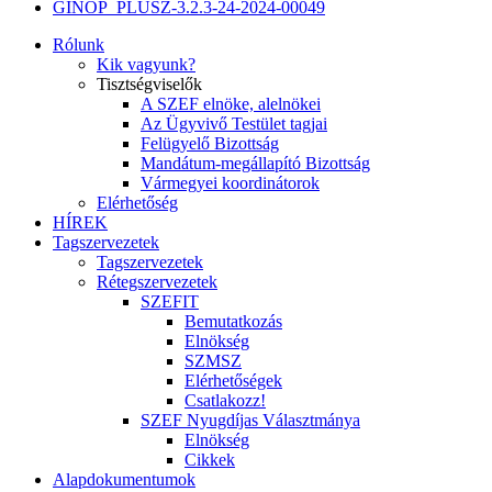
GINOP_PLUSZ-3.2.3-24-2024-00049
Rólunk
Kik vagyunk?
Tisztségviselők
A SZEF elnöke, alelnökei
Az Ügyvivő Testület tagjai
Felügyelő Bizottság
Mandátum-megállapító Bizottság
Vármegyei koordinátorok
Elérhetőség
HÍREK
Tagszervezetek
Tagszervezetek
Rétegszervezetek
SZEFIT
Bemutatkozás
Elnökség
SZMSZ
Elérhetőségek
Csatlakozz!
SZEF Nyugdíjas Választmánya
Elnökség
Cikkek
Alapdokumentumok