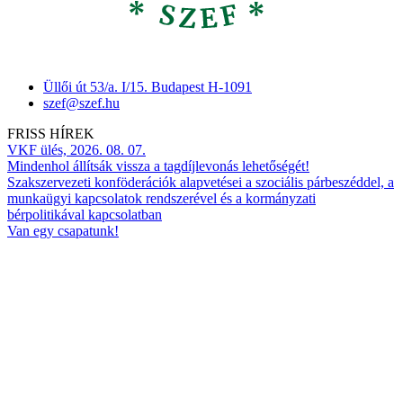
Üllői út 53/a. I/15. Budapest H-1091
szef@szef.hu
FRISS HÍREK
VKF ülés, 2026. 08. 07.
Mindenhol állítsák vissza a tagdíjlevonás lehetőségét!
Szakszervezeti konföderációk alapvetései a szociális párbeszéddel, a
munkaügyi kapcsolatok rendszerével és a kormányzati
bérpolitikával kapcsolatban
Van egy csapatunk!