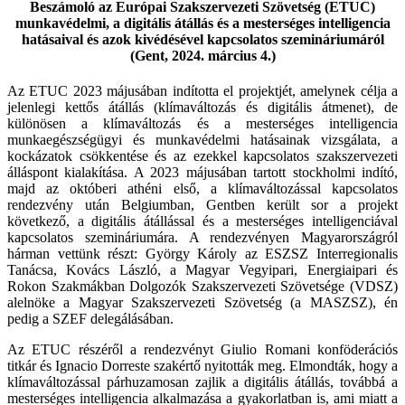
Beszámoló az Európai Szakszervezeti Szövetség (ETUC)
munkavédelmi, a digitális átállás és a mesterséges intelligencia
hatásaival és azok kivédésével kapcsolatos szemináriumáról
(Gent, 2024. március 4.)
Az ETUC 2023 májusában indította el projektjét, amelynek célja a
jelenlegi kettős átállás (klímaváltozás és digitális átmenet), de
különösen a klímaváltozás és a mesterséges intelligencia
munkaegészségügyi és munkavédelmi hatásainak vizsgálata, a
kockázatok csökkentése és az ezekkel kapcsolatos szakszervezeti
álláspont kialakítása. A 2023 májusában tartott stockholmi indító,
majd az októberi athéni első, a klímaváltozással kapcsolatos
rendezvény után Belgiumban, Gentben került sor a projekt
következő, a digitális átállással és a mesterséges intelligenciával
kapcsolatos szemináriumára. A rendezvényen Magyarországról
hárman vettünk részt: György Károly az ESZSZ Interregionalis
Tanácsa, Kovács László, a Magyar Vegyipari, Energiaipari és
Rokon Szakmákban Dolgozók Szakszervezeti Szövetsége (VDSZ)
alelnöke a Magyar Szakszervezeti Szövetség (a MASZSZ), én
pedig a SZEF delegálásában.
Az ETUC részéről a rendezvényt Giulio Romani konföderációs
titkár és Ignacio Dorreste szakértő nyitották meg. Elmondták, hogy a
klímaváltozással párhuzamosan zajlik a digitális átállás, továbbá a
mesterséges intelligencia alkalmazása a gyakorlatban is, ami miatt a