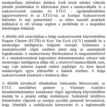
munkaerőpiac jelentősen átalakul. Ezek közül minden változás
jelentős problémákat és kihívásokat jelent a munkavállalók és a
szakszervezetek számára. Az ETUC – együttműködésben
tagszervezeteivel és az ETUI-val, az Európai Szakszervezeti
Intézettel, és más partnerekkel – az ehhez hasonló projektek
indításával is elő kívánja segíteni a problémák és a megoldási
lehetőségek feltárását.
A délelőtt első szekciójában a belga szakszervezetek képviseletében
Hugues Ghenne (FGTB) és Krys Van Eyck (ACV) mutatták be a
mesterséges intelligencia belgiumi szerepét. Különösen a
munkaközvetítő cégek esetében jelent meg az automatizált
foglalkoztatás. A munkaviszony létrehozásával és megszüntetésével
és a munkabeosztással kapcsolatos dokumentumokat sokszor már
mesterséges intelligencia állítja elő, a résztvevő munkavállalók nem,
vagy csak nehezen kapnak emberi segítséget. Az ilyen típusú
munkavégzés egyre jellemzőbb a fiatalok körében. A belga
szakszervezetek küzdenek e tendencia ellen.
A délelőtt következő előadásában Aleksandra Morozovaitė, az
ETUC szerződéses partnere a Visionary Analytics
társadalomtudományi kutatásokat végző ügynökség képviseletében
mutatta be a projekt eddigi eredményeit. Széleskörű kérdőíves
felméréseket végeztek az európai szociális partnerek bevonásával,
hogy felmérjék a szabályozási környezetet és a legfontosabb