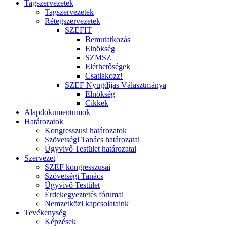
Tagszervezetek
Tagszervezetek
Rétegszervezetek
SZEFIT
Bemutatkozás
Elnökség
SZMSZ
Elérhetőségek
Csatlakozz!
SZEF Nyugdíjas Választmánya
Elnökség
Cikkek
Alapdokumentumok
Határozatok
Kongresszusi határozatok
Szövetségi Tanács határozatai
Ügyvivő Testület határozatai
Szervezet
SZEF kongresszusai
Szövetségi Tanács
Ügyvivő Testület
Érdekegyeztetés fórumai
Nemzetközi kapcsolataink
Tevékenység
Képzések