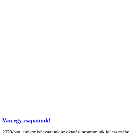
Van egy csapatunk!
2020-ban, amikor belevágtunk az oktatási programunk fejlesztésébe,