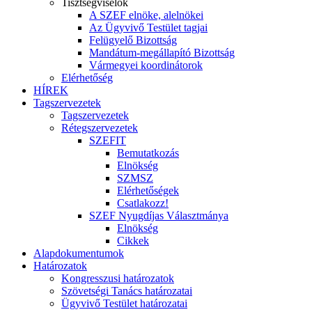
Tisztségviselők
A SZEF elnöke, alelnökei
Az Ügyvivő Testület tagjai
Felügyelő Bizottság
Mandátum-megállapító Bizottság
Vármegyei koordinátorok
Elérhetőség
HÍREK
Tagszervezetek
Tagszervezetek
Rétegszervezetek
SZEFIT
Bemutatkozás
Elnökség
SZMSZ
Elérhetőségek
Csatlakozz!
SZEF Nyugdíjas Választmánya
Elnökség
Cikkek
Alapdokumentumok
Határozatok
Kongresszusi határozatok
Szövetségi Tanács határozatai
Ügyvivő Testület határozatai