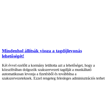
Mindenhol állítsák vissza a tagdíjlevonás
lehetőségét!
Két évvel ezelőtt a kormány letiltotta azt a lehetőséget, hogy a
közszférában dolgozók szakszervezeti tagdíját a munkáltató
automatikusan levonja a fizetésből és továbbítsa a
szakszervezeteknek. Ezzel rengeteg felesleges adminisztrációs terhet