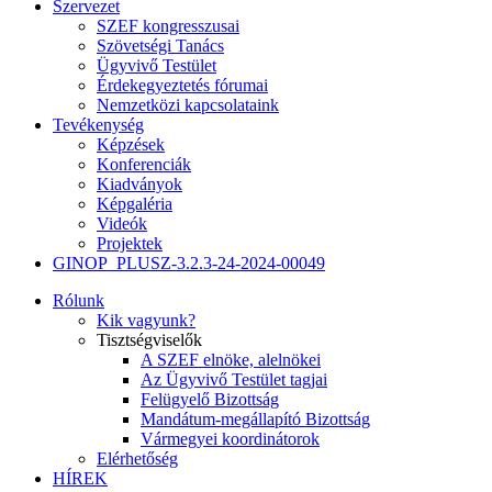
Szervezet
SZEF kongresszusai
Szövetségi Tanács
Ügyvivő Testület
Érdekegyeztetés fórumai
Nemzetközi kapcsolataink
Tevékenység
Képzések
Konferenciák
Kiadványok
Képgaléria
Videók
Projektek
GINOP_PLUSZ-3.2.3-24-2024-00049
Rólunk
Kik vagyunk?
Tisztségviselők
A SZEF elnöke, alelnökei
Az Ügyvivő Testület tagjai
Felügyelő Bizottság
Mandátum-megállapító Bizottság
Vármegyei koordinátorok
Elérhetőség
HÍREK