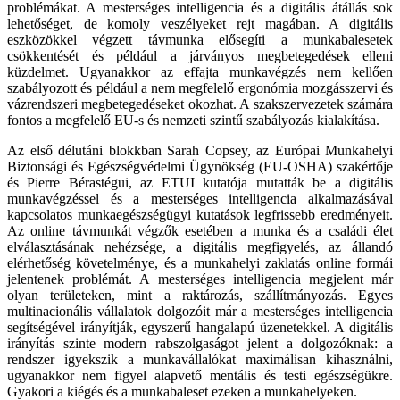
problémákat. A mesterséges intelligencia és a digitális átállás sok
lehetőséget, de komoly veszélyeket rejt magában. A digitális
eszközökkel végzett távmunka elősegíti a munkabalesetek
csökkentését és például a járványos megbetegedések elleni
küzdelmet. Ugyanakkor az effajta munkavégzés nem kellően
szabályozott és például a nem megfelelő ergonómia mozgásszervi és
vázrendszeri megbetegedéseket okozhat. A szakszervezetek számára
fontos a megfelelő EU-s és nemzeti szintű szabályozás kialakítása.
Az első délutáni blokkban Sarah Copsey, az Európai Munkahelyi
Biztonsági és Egészségvédelmi Ügynökség (EU-OSHA) szakértője
és Pierre Bérastégui, az ETUI kutatója mutatták be a digitális
munkavégzéssel és a mesterséges intelligencia alkalmazásával
kapcsolatos munkaegészségügyi kutatások legfrissebb eredményeit.
Az online távmunkát végzők esetében a munka és a családi élet
elválasztásának nehézsége, a digitális megfigyelés, az állandó
elérhetőség követelménye, és a munkahelyi zaklatás online formái
jelentenek problémát. A mesterséges intelligencia megjelent már
olyan területeken, mint a raktározás, szállítmányozás. Egyes
multinacionális vállalatok dolgozóit már a mesterséges intelligencia
segítségével irányítják, egyszerű hangalapú üzenetekkel. A digitális
irányítás szinte modern rabszolgaságot jelent a dolgozóknak: a
rendszer igyekszik a munkavállalókat maximálisan kihasználni,
ugyanakkor nem figyel alapvető mentális és testi egészségükre.
Gyakori a kiégés és a munkabaleset ezeken a munkahelyeken.