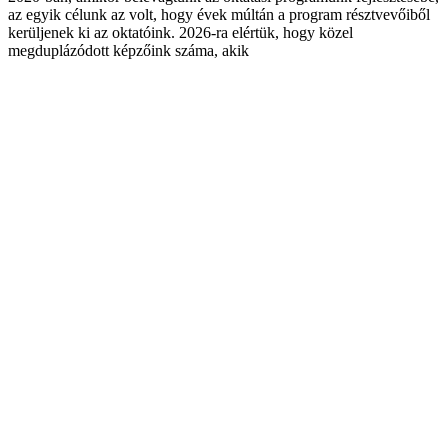
az egyik célunk az volt, hogy évek múltán a program résztvevőiből
kerüljenek ki az oktatóink. 2026-ra elértük, hogy közel
megduplázódott képzőink száma, akik