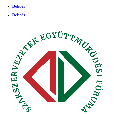
Ugrás
Belépés
a
Belépés
tartalomhoz