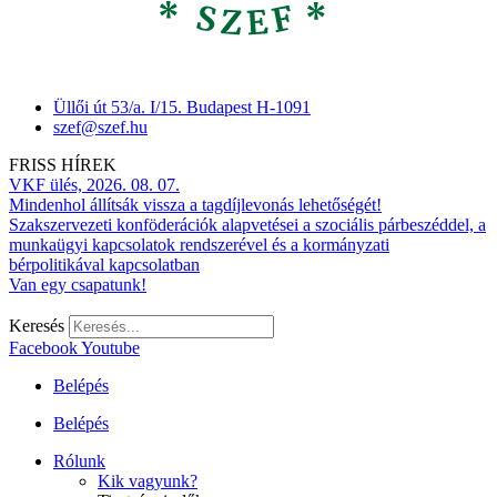
Üllői út 53/a. I/15. Budapest H-1091
szef@szef.hu
FRISS HÍREK
VKF ülés, 2026. 08. 07.
Mindenhol állítsák vissza a tagdíjlevonás lehetőségét!
Szakszervezeti konföderációk alapvetései a szociális párbeszéddel, a
munkaügyi kapcsolatok rendszerével és a kormányzati
bérpolitikával kapcsolatban
Van egy csapatunk!
Keresés
Facebook
Youtube
Belépés
Belépés
Rólunk
Kik vagyunk?