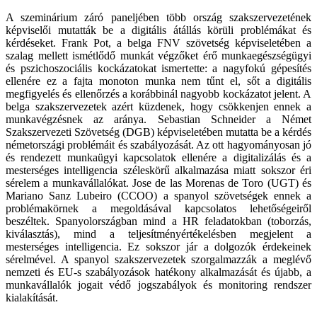
A szeminárium záró paneljében több ország szakszervezetének
képviselői mutatták be a digitális átállás körüli problémákat és
kérdéseket. Frank Pot, a belga FNV szövetség képviseletében a
szalag mellett ismétlődő munkát végzőket érő munkaegészségügyi
és pszichoszociális kockázatokat ismertette: a nagyfokú gépesítés
ellenére ez a fajta monoton munka nem tűnt el, sőt a digitális
megfigyelés és ellenőrzés a korábbinál nagyobb kockázatot jelent. A
belga szakszervezetek azért küzdenek, hogy csökkenjen ennek a
munkavégzésnek az aránya. Sebastian Schneider a Német
Szakszervezeti Szövetség (DGB) képviseletében mutatta be a kérdés
németországi problémáit és szabályozását. Az ott hagyományosan jó
és rendezett munkaügyi kapcsolatok ellenére a digitalizálás és a
mesterséges intelligencia széleskörű alkalmazása miatt sokszor éri
sérelem a munkavállalókat. Jose de las Morenas de Toro (UGT) és
Mariano Sanz Lubeiro (CCOO) a spanyol szövetségek ennek a
problémakörnek a megoldásával kapcsolatos lehetőségeiről
beszéltek. Spanyolországban mind a HR feladatokban (toborzás,
kiválasztás), mind a teljesítményértékelésben megjelent a
mesterséges intelligencia. Ez sokszor jár a dolgozók érdekeinek
sérelmével. A spanyol szakszervezetek szorgalmazzák a meglévő
nemzeti és EU-s szabályozások hatékony alkalmazását és újabb, a
munkavállalók jogait védő jogszabályok és monitoring rendszer
kialakítását.