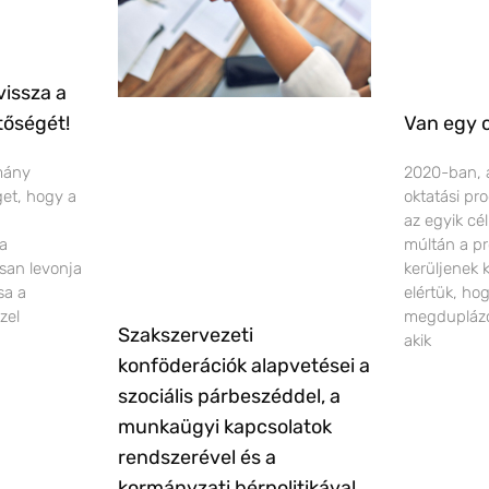
vissza a
tőségét!
Van egy 
rmány
2020-ban, 
éget, hogy a
oktatási pr
az egyik cé
 a
múltán a pr
san levonja
kerüljenek 
sa a
elértük, ho
zel
megduplázó
Szakszervezeti
akik
konföderációk alapvetései a
szociális párbeszéddel, a
munkaügyi kapcsolatok
rendszerével és a
kormányzati bérpolitikával