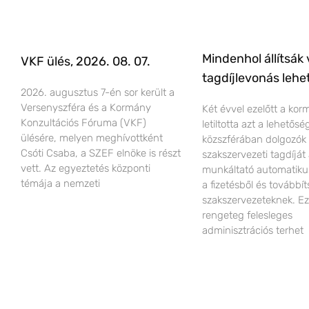
Mindenhol állítsák 
VKF ülés, 2026. 08. 07.
tagdíjlevonás lehe
2026. augusztus 7-én sor került a
Versenyszféra és a Kormány
Két évvel ezelőtt a ko
Konzultációs Fóruma (VKF)
letiltotta azt a lehetős
ülésére, melyen meghívottként
közszférában dolgozók
Csóti Csaba, a SZEF elnöke is részt
szakszervezeti tagdíját
vett. Az egyeztetés központi
munkáltató automatiku
témája a nemzeti
a fizetésből és továbbít
szakszervezeteknek. Ez
rengeteg felesleges
adminisztrációs terhet