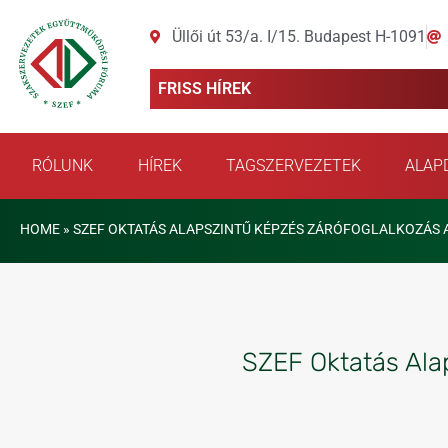
Üllői út 53/a. I/15. Budapest H-1091
FRISS HÍREK
RÓLUNK
HÍREK
TAGSZERVEZETEK
ALAP
HOME
»
SZEF OKTATÁS ALAPSZINTŰ KÉPZÉS ZÁRÓFOGLALKOZÁS A
SZEF Oktatás Alap