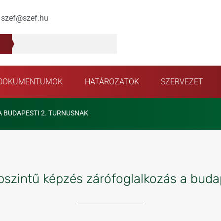
szef@szef.hu
DOKUMENTUMOK
HATÁROZATOK
SZERVEZET
 BUDAPESTI 2. TURNUSNAK
szintű képzés zárófoglalkozás a buda