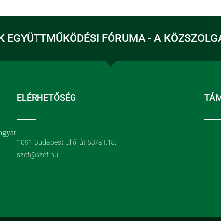
K EGYÜTTMŰKÖDÉSI FÓRUMA - A KÖZSZOLG
ELÉRHETŐSÉG
TÁ
agyar
1091 Budapest Üllői út 53/a I.15.
szef@szef.hu