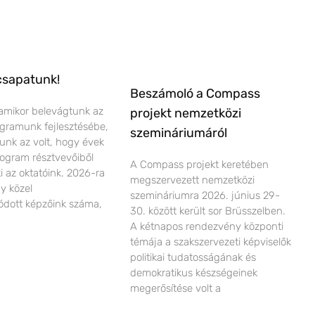
csapatunk!
Beszámoló a Compass
amikor belevágtunk az
projekt nemzetközi
ogramunk fejlesztésébe,
szemináriumáról
lunk az volt, hogy évek
ogram résztvevőiből
A Compass projekt keretében
ki az oktatóink. 2026-ra
megszervezett nemzetközi
gy közel
szemináriumra 2026. június 29-
dott képzőink száma,
30. között került sor Brüsszelben.
A kétnapos rendezvény központi
témája a szakszervezeti képviselők
politikai tudatosságának és
demokratikus készségeinek
megerősítése volt a