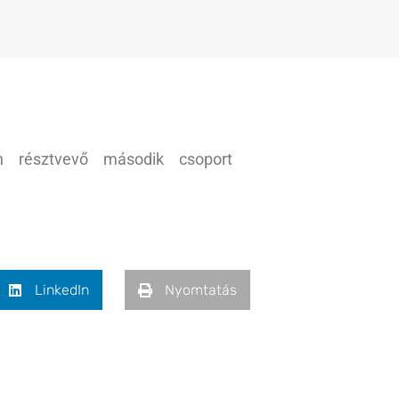
n résztvevő második csoport
LinkedIn
Nyomtatás