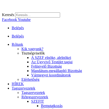
Keresés
Facebook
Youtube
Belépés
Belépés
Rólunk
Kik vagyunk?
Tisztségviselők
A SZEF elnöke, alelnökei
Az Ügyvivő Testület tagjai
Felügyelő Bizottság
Mandátum-megállapító Bizottság
Vármegyei koordinátorok
Elérhetőség
HÍREK
Tagszervezetek
Tagszervezetek
Rétegszervezetek
SZEFIT
Bemutatkozás