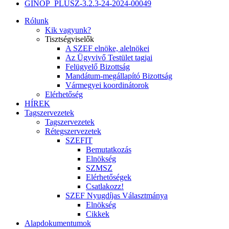
GINOP_PLUSZ-3.2.3-24-2024-00049
Rólunk
Kik vagyunk?
Tisztségviselők
A SZEF elnöke, alelnökei
Az Ügyvivő Testület tagjai
Felügyelő Bizottság
Mandátum-megállapító Bizottság
Vármegyei koordinátorok
Elérhetőség
HÍREK
Tagszervezetek
Tagszervezetek
Rétegszervezetek
SZEFIT
Bemutatkozás
Elnökség
SZMSZ
Elérhetőségek
Csatlakozz!
SZEF Nyugdíjas Választmánya
Elnökség
Cikkek
Alapdokumentumok