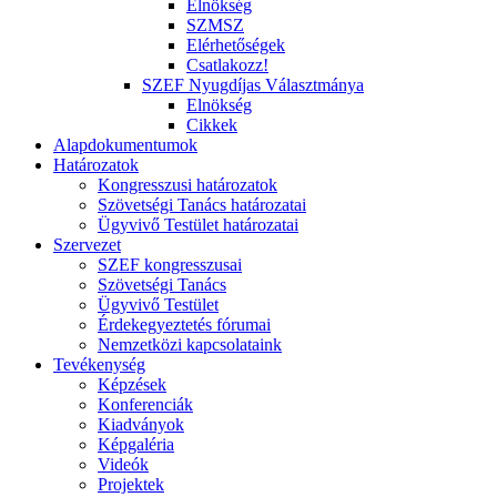
Elnökség
SZMSZ
Elérhetőségek
Csatlakozz!
SZEF Nyugdíjas Választmánya
Elnökség
Cikkek
Alapdokumentumok
Határozatok
Kongresszusi határozatok
Szövetségi Tanács határozatai
Ügyvivő Testület határozatai
Szervezet
SZEF kongresszusai
Szövetségi Tanács
Ügyvivő Testület
Érdekegyeztetés fórumai
Nemzetközi kapcsolataink
Tevékenység
Képzések
Konferenciák
Kiadványok
Képgaléria
Videók
Projektek