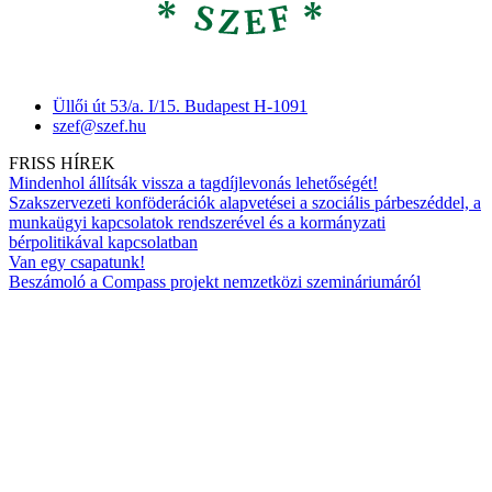
Üllői út 53/a. I/15. Budapest H-1091
szef@szef.hu
FRISS HÍREK
Mindenhol állítsák vissza a tagdíjlevonás lehetőségét!
Szakszervezeti konföderációk alapvetései a szociális párbeszéddel, a
munkaügyi kapcsolatok rendszerével és a kormányzati
bérpolitikával kapcsolatban
Van egy csapatunk!
Beszámoló a Compass projekt nemzetközi szemináriumáról