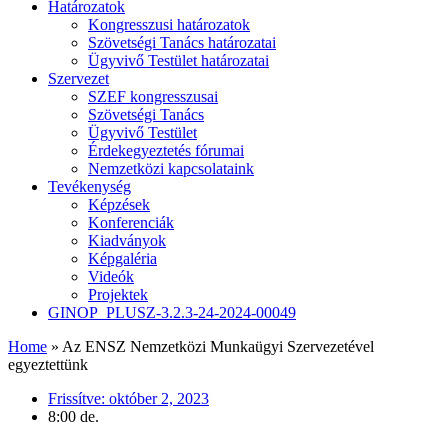
Határozatok
Kongresszusi határozatok
Szövetségi Tanács határozatai
Ügyvivő Testület határozatai
Szervezet
SZEF kongresszusai
Szövetségi Tanács
Ügyvivő Testület
Érdekegyeztetés fórumai
Nemzetközi kapcsolataink
Tevékenység
Képzések
Konferenciák
Kiadványok
Képgaléria
Videók
Projektek
GINOP_PLUSZ-3.2.3-24-2024-00049
Home
»
Az ENSZ Nemzetközi Munkaügyi Szervezetével
egyeztettünk
Frissítve:
október 2, 2023
8:00 de.