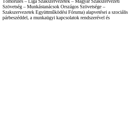
Tömörülés – Liga Szakszervezetek – Magyar Szakszervezeti
Szövetség – Munkástanácsok Országos Szövetsége –
Szakszervezetek Együttműködési Fóruma) alapvetései a szociális
párbeszéddel, a munkaügyi kapcsolatok rendszerével és