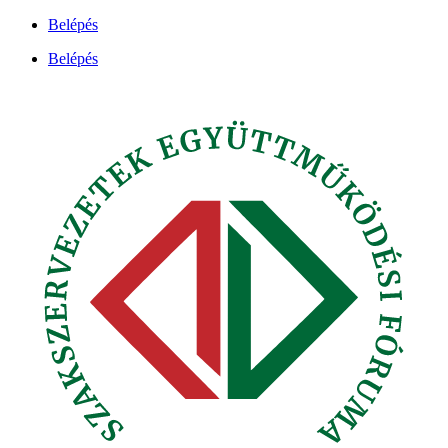
Ugrás
Belépés
a
Belépés
tartalomhoz