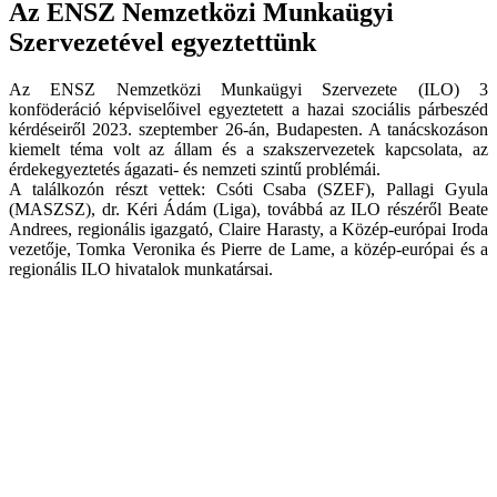
Az ENSZ Nemzetközi Munkaügyi
Szervezetével egyeztettünk
Az ENSZ Nemzetközi Munkaügyi Szervezete (ILO) 3
konföderáció képviselőivel egyeztetett a hazai szociális párbeszéd
kérdéseiről 2023. szeptember 26-án, Budapesten. A tanácskozáson
kiemelt téma volt az állam és a szakszervezetek kapcsolata, az
érdekegyeztetés ágazati- és nemzeti szintű problémái.
A találkozón részt vettek: Csóti Csaba (SZEF), Pallagi Gyula
(MASZSZ), dr. Kéri Ádám (Liga), továbbá az ILO részéről Beate
Andrees, regionális igazgató, Claire Harasty, a Közép-európai Iroda
vezetője, Tomka Veronika és Pierre de Lame, a közép-európai és a
regionális ILO hivatalok munkatársai.