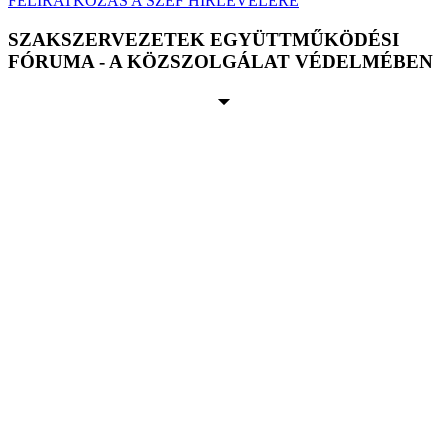
FELIRATKOZÁS A SZEF HÍRLEVELÉRE
SZAKSZERVEZETEK EGYÜTTMŰKÖDÉSI
FÓRUMA - A KÖZSZOLGÁLAT VÉDELMÉBEN