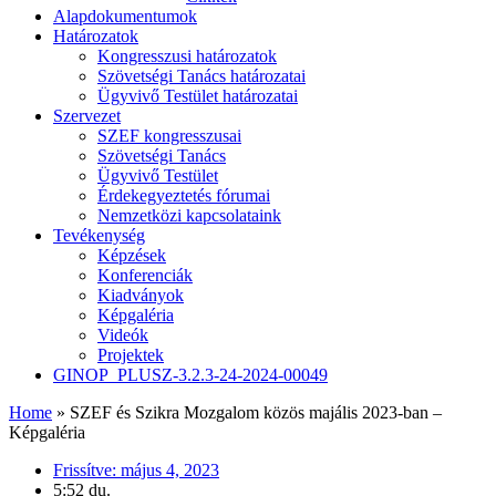
Alapdokumentumok
Határozatok
Kongresszusi határozatok
Szövetségi Tanács határozatai
Ügyvivő Testület határozatai
Szervezet
SZEF kongresszusai
Szövetségi Tanács
Ügyvivő Testület
Érdekegyeztetés fórumai
Nemzetközi kapcsolataink
Tevékenység
Képzések
Konferenciák
Kiadványok
Képgaléria
Videók
Projektek
GINOP_PLUSZ-3.2.3-24-2024-00049
Home
»
SZEF és Szikra Mozgalom közös majális 2023-ban –
Képgaléria
Frissítve:
május 4, 2023
5:52 du.