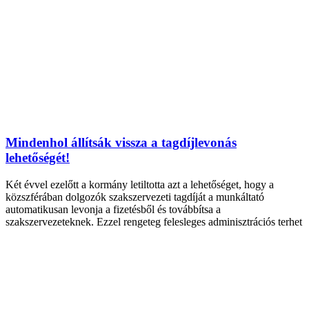
Mindenhol állítsák vissza a tagdíjlevonás
lehetőségét!
Két évvel ezelőtt a kormány letiltotta azt a lehetőséget, hogy a
közszférában dolgozók szakszervezeti tagdíját a munkáltató
automatikusan levonja a fizetésből és továbbítsa a
szakszervezeteknek. Ezzel rengeteg felesleges adminisztrációs terhet