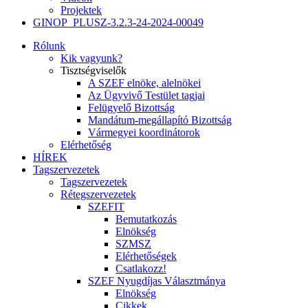
Projektek
GINOP_PLUSZ-3.2.3-24-2024-00049
Rólunk
Kik vagyunk?
Tisztségviselők
A SZEF elnöke, alelnökei
Az Ügyvivő Testület tagjai
Felügyelő Bizottság
Mandátum-megállapító Bizottság
Vármegyei koordinátorok
Elérhetőség
HÍREK
Tagszervezetek
Tagszervezetek
Rétegszervezetek
SZEFIT
Bemutatkozás
Elnökség
SZMSZ
Elérhetőségek
Csatlakozz!
SZEF Nyugdíjas Választmánya
Elnökség
Cikkek