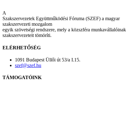
A
Szakszervezetek Együttműködési Fóruma (SZEF) a magyar
szakszervezeti mozgalom
egyik szövetségi rendszere, mely a közszféra munkavállalóinak
szakszervezeteit tömöríti.
ELÉRHETŐSÉG
1091 Budapest Üllői út 53/a I.15.
szef@szef.hu
TÁMOGATÓINK