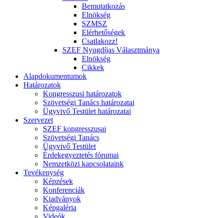
Bemutatkozás
Elnökség
SZMSZ
Elérhetőségek
Csatlakozz!
SZEF Nyugdíjas Választmánya
Elnökség
Cikkek
Alapdokumentumok
Határozatok
Kongresszusi határozatok
Szövetségi Tanács határozatai
Ügyvivő Testület határozatai
Szervezet
SZEF kongresszusai
Szövetségi Tanács
Ügyvivő Testület
Érdekegyeztetés fórumai
Nemzetközi kapcsolataink
Tevékenység
Képzések
Konferenciák
Kiadványok
Képgaléria
Videók