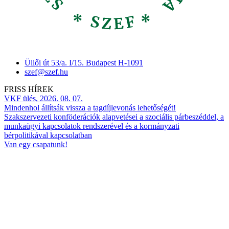
Üllői út 53/a. I/15. Budapest H-1091
szef@szef.hu
FRISS HÍREK
VKF ülés, 2026. 08. 07.
Mindenhol állítsák vissza a tagdíjlevonás lehetőségét!
Szakszervezeti konföderációk alapvetései a szociális párbeszéddel, a
munkaügyi kapcsolatok rendszerével és a kormányzati
bérpolitikával kapcsolatban
Van egy csapatunk!