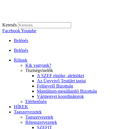
Keresés
Facebook
Youtube
Belépés
Belépés
Rólunk
Kik vagyunk?
Tisztségviselők
A SZEF elnöke, alelnökei
Az Ügyvivő Testület tagjai
Felügyelő Bizottság
Mandátum-megállapító Bizottság
Vármegyei koordinátorok
Elérhetőség
HÍREK
Tagszervezetek
Tagszervezetek
Rétegszervezetek
SZEFIT