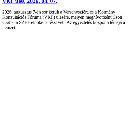
VKF ülés, 2026. 08. 07.
2026. augusztus 7-én sor került a Versenyszféra és a Kormány
Konzultációs Fóruma (VKF) ülésére, melyen meghívottként Csóti
Csaba, a SZEF elnöke is részt vett. Az egyeztetés központi témája a
nemzeti