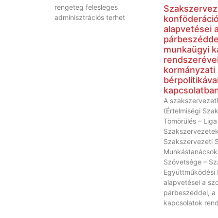
rengeteg felesleges
Szakszervez
adminisztrációs terhet
konföderáci
alapvetései a
párbeszéddel
munkaügyi k
rendszerével
kormányzati
bérpolitikáva
kapcsolatba
A szakszervezeti
(Értelmiségi Sza
Tömörülés – Liga
Szakszervezetek
Szakszervezeti 
Munkástanácsok
Szövetsége – Sz
Együttműködési 
alapvetései a szo
párbeszéddel, a
kapcsolatok rend