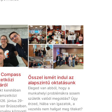
a Compass
Ősszel ismét indul az
etközi
alapszintű oktatásunk
áról
Eleged van abból, hogy a
kt keretében
munkahelyi problémákra sosem
emzetközi
születik valódi megoldás? Úgy
26. június 29-
érzed, hiába van igazatok, a
 sor Brüsszelben.
vezetés nem hallgat meg titeket?
ezvény központi