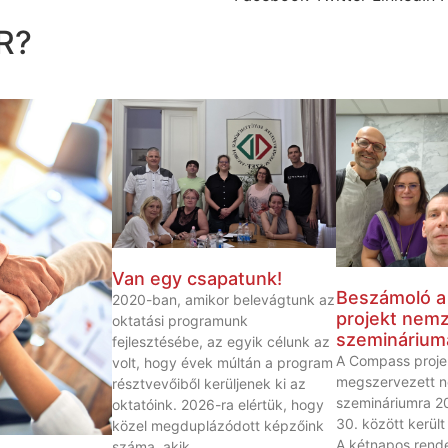
R?
Van egy csapatunk!
Beszámoló 
2020-ban, amikor belevágtunk az
projekt nemz
oktatási programunk
szeminárium
fejlesztésébe, az egyik célunk az
A Compass proje
volt, hogy évek múltán a program
megszervezett n
résztvevőiből kerüljenek ki az
szemináriumra 20
oktatóink. 2026-ra elértük, hogy
30. között került
közel megduplázódott képzőink
A kétnapos rend
száma, akik