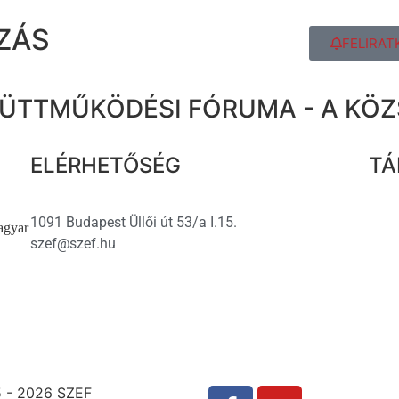
ZÁS
FELIRAT
ÜTTMŰKÖDÉSI FÓRUMA - A KÖ
ELÉRHETŐSÉG
TÁ
1091 Budapest Üllői út 53/a I.15.
agyar
szef@szef.hu
 - 2026 SZEF