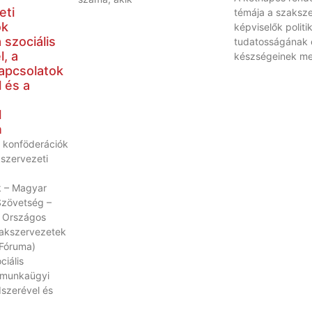
eti
témája a szaksze
ók
képviselők politik
 szociális
tudatosságának 
, a
készségeinek meg
apcsolatok
 és a
l
n
 konföderációk
kszervezeti
 – Magyar
Szövetség –
 Országos
akszervezetek
Fóruma)
ciális
 munkaügyi
szerével és