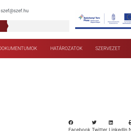
szef@szef.hu
DOKUMENTUMOK
HATÁROZATOK
SZERVEZET
Facebook
Twitter
LinkedIn