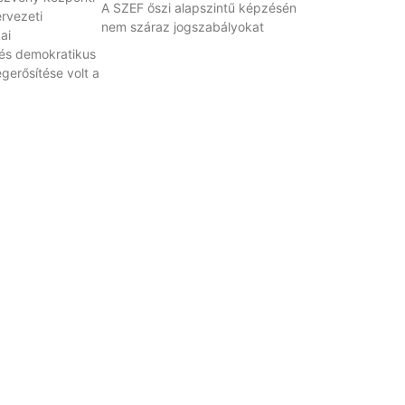
A SZEF őszi alapszintű képzésén
rvezeti
nem száraz jogszabályokat
ai
és demokratikus
erősítése volt a