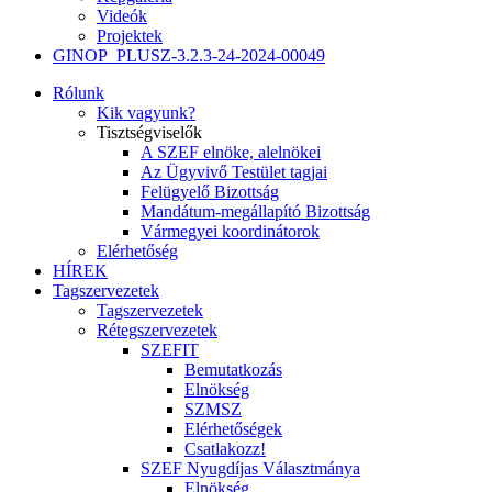
Videók
Projektek
GINOP_PLUSZ-3.2.3-24-2024-00049
Rólunk
Kik vagyunk?
Tisztségviselők
A SZEF elnöke, alelnökei
Az Ügyvivő Testület tagjai
Felügyelő Bizottság
Mandátum-megállapító Bizottság
Vármegyei koordinátorok
Elérhetőség
HÍREK
Tagszervezetek
Tagszervezetek
Rétegszervezetek
SZEFIT
Bemutatkozás
Elnökség
SZMSZ
Elérhetőségek
Csatlakozz!
SZEF Nyugdíjas Választmánya
Elnökség