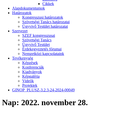
Cikkek
Alapdokumentumok
Határozatok
Kongresszusi határozatok
Szövetségi Tanács határozatai
Ügyvivő Testület határozatai
Szervezet
SZEF kongresszusai
Szövetségi Tanács
Ügyvivő Testület
Érdekegyeztetés fórumai
Nemzetközi kapcsolataink
Tevékenység
Képzések
Konferenciák
Kiadványok
Képgaléria
Videók
Projektek
GINOP_PLUSZ-3.2.3-24-2024-00049
Nap:
2022. november 28.