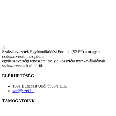
A
Szakszervezetek Együttműködési Fóruma (SZEF) a magyar
szakszervezeti mozgalom
egyik szövetségi rendszere, mely a közszféra munkavállalóinak
szakszervezeteit tömöríti.
ELÉRHETŐSÉG
1091 Budapest Üllői út 53/a I.15.
szef@szef.hu
TÁMOGATÓINK