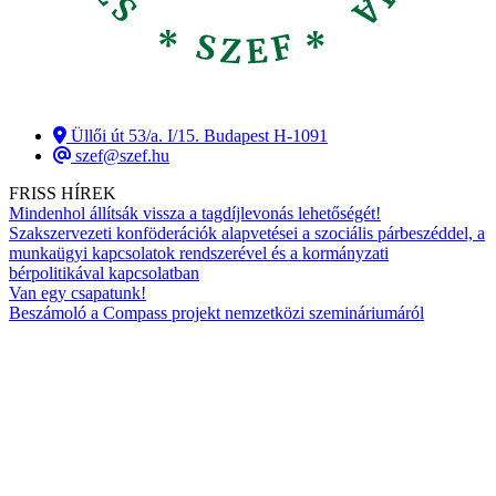
Üllői út 53/a. I/15. Budapest H-1091
szef@szef.hu
FRISS HÍREK
Mindenhol állítsák vissza a tagdíjlevonás lehetőségét!
Szakszervezeti konföderációk alapvetései a szociális párbeszéddel, a
munkaügyi kapcsolatok rendszerével és a kormányzati
bérpolitikával kapcsolatban
Van egy csapatunk!
Beszámoló a Compass projekt nemzetközi szemináriumáról