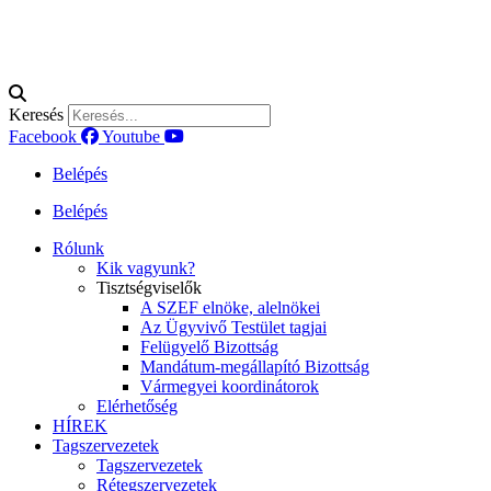
Keresés
Facebook
Youtube
Belépés
Belépés
Rólunk
Kik vagyunk?
Tisztségviselők
A SZEF elnöke, alelnökei
Az Ügyvivő Testület tagjai
Felügyelő Bizottság
Mandátum-megállapító Bizottság
Vármegyei koordinátorok
Elérhetőség
HÍREK
Tagszervezetek
Tagszervezetek
Rétegszervezetek