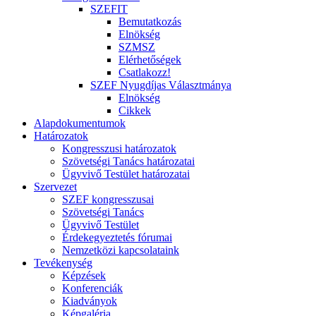
SZEFIT
Bemutatkozás
Elnökség
SZMSZ
Elérhetőségek
Csatlakozz!
SZEF Nyugdíjas Választmánya
Elnökség
Cikkek
Alapdokumentumok
Határozatok
Kongresszusi határozatok
Szövetségi Tanács határozatai
Ügyvivő Testület határozatai
Szervezet
SZEF kongresszusai
Szövetségi Tanács
Ügyvivő Testület
Érdekegyeztetés fórumai
Nemzetközi kapcsolataink
Tevékenység
Képzések
Konferenciák
Kiadványok
Képgaléria