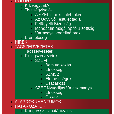
RÓLUNK
Kik vagyunk?
Tisztségviselők
A SZEF elnöke, alelnökei
Az Ügyvivő Testület tagjai
Felügyelő Bizottság
Mandátum-megállapító Bizottság
Vármegyei koordinátorok
Elérhetőség
HÍREK
TAGSZERVEZETEK
Tagszervezetek
Rétegszervezetek
SZEFIT
Bemutatkozás
Elnökség
SZMSZ
Elérhetőségek
Csatlakozz!
SZEF Nyugdíjas Választmánya
Elnökség
Cikkek
ALAPDOKUMENTUMOK
HATÁROZATOK
Kongresszusi határozatok