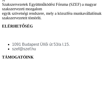
Szakszervezetek Együttműködési Fóruma (SZEF) a magyar
szakszervezeti mozgalom
egyik szövetségi rendszere, mely a közszféra munkavállalóinak
szakszervezeteit tömöríti.
ELÉRHETŐSÉG
1091 Budapest Üllői út 53/a I.15.
szef@szef.hu
TÁMOGATÓINK