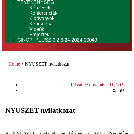
TEVÉKENYSÉG
Képzések
Konferenciák
Kiadványok
Képgaléria
Videók
Projektek
GINOP_PLUSZ-3.2.3-24-2024-00049
Home
»
NYUSZET nyilatkozat
Frissítve:
november 11, 2022
8:55 de.
NYUSZET nyilatkozat
A NYUSZET, melynek munkájában a SZEF Nyugdíjas