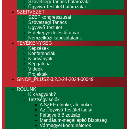
Szövetségi Tanács határozatai
Ügyvivő Testület határozatai
SZERVEZET
SZEF kongresszusai
Szövetségi Tanács
Ügyvivő Testület
Érdekegyeztetés fórumai
Nemzetközi kapcsolataink
TEVÉKENYSÉG
Képzések
Konferenciák
Kiadványok
Képgaléria
Videók
Projektek
GINOP_PLUSZ-3.2.3-24-2024-00049
RÓLUNK
Kik vagyunk?
Tisztségviselők
A SZEF elnöke, alelnökei
Az Ügyvivő Testület tagjai
Felügyelő Bizottság
Mandátum-megállapító Bizottság
Vármegyei koordinátorok