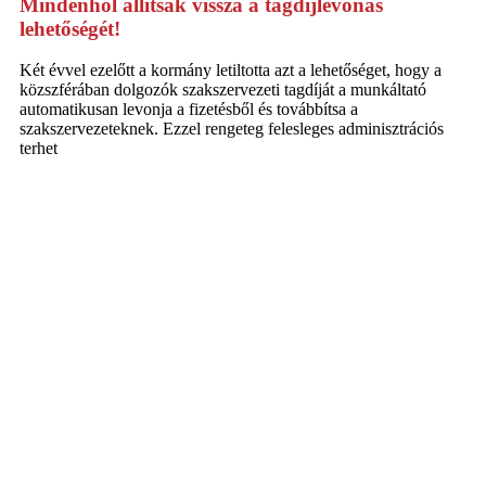
Mindenhol állítsák vissza a tagdíjlevonás
lehetőségét!
Két évvel ezelőtt a kormány letiltotta azt a lehetőséget, hogy a
közszférában dolgozók szakszervezeti tagdíját a munkáltató
automatikusan levonja a fizetésből és továbbítsa a
szakszervezeteknek. Ezzel rengeteg felesleges adminisztrációs
terhet