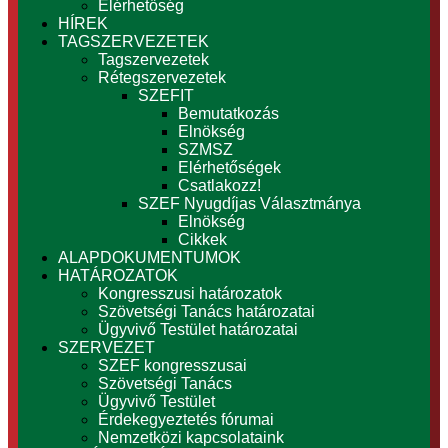
Elérhetőség
HÍREK
TAGSZERVEZETEK
Tagszervezetek
Rétegszervezetek
SZEFIT
Bemutatkozás
Elnökség
SZMSZ
Elérhetőségek
Csatlakozz!
SZEF Nyugdíjas Választmánya
Elnökség
Cikkek
ALAPDOKUMENTUMOK
HATÁROZATOK
Kongresszusi határozatok
Szövetségi Tanács határozatai
Ügyvivő Testület határozatai
SZERVEZET
SZEF kongresszusai
Szövetségi Tanács
Ügyvivő Testület
Érdekegyeztetés fórumai
Nemzetközi kapcsolataink