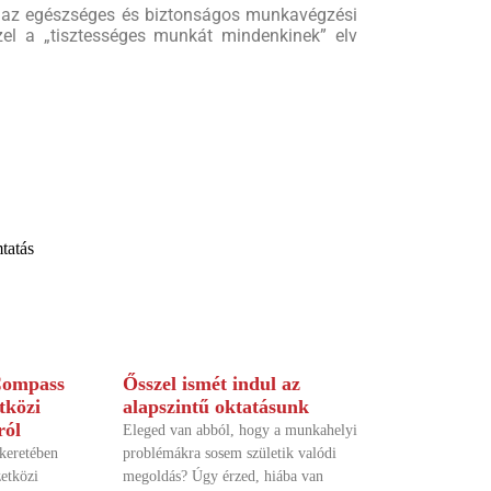
n az egészséges és biztonságos munkavégzési
zzel a „tisztességes munkát mindenkinek” elv
tatás
Compass
Ősszel ismét indul az
tközi
alapszintű oktatásunk
ról
Eleged van abból, hogy a munkahelyi
keretében
problémákra sosem születik valódi
etközi
megoldás? Úgy érzed, hiába van