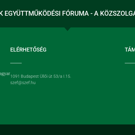
K EGYÜTTMŰKÖDÉSI FÓRUMA - A KÖZSZOLG
ELÉRHETŐSÉG
TÁ
agyar
1091 Budapest Üllői út 53/a I.15.
szef@szef.hu