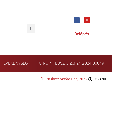
Belépés
TEVÉKENYSÉG
GINOP_PLUSZ-3.2.3-24-2024-00049
Frissítve:
október 27, 2022
9:53 du.