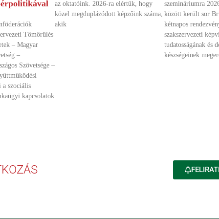
érpolitikával
az oktatóink. 2026-ra elértük, hogy
szemináriumra 2026
közel megduplázódott képzőink száma,
között került sor B
onföderációk
akik
kétnapos rendezvén
zervezeti Tömörülés
szakszervezeti képvi
etek – Magyar
tudatosságának és 
etség –
készségeinek megerő
zágos Szövetsége –
gyüttműködési
 a szociális
nkaügyi kapcsolatok
TKOZÁS
FELIRAT