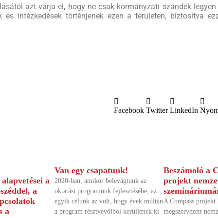
lásától azt várja el, hogy ne csak kormányzati szándék legye
ek és intézkedések történjenek ezen a területen, biztosítva e
Facebook
Twitter
LinkedIn
Nyom
Van egy csapatunk!
Beszámoló a 
alapvetései a
projekt nemze
2020-ban, amikor belevágtunk az
eszéddel, a
szemináriumá
oktatási programunk fejlesztésébe, az
pcsolatok
egyik célunk az volt, hogy évek múltán
A Compass projekt 
s a
a program résztvevőiből kerüljenek ki
megszervezett nemz