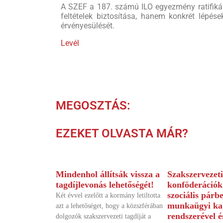
A SZEF a 187. számú ILO egyezmény ratifiká
feltételek biztosítása, hanem konkrét lépés
érvényesülését.
Levél
MEGOSZTÁS:
EZEKET OLVASTA MÁR?
Mindenhol állítsák vissza a
Szakszervezeti
tagdíjlevonás lehetőségét!
konföderációk 
szociális párb
Két évvel ezelőtt a kormány letiltotta
munkaügyi ka
azt a lehetőséget, hogy a közszférában
rendszerével é
dolgozók szakszervezeti tagdíját a