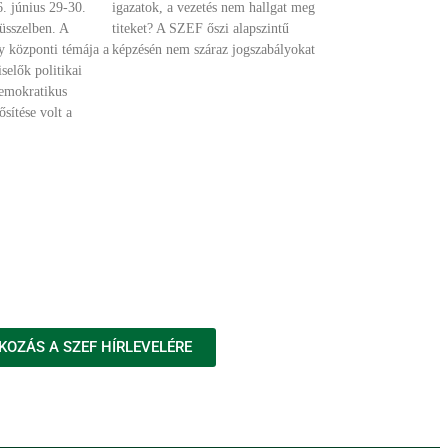
. június 29-30.
igazatok, a vezetés nem hallgat meg
rüsszelben. A
titeket? A SZEF őszi alapszintű
y központi témája a
képzésén nem száraz jogszabályokat
selők politikai
demokratikus
sítése volt a
KOZÁS A SZEF HÍRLEVELÉRE