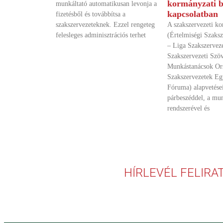
kormányzati b
munkáltató automatikusan levonja a
kapcsolatban
fizetésből és továbbítsa a
szakszervezeteknek. Ezzel rengeteg
A szakszervezeti k
felesleges adminisztrációs terhet
(Értelmiségi Szaks
– Liga Szakszervez
Szakszervezeti Szöv
Munkástanácsok Ors
Szakszervezetek E
Fóruma) alapvetései
párbeszéddel, a mu
rendszerével és
HÍRLEVÉL FELIRA