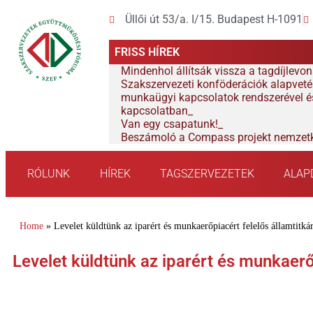
Üllői út 53/a. I/15. Budapest H-1091
FRISS HÍREK
Mindenhol állítsák vissza a tagdíjlevon
Szakszervezeti konföderációk alapvetés
munkaügyi kapcsolatok rendszerével és
kapcsolatban
Van egy csapatunk!
Beszámoló a Compass projekt nemzetk
RÓLUNK
HÍREK
TAGSZERVEZETEK
ALA
Home
»
Levelet küldtünk az iparért és munkaerőpiacért felelős államtitkár
Levelet küldtünk az iparért és munkaerő