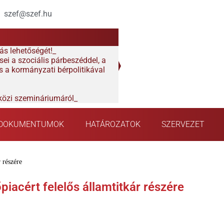
szef@szef.hu
ás lehetőségét!
ei a szociális párbeszéddel, a
 a kormányzati bérpolitikával
özi szemináriumáról
PDOKUMENTUMOK
HATÁROZATOK
SZERVEZET
 részére
piacért felelős államtitkár részére