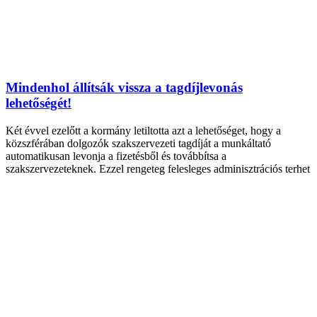
Mindenhol állítsák vissza a tagdíjlevonás
lehetőségét!
Két évvel ezelőtt a kormány letiltotta azt a lehetőséget, hogy a
közszférában dolgozók szakszervezeti tagdíját a munkáltató
automatikusan levonja a fizetésből és továbbítsa a
szakszervezeteknek. Ezzel rengeteg felesleges adminisztrációs terhet