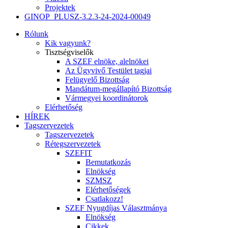
Projektek
GINOP_PLUSZ-3.2.3-24-2024-00049
Rólunk
Kik vagyunk?
Tisztségviselők
A SZEF elnöke, alelnökei
Az Ügyvivő Testület tagjai
Felügyelő Bizottság
Mandátum-megállapító Bizottság
Vármegyei koordinátorok
Elérhetőség
HÍREK
Tagszervezetek
Tagszervezetek
Rétegszervezetek
SZEFIT
Bemutatkozás
Elnökség
SZMSZ
Elérhetőségek
Csatlakozz!
SZEF Nyugdíjas Választmánya
Elnökség
Cikkek