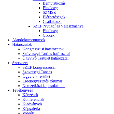
Bemutatkozás
Elnökség
SZMSZ
Elérhetőségek
Csatlakozz!
SZEF Nyugdíjas Választmánya
Elnökség
Cikkek
Alapdokumentumok
Határozatok
Kongresszusi határozatok
Szövetségi Tanács határozatai
Ügyvivő Testület határozatai
Szervezet
SZEF kongresszusai
Szövetségi Tanács
Ügyvivő Testület
Érdekegyeztetés fórumai
Nemzetközi kapcsolataink
Tevékenység
Képzések
Konferenciák
Kiadványok
Képgaléria
Videók