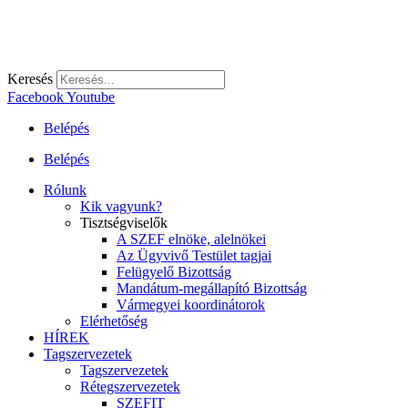
Keresés
Facebook
Youtube
Belépés
Belépés
Rólunk
Kik vagyunk?
Tisztségviselők
A SZEF elnöke, alelnökei
Az Ügyvivő Testület tagjai
Felügyelő Bizottság
Mandátum-megállapító Bizottság
Vármegyei koordinátorok
Elérhetőség
HÍREK
Tagszervezetek
Tagszervezetek
Rétegszervezetek
SZEFIT