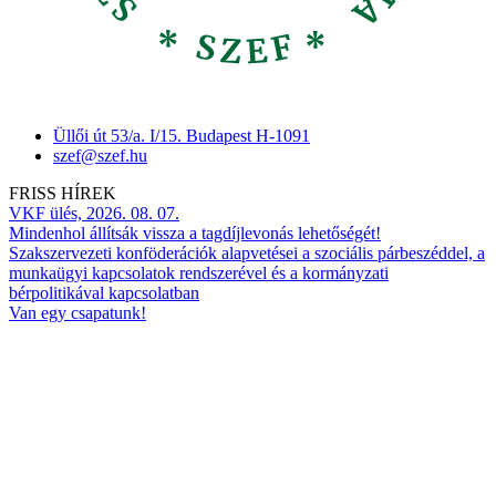
Üllői út 53/a. I/15. Budapest H-1091
szef@szef.hu
FRISS HÍREK
VKF ülés, 2026. 08. 07.
Mindenhol állítsák vissza a tagdíjlevonás lehetőségét!
Szakszervezeti konföderációk alapvetései a szociális párbeszéddel, a
munkaügyi kapcsolatok rendszerével és a kormányzati
bérpolitikával kapcsolatban
Van egy csapatunk!