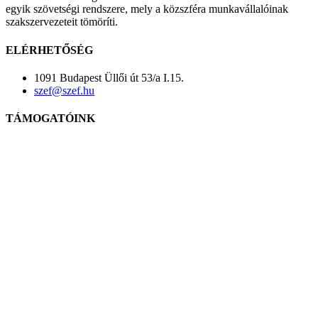
egyik szövetségi rendszere, mely a közszféra munkavállalóinak
szakszervezeteit tömöríti.
ELÉRHETŐSÉG
1091 Budapest Üllői út 53/a I.15.
szef@szef.hu
TÁMOGATÓINK