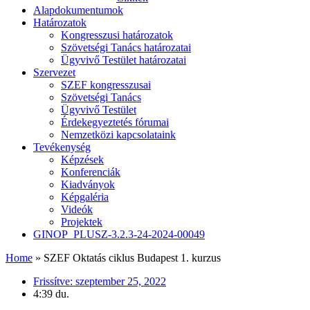
Alapdokumentumok
Határozatok
Kongresszusi határozatok
Szövetségi Tanács határozatai
Ügyvivő Testület határozatai
Szervezet
SZEF kongresszusai
Szövetségi Tanács
Ügyvivő Testület
Érdekegyeztetés fórumai
Nemzetközi kapcsolataink
Tevékenység
Képzések
Konferenciák
Kiadványok
Képgaléria
Videók
Projektek
GINOP_PLUSZ-3.2.3-24-2024-00049
Home
»
SZEF Oktatás ciklus Budapest 1. kurzus
Frissítve:
szeptember 25, 2022
4:39 du.