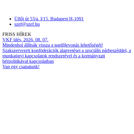
Üllői út 53/a. I/15. Budapest H-1091
szef@szef.hu
FRISS HÍREK
VKF ülés, 2026. 08. 07.
Mindenhol állítsák vissza a tagdíjlevonás lehetőségét!
Szakszervezeti konföderációk alapvetései a szociális párbeszéddel, a
munkaügyi kapcsolatok rendszerével és a kormányzati
bérpolitikával kapcsolatban
Van egy csapatunk!