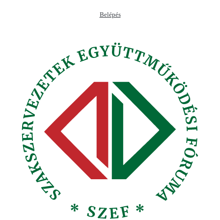
Ugrás
Belépés
a
tartalomhoz