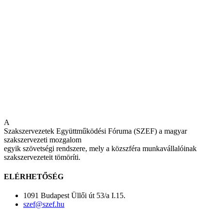
A
Szakszervezetek Együttműködési Fóruma (SZEF) a magyar
szakszervezeti mozgalom
egyik szövetségi rendszere, mely a közszféra munkavállalóinak
szakszervezeteit tömöríti.
ELÉRHETŐSÉG
1091 Budapest Üllői út 53/a I.15.
szef@szef.hu