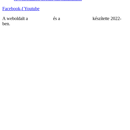
Facebook-f
Youtube
A weboldalt a
MDNGroup
és a
DellART Studio
készítette 2022-
ben.