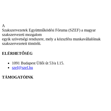
A
Szakszervezetek Együttműködési Fóruma (SZEF) a magyar
szakszervezeti mozgalom
egyik szövetségi rendszere, mely a közszféra munkavállalóinak
szakszervezeteit tömöríti.
ELÉRHETŐSÉG
1091 Budapest Üllői út 53/a I.15.
szef@szef.hu
TÁMOGATÓINK