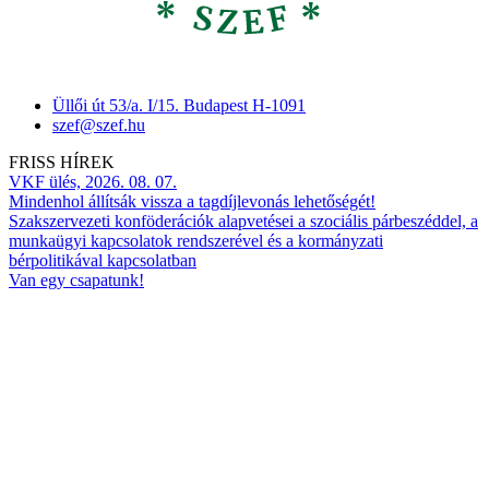
Üllői út 53/a. I/15. Budapest H-1091
szef@szef.hu
FRISS HÍREK
VKF ülés, 2026. 08. 07.
Mindenhol állítsák vissza a tagdíjlevonás lehetőségét!
Szakszervezeti konföderációk alapvetései a szociális párbeszéddel, a
munkaügyi kapcsolatok rendszerével és a kormányzati
bérpolitikával kapcsolatban
Van egy csapatunk!