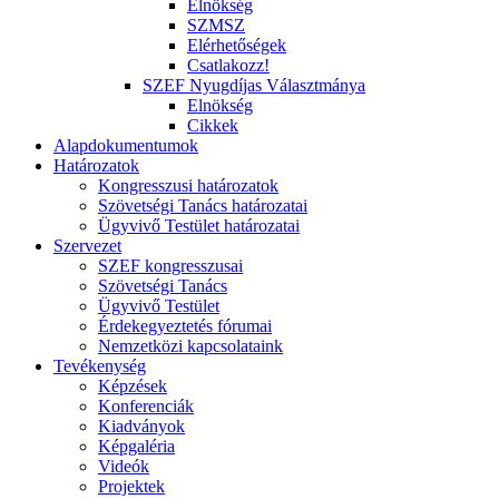
Elnökség
SZMSZ
Elérhetőségek
Csatlakozz!
SZEF Nyugdíjas Választmánya
Elnökség
Cikkek
Alapdokumentumok
Határozatok
Kongresszusi határozatok
Szövetségi Tanács határozatai
Ügyvivő Testület határozatai
Szervezet
SZEF kongresszusai
Szövetségi Tanács
Ügyvivő Testület
Érdekegyeztetés fórumai
Nemzetközi kapcsolataink
Tevékenység
Képzések
Konferenciák
Kiadványok
Képgaléria
Videók
Projektek