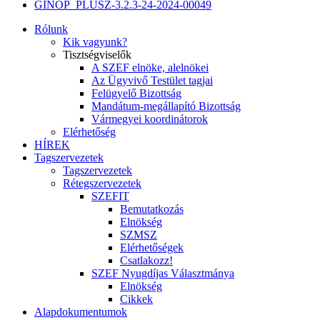
GINOP_PLUSZ-3.2.3-24-2024-00049
Rólunk
Kik vagyunk?
Tisztségviselők
A SZEF elnöke, alelnökei
Az Ügyvivő Testület tagjai
Felügyelő Bizottság
Mandátum-megállapító Bizottság
Vármegyei koordinátorok
Elérhetőség
HÍREK
Tagszervezetek
Tagszervezetek
Rétegszervezetek
SZEFIT
Bemutatkozás
Elnökség
SZMSZ
Elérhetőségek
Csatlakozz!
SZEF Nyugdíjas Választmánya
Elnökség
Cikkek
Alapdokumentumok