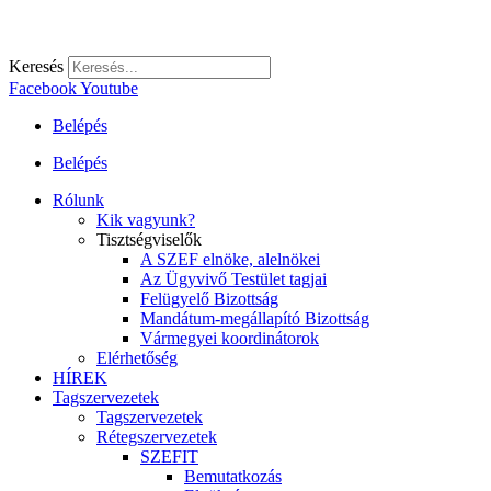
Keresés
Facebook
Youtube
Belépés
Belépés
Rólunk
Kik vagyunk?
Tisztségviselők
A SZEF elnöke, alelnökei
Az Ügyvivő Testület tagjai
Felügyelő Bizottság
Mandátum-megállapító Bizottság
Vármegyei koordinátorok
Elérhetőség
HÍREK
Tagszervezetek
Tagszervezetek
Rétegszervezetek
SZEFIT
Bemutatkozás