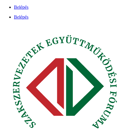
Ugrás
Belépés
a
Belépés
tartalomhoz