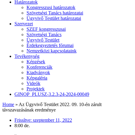
Határozatok
Kongresszusi határozatok
Szövetségi Tanács határozatai
Ügyvivő Testület határozatai
Szervezet
SZEF kongresszusai
Szövetségi Tanács
Ügyvivő Testület
Érdekegyeztetés fórumai
Nemzetközi kapcsolataink
Tevékenység
Képzések
Konferenciák
Kiadványok
Képgaléria
Videók
Projektek
GINOP_PLUSZ-3.2.3-24-2024-00049
Home
»
Az Ügyvivő Testület 2022. 09. 10-én zárult
távszavazásának eredménye
Frissítve:
szeptember 11, 2022
8:00 de.