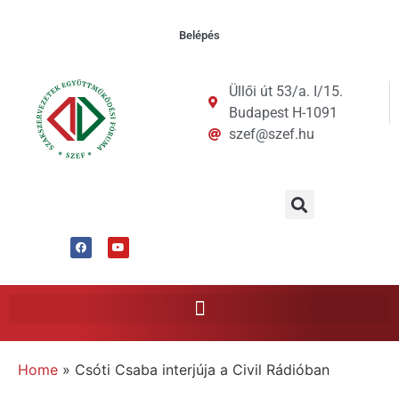
Belépés
Üllői út 53/a. I/15.
Budapest H-1091
szef@szef.hu
Home
»
Csóti Csaba interjúja a Civil Rádióban