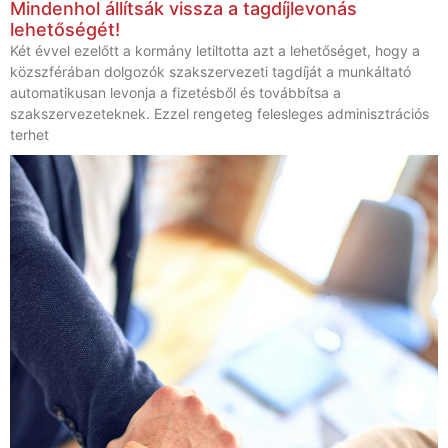
Mindenhol állítsák vissza a tagdíjlevonás
lehetőségét!
Két évvel ezelőtt a kormány letiltotta azt a lehetőséget, hogy a
közszférában dolgozók szakszervezeti tagdíját a munkáltató
automatikusan levonja a fizetésből és továbbítsa a
szakszervezeteknek. Ezzel rengeteg felesleges adminisztrációs
terhet