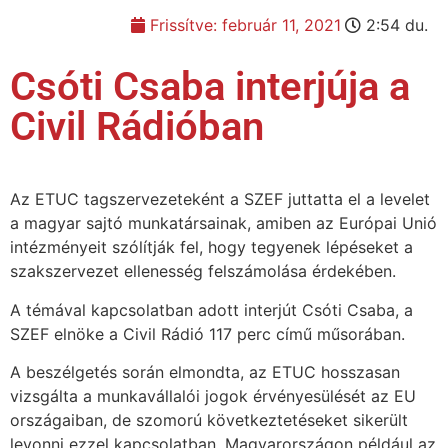
Frissítve:
február 11, 2021
2:54 du.
Csóti Csaba interjúja a
Civil Rádióban
Az ETUC tagszervezeteként a SZEF juttatta el a levelet
a magyar sajtó munkatársainak, amiben az Európai Unió
intézményeit szólítják fel, hogy tegyenek lépéseket a
szakszervezet ellenesség felszámolása érdekében.
A témával kapcsolatban adott interjút Csóti Csaba, a
SZEF elnöke a Civil Rádió 117 perc című műsorában.
A beszélgetés során elmondta, az ETUC hosszasan
vizsgálta a munkavállalói jogok érvényesülését az EU
országaiban, de szomorú következtetéseket sikerült
levonni ezzel kapcsolatban. Magyarországon például az