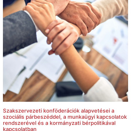
Szakszervezeti konföderációk alapvetései a
szociális párbeszéddel, a munkaügyi kapcsolatok
rendszerével és a kormányzati bérpolitikával
kapcsolatban