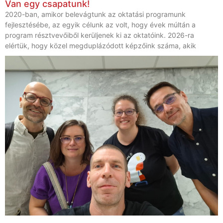
Van egy csapatunk!
2020-ban, amikor belevágtunk az oktatási programunk
fejlesztésébe, az egyik célunk az volt, hogy évek múltán a
program résztvevőiből kerüljenek ki az oktatóink. 2026-ra
elértük, hogy közel megduplázódott képzőink száma, akik