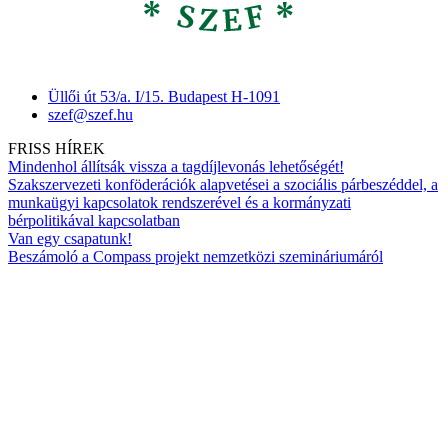
Üllői út 53/a. I/15. Budapest H-1091
szef@szef.hu
FRISS HÍREK
Mindenhol állítsák vissza a tagdíjlevonás lehetőségét!
Szakszervezeti konföderációk alapvetései a szociális párbeszéddel, a
munkaügyi kapcsolatok rendszerével és a kormányzati
bérpolitikával kapcsolatban
Van egy csapatunk!
Beszámoló a Compass projekt nemzetközi szemináriumáról