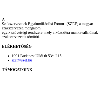
A
Szakszervezetek Együttműködési Fóruma (SZEF) a magyar
szakszervezeti mozgalom
egyik szövetségi rendszere, mely a közszféra munkavállalóinak
szakszervezeteit tömöríti.
ELÉRHETŐSÉG
1091 Budapest Üllői út 53/a I.15.
szef@szef.hu
TÁMOGATÓINK