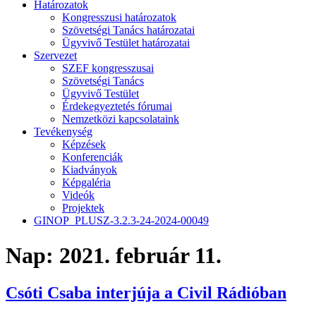
Határozatok
Kongresszusi határozatok
Szövetségi Tanács határozatai
Ügyvivő Testület határozatai
Szervezet
SZEF kongresszusai
Szövetségi Tanács
Ügyvivő Testület
Érdekegyeztetés fórumai
Nemzetközi kapcsolataink
Tevékenység
Képzések
Konferenciák
Kiadványok
Képgaléria
Videók
Projektek
GINOP_PLUSZ-3.2.3-24-2024-00049
Nap:
2021. február 11.
Csóti Csaba interjúja a Civil Rádióban