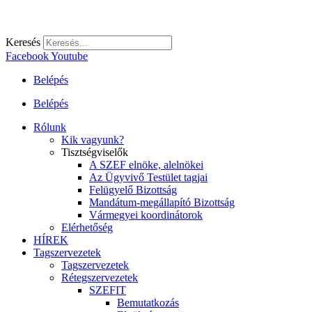
Keresés
Facebook
Youtube
Belépés
Belépés
Rólunk
Kik vagyunk?
Tisztségviselők
A SZEF elnöke, alelnökei
Az Ügyvivő Testület tagjai
Felügyelő Bizottság
Mandátum-megállapító Bizottság
Vármegyei koordinátorok
Elérhetőség
HÍREK
Tagszervezetek
Tagszervezetek
Rétegszervezetek
SZEFIT
Bemutatkozás