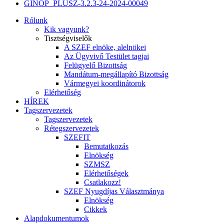
GINOP_PLUSZ-3.2.3-24-2024-00049
Rólunk
Kik vagyunk?
Tisztségviselők
A SZEF elnöke, alelnökei
Az Ügyvivő Testület tagjai
Felügyelő Bizottság
Mandátum-megállapító Bizottság
Vármegyei koordinátorok
Elérhetőség
HÍREK
Tagszervezetek
Tagszervezetek
Rétegszervezetek
SZEFIT
Bemutatkozás
Elnökség
SZMSZ
Elérhetőségek
Csatlakozz!
SZEF Nyugdíjas Választmánya
Elnökség
Cikkek
Alapdokumentumok