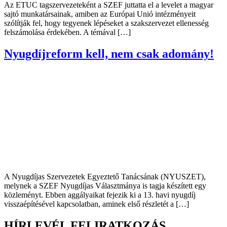
Az ETUC tagszervezeteként a SZEF juttatta el a levelet a magyar
sajtó munkatársainak, amiben az Európai Unió intézményeit
szólítják fel, hogy tegyenek lépéseket a szakszervezet ellenesség
felszámolása érdekében. A témával […]
Nyugdíjreform kell, nem csak adomány!
A Nyugdíjas Szervezetek Egyeztető Tanácsának (NYUSZET),
melynek a SZEF Nyugdíjas Választmánya is tagja készített egy
közleményt. Ebben aggályaikat fejezik ki a 13. havi nyugdíj
visszaépítésével kapcsolatban, aminek első részletét a […]
HÍRLEVÉL FELIRATKOZÁS