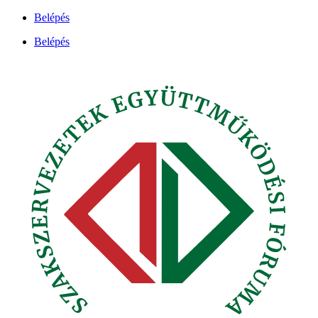
Ugrás
Belépés
a
Belépés
tartalomhoz