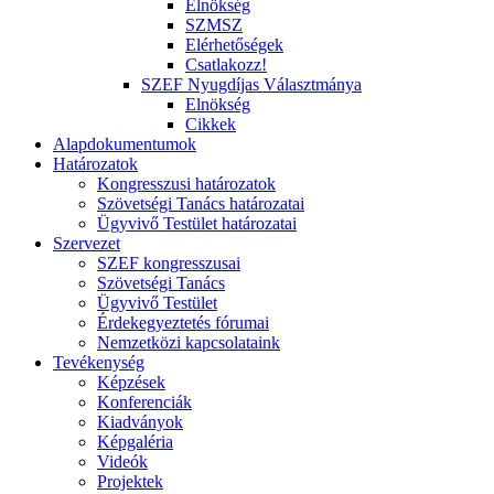
Elnökség
SZMSZ
Elérhetőségek
Csatlakozz!
SZEF Nyugdíjas Választmánya
Elnökség
Cikkek
Alapdokumentumok
Határozatok
Kongresszusi határozatok
Szövetségi Tanács határozatai
Ügyvivő Testület határozatai
Szervezet
SZEF kongresszusai
Szövetségi Tanács
Ügyvivő Testület
Érdekegyeztetés fórumai
Nemzetközi kapcsolataink
Tevékenység
Képzések
Konferenciák
Kiadványok
Képgaléria
Videók
Projektek