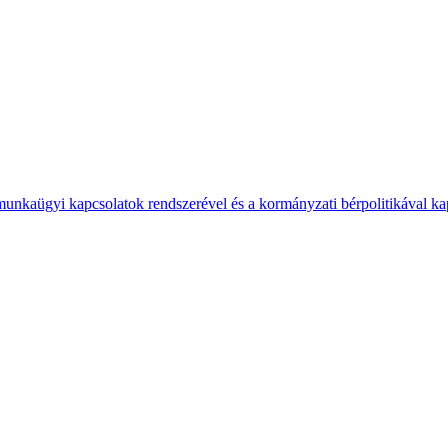
 munkaügyi kapcsolatok rendszerével és a kormányzati bérpolitikával k