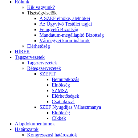
Rólunk
Kik vagyunk?
Tisztségviselők
A SZEF elnöke, alelnökei
Az Ügyvivő Testület tagjai
Felügyelő Bizottság
Mandátum-megállapító Bizottság
Vármegyei koordinátorok
Elérhetőség
HÍREK
Tagszervezetek
Tagszervezetek
Rétegszervezetek
SZEFIT
Bemutatkozás
Elnökség
SZMSZ
Elérhetőségek
Csatlakozz!
SZEF Nyugdíjas Választmánya
Elnökség
Cikkek
Alapdokumentumok
Határozatok
Kongresszusi határozatok