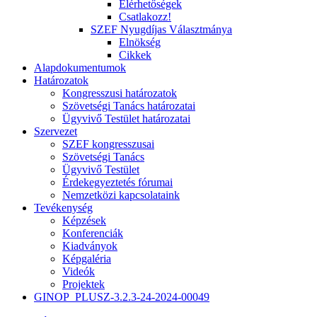
Elérhetőségek
Csatlakozz!
SZEF Nyugdíjas Választmánya
Elnökség
Cikkek
Alapdokumentumok
Határozatok
Kongresszusi határozatok
Szövetségi Tanács határozatai
Ügyvivő Testület határozatai
Szervezet
SZEF kongresszusai
Szövetségi Tanács
Ügyvivő Testület
Érdekegyeztetés fórumai
Nemzetközi kapcsolataink
Tevékenység
Képzések
Konferenciák
Kiadványok
Képgaléria
Videók
Projektek
GINOP_PLUSZ-3.2.3-24-2024-00049