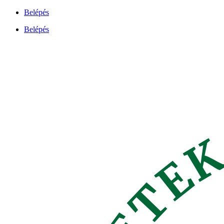
Ugrás
Belépés
a
Belépés
tartalomhoz