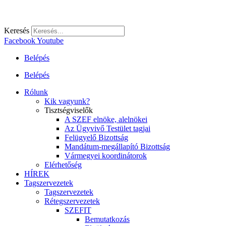
Keresés
Facebook
Youtube
Belépés
Belépés
Rólunk
Kik vagyunk?
Tisztségviselők
A SZEF elnöke, alelnökei
Az Ügyvivő Testület tagjai
Felügyelő Bizottság
Mandátum-megállapító Bizottság
Vármegyei koordinátorok
Elérhetőség
HÍREK
Tagszervezetek
Tagszervezetek
Rétegszervezetek
SZEFIT
Bemutatkozás