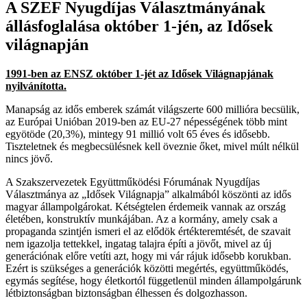
A SZEF Nyugdíjas Választmányának
állásfoglalása október 1-jén, az Idősek
világnapján
1991-ben az ENSZ október 1-jét az Idősek Világnapjának
nyilvánította.
Manapság az idős emberek számát világszerte 600 millióra becsülik,
az Európai Unióban 2019-ben az EU-27 népességének több mint
egyötöde (20,3%), mintegy 91 millió volt 65 éves és idősebb.
Tiszteletnek és megbecsülésnek kell öveznie őket, mivel múlt nélkül
nincs jövő.
A Szakszervezetek Együttműködési Fórumának Nyugdíjas
Választmánya az „Idősek Világnapja” alkalmából köszönti az idős
magyar állampolgárokat. Kétségtelen érdemeik vannak az ország
életében, konstruktív munkájában. Az a kormány, amely csak a
propaganda szintjén ismeri el az elődök értékteremtését, de szavait
nem igazolja tettekkel, ingatag talajra építi a jövőt, mivel az új
generációnak előre vetíti azt, hogy mi vár rájuk idősebb korukban.
Ezért is szükséges a generációk közötti megértés, együttműködés,
egymás segítése, hogy életkortól függetlenül minden állampolgárunk
létbiztonságban biztonságban élhessen és dolgozhasson.