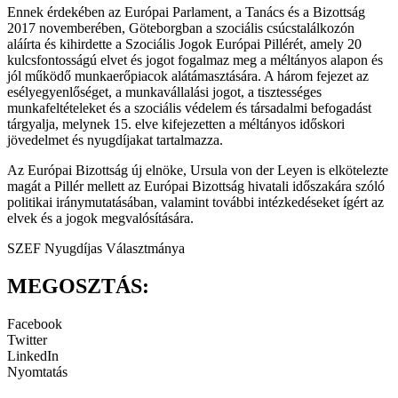
Ennek érdekében az Európai Parlament, a Tanács és a Bizottság
2017 novemberében, Göteborgban a szociális csúcstalálkozón
aláírta és kihirdette a Szociális Jogok Európai Pillérét, amely 20
kulcsfontosságú elvet és jogot fogalmaz meg a méltányos alapon és
jól működő munkaerőpiacok alátámasztására. A három fejezet az
esélyegyenlőséget, a munkavállalási jogot, a tisztességes
munkafeltételeket és a szociális védelem és társadalmi befogadást
tárgyalja, melynek 15. elve kifejezetten a méltányos időskori
jövedelmet és nyugdíjakat tartalmazza.
Az Európai Bizottság új elnöke, Ursula von der Leyen is elkötelezte
magát a Pillér mellett az Európai Bizottság hivatali időszakára szóló
politikai iránymutatásában, valamint további intézkedéseket ígért az
elvek és a jogok megvalósítására.
SZEF Nyugdíjas Választmánya
MEGOSZTÁS:
Facebook
Twitter
LinkedIn
Nyomtatás