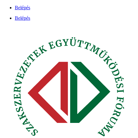
Ugrás
Belépés
a
Belépés
tartalomhoz