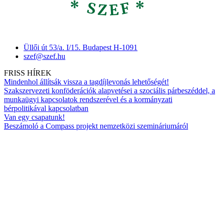
Üllői út 53/a. I/15. Budapest H-1091
szef@szef.hu
FRISS HÍREK
Mindenhol állítsák vissza a tagdíjlevonás lehetőségét!
Szakszervezeti konföderációk alapvetései a szociális párbeszéddel, a
munkaügyi kapcsolatok rendszerével és a kormányzati
bérpolitikával kapcsolatban
Van egy csapatunk!
Beszámoló a Compass projekt nemzetközi szemináriumáról