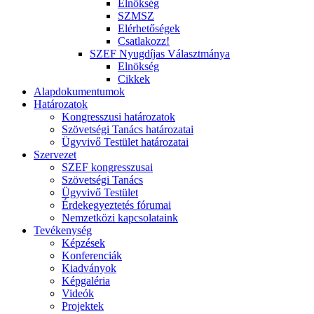
Elnökség
SZMSZ
Elérhetőségek
Csatlakozz!
SZEF Nyugdíjas Választmánya
Elnökség
Cikkek
Alapdokumentumok
Határozatok
Kongresszusi határozatok
Szövetségi Tanács határozatai
Ügyvivő Testület határozatai
Szervezet
SZEF kongresszusai
Szövetségi Tanács
Ügyvivő Testület
Érdekegyeztetés fórumai
Nemzetközi kapcsolataink
Tevékenység
Képzések
Konferenciák
Kiadványok
Képgaléria
Videók
Projektek