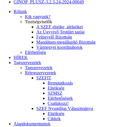
GINOP_PLUSZ-3.2.3-24-2024-00049
Rólunk
Kik vagyunk?
Tisztségviselők
A SZEF elnöke, alelnökei
Az Ügyvivő Testület tagjai
Felügyelő Bizottság
Mandátum-megállapító Bizottság
Vármegyei koordinátorok
Elérhetőség
HÍREK
Tagszervezetek
Tagszervezetek
Rétegszervezetek
SZEFIT
Bemutatkozás
Elnökség
SZMSZ
Elérhetőségek
Csatlakozz!
SZEF Nyugdíjas Választmánya
Elnökség
Cikkek
Alapdokumentumok