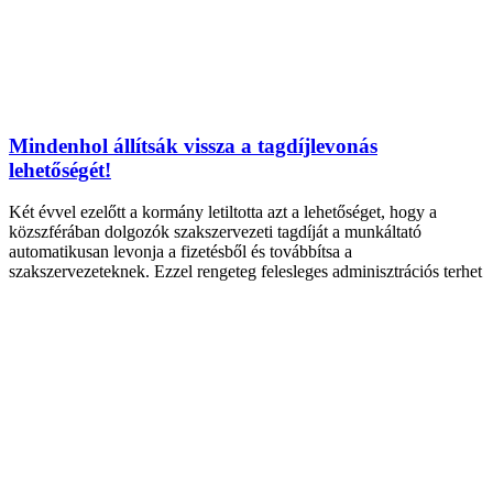
Mindenhol állítsák vissza a tagdíjlevonás
lehetőségét!
Két évvel ezelőtt a kormány letiltotta azt a lehetőséget, hogy a
közszférában dolgozók szakszervezeti tagdíját a munkáltató
automatikusan levonja a fizetésből és továbbítsa a
szakszervezeteknek. Ezzel rengeteg felesleges adminisztrációs terhet