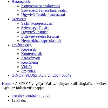
Határozatok
Kongresszusi határozatok
Szövetségi Tanács határozatai
Ügyvivő Testület határozatai
Szervezet
SZEF kongresszusai
Szövetségi Tanács
Ügyvivő Testület
Érdekegyeztetés fórumai
Nemzetközi kapcsolataink
Tevékenység
Képzések
Konferenciák
Kiadványok
Képgaléria
Videók
Projektek
GINOP_PLUSZ-3.2.3-24-2024-00049
Home
»
A SZEF Nyugdíjas Választmányának állásfoglalása október
1-jén, az Idősek világnapján
Frissítve:
október 1, 2020
12:35 du.