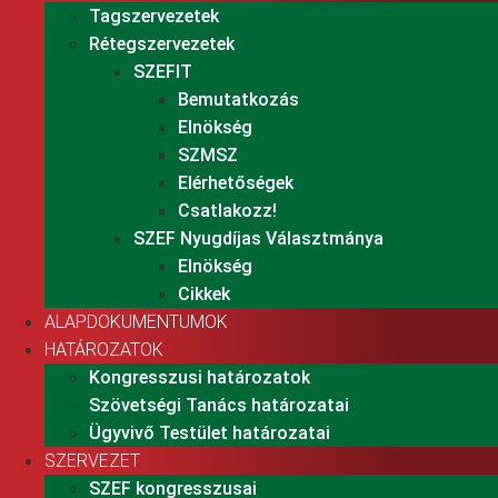
Tagszervezetek
Rétegszervezetek
SZEFIT
Bemutatkozás
Elnökség
SZMSZ
Elérhetőségek
Csatlakozz!
SZEF Nyugdíjas Választmánya
Elnökség
Cikkek
ALAPDOKUMENTUMOK
HATÁROZATOK
Kongresszusi határozatok
Szövetségi Tanács határozatai
Ügyvivő Testület határozatai
SZERVEZET
SZEF kongresszusai