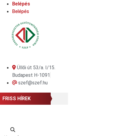
Ugrás
Belépés
a
Belépés
tartalomhoz
Üllői út 53/a. I/15.
Budapest H-1091
szef@szef.hu
FRISS HÍREK