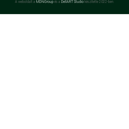
A weboldalt a
MDNGroup
és a
DellART Studio
készítette 2022-ben.