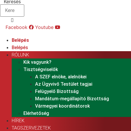
Keresés
Facebook
Youtube
Belépés
Belépés
RÓLUNK
Kik vagyunk?
Tisztségviselők
A SZEF elnöke, alelnökei
Az Ügyvivő Testület tagjai
Felügyelő Bizottság
Mandátum-megállapító Bizottság
Vármegyei koordinátorok
Elérhetőség
HÍREK
TAGSZERVEZETEK