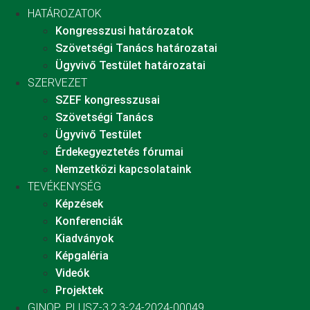
HATÁROZATOK
Kongresszusi határozatok
Szövetségi Tanács határozatai
Ügyvivő Testület határozatai
SZERVEZET
SZEF kongresszusai
Szövetségi Tanács
Ügyvivő Testület
Érdekegyeztetés fórumai
Nemzetközi kapcsolataink
TEVÉKENYSÉG
Képzések
Konferenciák
Kiadványok
Képgaléria
Videók
Projektek
GINOP_PLUSZ-3.2.3-24-2024-00049