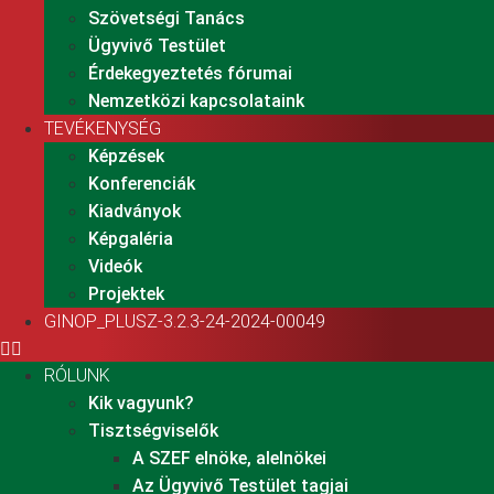
Szövetségi Tanács
Ügyvivő Testület
Érdekegyeztetés fórumai
Nemzetközi kapcsolataink
TEVÉKENYSÉG
Képzések
Konferenciák
Kiadványok
Képgaléria
Videók
Projektek
GINOP_PLUSZ-3.2.3-24-2024-00049
RÓLUNK
Kik vagyunk?
Tisztségviselők
A SZEF elnöke, alelnökei
Az Ügyvivő Testület tagjai