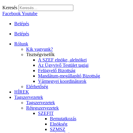
Keresés
Facebook
Youtube
Belépés
Belépés
Rólunk
Kik vagyunk?
Tisztségviselők
A SZEF elnöke, alelnökei
Az Ügyvivő Testület tagjai
Felügyelő Bizottság
Mandátum-megállapító Bizottság
Vármegyei koordinátorok
Elérhetőség
HÍREK
Tagszervezetek
Tagszervezetek
Rétegszervezetek
SZEFIT
Bemutatkozás
Elnökség
SZMSZ