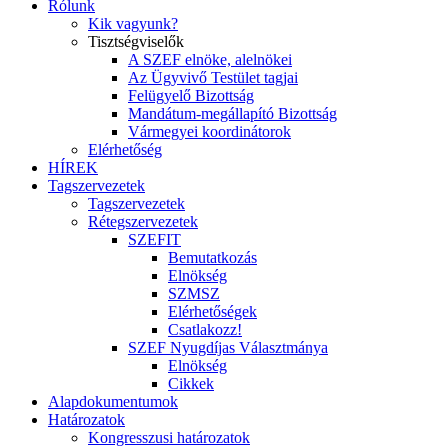
Rólunk
Kik vagyunk?
Tisztségviselők
A SZEF elnöke, alelnökei
Az Ügyvivő Testület tagjai
Felügyelő Bizottság
Mandátum-megállapító Bizottság
Vármegyei koordinátorok
Elérhetőség
HÍREK
Tagszervezetek
Tagszervezetek
Rétegszervezetek
SZEFIT
Bemutatkozás
Elnökség
SZMSZ
Elérhetőségek
Csatlakozz!
SZEF Nyugdíjas Választmánya
Elnökség
Cikkek
Alapdokumentumok
Határozatok
Kongresszusi határozatok