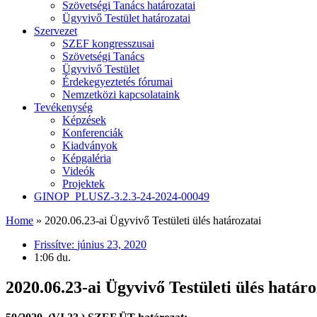
Szövetségi Tanács határozatai
Ügyvivő Testület határozatai
Szervezet
SZEF kongresszusai
Szövetségi Tanács
Ügyvivő Testület
Érdekegyeztetés fórumai
Nemzetközi kapcsolataink
Tevékenység
Képzések
Konferenciák
Kiadványok
Képgaléria
Videók
Projektek
GINOP_PLUSZ-3.2.3-24-2024-00049
Home
»
2020.06.23-ai Ügyvivő Testületi ülés határozatai
Frissítve:
június 23, 2020
1:06 du.
2020.06.23-ai Ügyvivő Testületi ülés határo