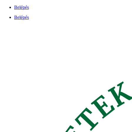
Ugrás
Belépés
a
Belépés
tartalomhoz