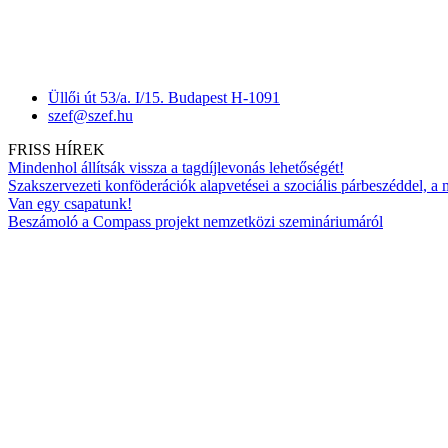
Üllői út 53/a. I/15. Budapest H-1091
szef@szef.hu
FRISS HÍREK
Mindenhol állítsák vissza a tagdíjlevonás lehetőségét!
Szakszervezeti konföderációk alapvetései a szociális párbeszéddel, a
Van egy csapatunk!
Beszámoló a Compass projekt nemzetközi szemináriumáról