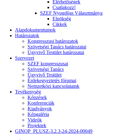
Elérhetőségek
Csatlakozz!
SZEF Nyugdíjas Választmánya
Elnökség
Cikkek
Alapdokumentumok
Határozatok
Kongresszusi határozatok
Szövetségi Tanács határozatai
Ügyvivő Testület határozatai
Szervezet
SZEF kongresszusai
Szövetségi Tanács
Ügyvivő Testület
Érdekegyeztetés fórumai
Nemzetközi kapcsolataink
Tevékenység
Képzések
Konferenciák
Kiadványok
Képgaléria
Videók
Projektek
GINOP_PLUSZ-3.2.3-24-2024-00049