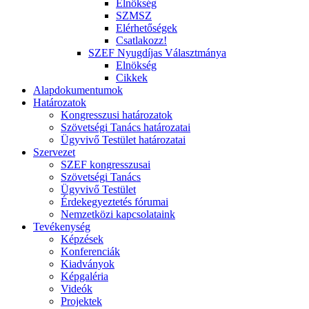
Elnökség
SZMSZ
Elérhetőségek
Csatlakozz!
SZEF Nyugdíjas Választmánya
Elnökség
Cikkek
Alapdokumentumok
Határozatok
Kongresszusi határozatok
Szövetségi Tanács határozatai
Ügyvivő Testület határozatai
Szervezet
SZEF kongresszusai
Szövetségi Tanács
Ügyvivő Testület
Érdekegyeztetés fórumai
Nemzetközi kapcsolataink
Tevékenység
Képzések
Konferenciák
Kiadványok
Képgaléria
Videók
Projektek