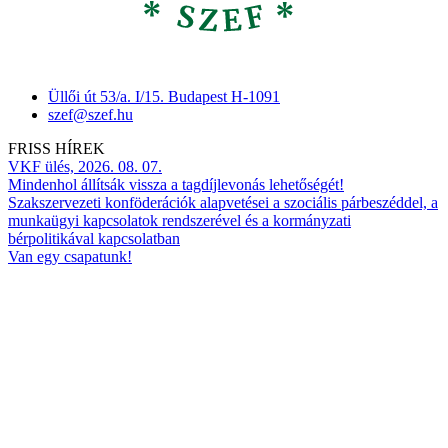
Üllői út 53/a. I/15. Budapest H-1091
szef@szef.hu
FRISS HÍREK
VKF ülés, 2026. 08. 07.
Mindenhol állítsák vissza a tagdíjlevonás lehetőségét!
Szakszervezeti konföderációk alapvetései a szociális párbeszéddel, a
munkaügyi kapcsolatok rendszerével és a kormányzati
bérpolitikával kapcsolatban
Van egy csapatunk!