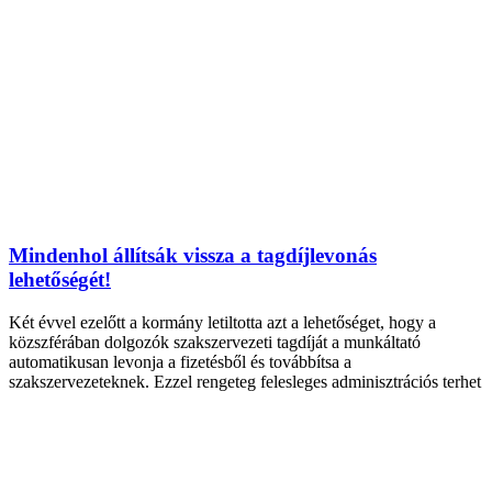
Mindenhol állítsák vissza a tagdíjlevonás
lehetőségét!
Két évvel ezelőtt a kormány letiltotta azt a lehetőséget, hogy a
közszférában dolgozók szakszervezeti tagdíját a munkáltató
automatikusan levonja a fizetésből és továbbítsa a
szakszervezeteknek. Ezzel rengeteg felesleges adminisztrációs terhet