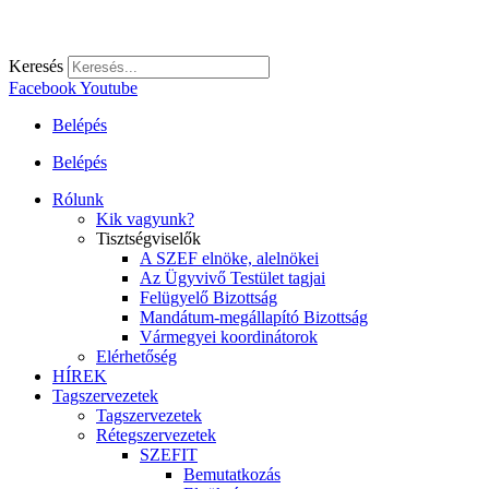
Keresés
Facebook
Youtube
Belépés
Belépés
Rólunk
Kik vagyunk?
Tisztségviselők
A SZEF elnöke, alelnökei
Az Ügyvivő Testület tagjai
Felügyelő Bizottság
Mandátum-megállapító Bizottság
Vármegyei koordinátorok
Elérhetőség
HÍREK
Tagszervezetek
Tagszervezetek
Rétegszervezetek
SZEFIT
Bemutatkozás