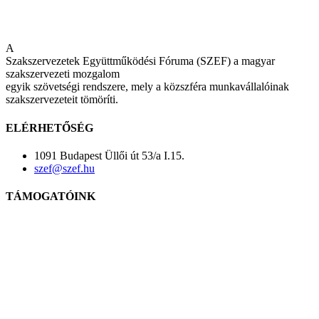
A
Szakszervezetek Együttműködési Fóruma (SZEF) a magyar
szakszervezeti mozgalom
egyik szövetségi rendszere, mely a közszféra munkavállalóinak
szakszervezeteit tömöríti.
ELÉRHETŐSÉG
1091 Budapest Üllői út 53/a I.15.
szef@szef.hu
TÁMOGATÓINK