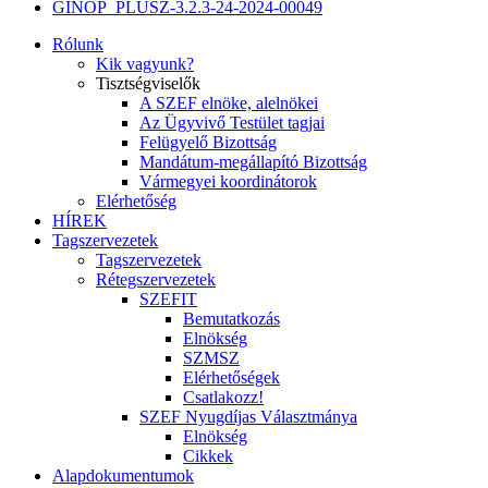
GINOP_PLUSZ-3.2.3-24-2024-00049
Rólunk
Kik vagyunk?
Tisztségviselők
A SZEF elnöke, alelnökei
Az Ügyvivő Testület tagjai
Felügyelő Bizottság
Mandátum-megállapító Bizottság
Vármegyei koordinátorok
Elérhetőség
HÍREK
Tagszervezetek
Tagszervezetek
Rétegszervezetek
SZEFIT
Bemutatkozás
Elnökség
SZMSZ
Elérhetőségek
Csatlakozz!
SZEF Nyugdíjas Választmánya
Elnökség
Cikkek
Alapdokumentumok