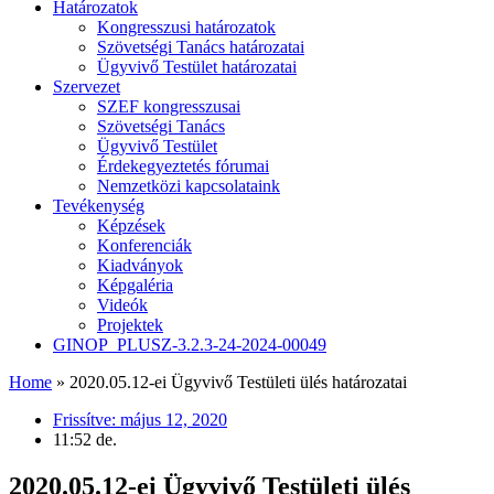
Határozatok
Kongresszusi határozatok
Szövetségi Tanács határozatai
Ügyvivő Testület határozatai
Szervezet
SZEF kongresszusai
Szövetségi Tanács
Ügyvivő Testület
Érdekegyeztetés fórumai
Nemzetközi kapcsolataink
Tevékenység
Képzések
Konferenciák
Kiadványok
Képgaléria
Videók
Projektek
GINOP_PLUSZ-3.2.3-24-2024-00049
Home
»
2020.05.12-ei Ügyvivő Testületi ülés határozatai
Frissítve:
május 12, 2020
11:52 de.
2020.05.12-ei Ügyvivő Testületi ülés