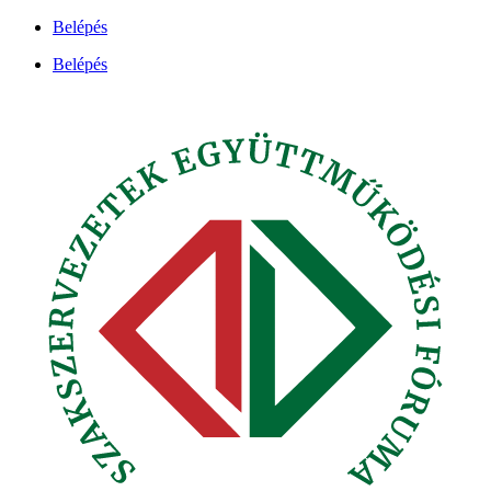
Ugrás
Belépés
a
Belépés
tartalomhoz