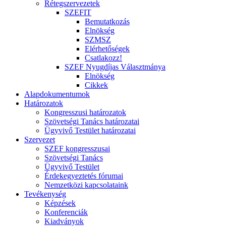
Rétegszervezetek
SZEFIT
Bemutatkozás
Elnökség
SZMSZ
Elérhetőségek
Csatlakozz!
SZEF Nyugdíjas Választmánya
Elnökség
Cikkek
Alapdokumentumok
Határozatok
Kongresszusi határozatok
Szövetségi Tanács határozatai
Ügyvivő Testület határozatai
Szervezet
SZEF kongresszusai
Szövetségi Tanács
Ügyvivő Testület
Érdekegyeztetés fórumai
Nemzetközi kapcsolataink
Tevékenység
Képzések
Konferenciák
Kiadványok