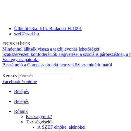
Üllői út 53/a. I/15. Budapest H-1091
szef@szef.hu
FRISS HÍREK
Mindenhol állítsák vissza a tagdíjlevonás lehetőségét!
Szakszervezeti konföderációk alapvetései a szociális párbeszéddel, a
Van egy csapatunk!
Beszámoló a Compass projekt nemzetközi szemináriumáról
Keresés
Facebook
Youtube
Belépés
Belépés
Rólunk
Kik vagyunk?
Tisztségviselők
A SZEF elnöke, alelnökei