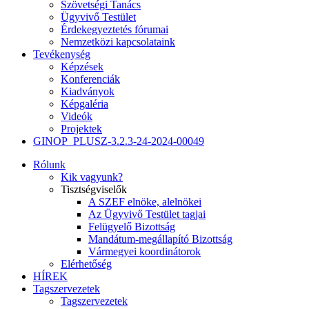
Szövetségi Tanács
Ügyvivő Testület
Érdekegyeztetés fórumai
Nemzetközi kapcsolataink
Tevékenység
Képzések
Konferenciák
Kiadványok
Képgaléria
Videók
Projektek
GINOP_PLUSZ-3.2.3-24-2024-00049
Rólunk
Kik vagyunk?
Tisztségviselők
A SZEF elnöke, alelnökei
Az Ügyvivő Testület tagjai
Felügyelő Bizottság
Mandátum-megállapító Bizottság
Vármegyei koordinátorok
Elérhetőség
HÍREK
Tagszervezetek
Tagszervezetek