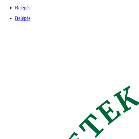
Ugrás
Belépés
a
Belépés
tartalomhoz