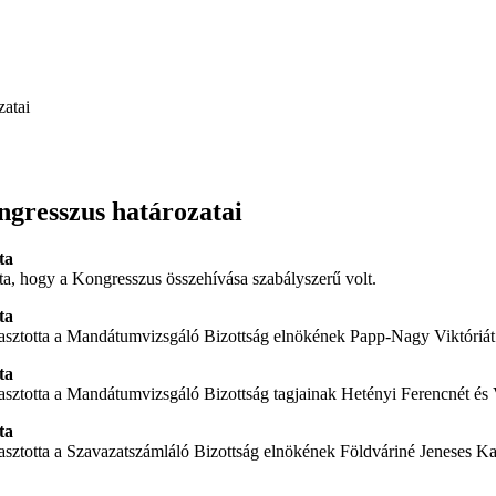
zatai
ngresszus határozatai
ta
ta, hogy a Kongresszus összehívása szabályszerű volt.
ta
lasztotta a Mandátumvizsgáló Bizottság elnökének Papp-Nagy Viktóriát
ta
asztotta a Mandátumvizsgáló Bizottság tagjainak Hetényi Ferencnét és 
ta
sztotta a Szavazatszámláló Bizottság elnökének Földváriné Jeneses Kat