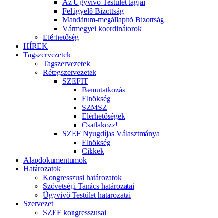
Az Ügyvivő Testület tagjai
Felügyelő Bizottság
Mandátum-megállapító Bizottság
Vármegyei koordinátorok
Elérhetőség
HÍREK
Tagszervezetek
Tagszervezetek
Rétegszervezetek
SZEFIT
Bemutatkozás
Elnökség
SZMSZ
Elérhetőségek
Csatlakozz!
SZEF Nyugdíjas Választmánya
Elnökség
Cikkek
Alapdokumentumok
Határozatok
Kongresszusi határozatok
Szövetségi Tanács határozatai
Ügyvivő Testület határozatai
Szervezet
SZEF kongresszusai