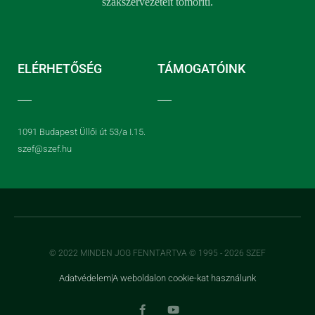
szakszervezeteit tömöríti.
ELÉRHETŐSÉG
TÁMOGATÓINK
1091 Budapest Üllői út 53/a I.15.
szef@szef.hu
© 2022 MINDEN JOG FENNTARTVA © 1995 - 2026 SZEF
Adatvédelem
A weboldalon cookie-kat használunk