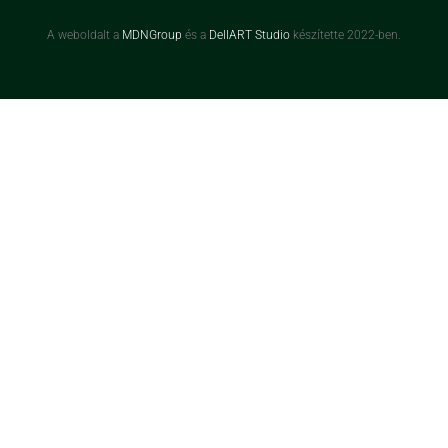
A weboldalt a
MDNGroup
és a
DellART Studio
készítette 2022-ben.