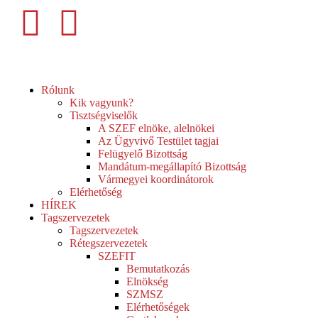
Rólunk
Kik vagyunk?
Tisztségviselők
A SZEF elnöke, alelnökei
Az Ügyvivő Testület tagjai
Felügyelő Bizottság
Mandátum-megállapító Bizottság
Vármegyei koordinátorok
Elérhetőség
HÍREK
Tagszervezetek
Tagszervezetek
Rétegszervezetek
SZEFIT
Bemutatkozás
Elnökség
SZMSZ
Elérhetőségek