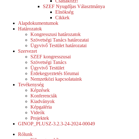
Csatlakozz!
SZEF Nyugdíjas Választmánya
Elnökség
Cikkek
Alapdokumentumok
Határozatok
Kongresszusi határozatok
Szövetségi Tanács határozatai
Ügyvivő Testület határozatai
Szervezet
SZEF kongresszusai
Szövetségi Tanács
Ügyvivő Testület
Érdekegyeztetés fórumai
Nemzetközi kapcsolataink
Tevékenység
Képzések
Konferenciák
Kiadványok
Képgaléria
Videók
Projektek
GINOP_PLUSZ-3.2.3-24-2024-00049
Rólunk