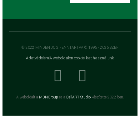
© 2022 MINDEN JOG FENNTARTVA © 1995 - 2026 SZEF
Adatvédelem
A weboldalon cookie-kat használunk
A weboldalt a
MDNGroup
és a
DellART Studio
készítette 2022-ben.