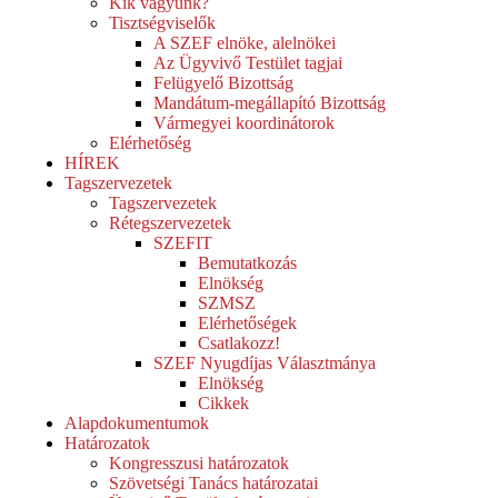
Kik vagyunk?
Tisztségviselők
A SZEF elnöke, alelnökei
Az Ügyvivő Testület tagjai
Felügyelő Bizottság
Mandátum-megállapító Bizottság
Vármegyei koordinátorok
Elérhetőség
HÍREK
Tagszervezetek
Tagszervezetek
Rétegszervezetek
SZEFIT
Bemutatkozás
Elnökség
SZMSZ
Elérhetőségek
Csatlakozz!
SZEF Nyugdíjas Választmánya
Elnökség
Cikkek
Alapdokumentumok
Határozatok
Kongresszusi határozatok
Szövetségi Tanács határozatai