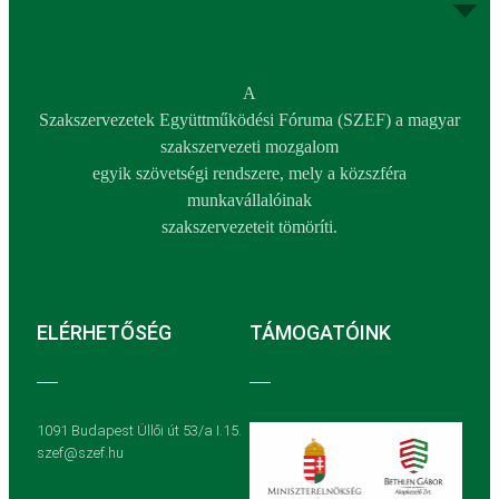
A
Szakszervezetek Együttműködési Fóruma (SZEF) a magyar
szakszervezeti mozgalom
egyik szövetségi rendszere, mely a közszféra
munkavállalóinak
szakszervezeteit tömöríti.
ELÉRHETŐSÉG
TÁMOGATÓINK
1091 Budapest Üllői út 53/a I.15.
szef@szef.hu