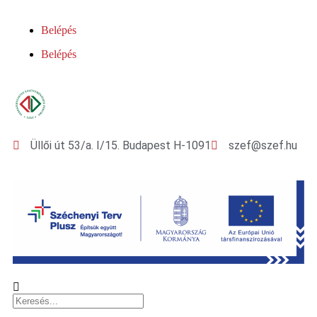
Belépés
Belépés
Üllői út 53/a. I/15. Budapest H-1091
szef@szef.hu