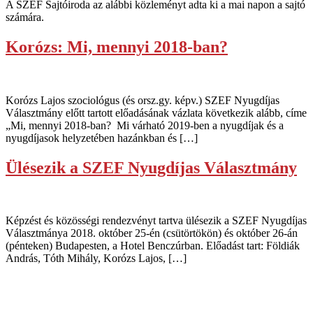
A SZEF Sajtóiroda az alábbi közleményt adta ki a mai napon a sajtó
számára.
Korózs: Mi, mennyi 2018-ban?
Korózs Lajos szociológus (és orsz.gy. képv.) SZEF Nyugdíjas
Választmány előtt tartott előadásának vázlata következik alább, címe
„Mi, mennyi 2018-ban? Mi várható 2019-ben a nyugdíjak és a
nyugdíjasok helyzetében hazánkban és […]
Ülésezik a SZEF Nyugdíjas Választmány
Képzést és közösségi rendezvényt tartva ülésezik a SZEF Nyugdíjas
Választmánya 2018. október 25-én (csütörtökön) és október 26-án
(pénteken) Budapesten, a Hotel Benczúrban. Előadást tart: Földiák
András, Tóth Mihály, Korózs Lajos, […]