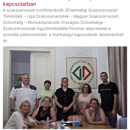
kapcsolatban
A szakszervezeti konföderációk (Értelmiségi Szakszervezeti
Tömörülés – Liga Szakszervezetek – Magyar Szakszervezeti
Szövetség – Munkástanácsok Országos Szövetsége –
Szakszervezetek Együttműködési Fóruma) alapvetései a
szociális párbeszéddel, a munkaügyi kapcsolatok rendszerével
és