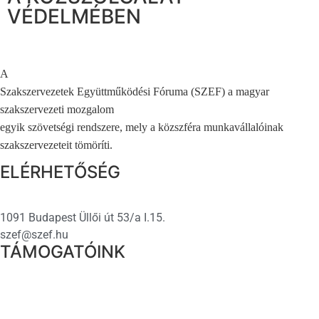
VÉDELMÉBEN
A
Szakszervezetek Együttműködési Fóruma (SZEF) a magyar
szakszervezeti mozgalom
egyik szövetségi rendszere, mely a közszféra munkavállalóinak
szakszervezeteit tömöríti.
ELÉRHETŐSÉG
1091 Budapest Üllői út 53/a I.15.
szef@szef.hu
TÁMOGATÓINK