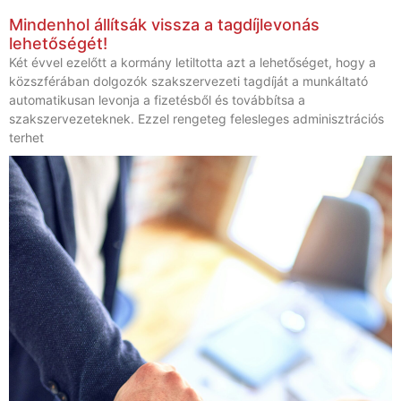
Mindenhol állítsák vissza a tagdíjlevonás
lehetőségét!
Két évvel ezelőtt a kormány letiltotta azt a lehetőséget, hogy a
közszférában dolgozók szakszervezeti tagdíját a munkáltató
automatikusan levonja a fizetésből és továbbítsa a
szakszervezeteknek. Ezzel rengeteg felesleges adminisztrációs
terhet