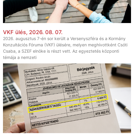
VKF ülés, 2026. 08. 07.
2026. augusztus 7-én sor került a Versenyszféra és a Kormány
Konzultációs Fóruma (VKF) ülésére, melyen meghívottként Csóti
Csaba, a SZEF elnöke is részt vett. Az egyeztetés központi
témája a nemzeti