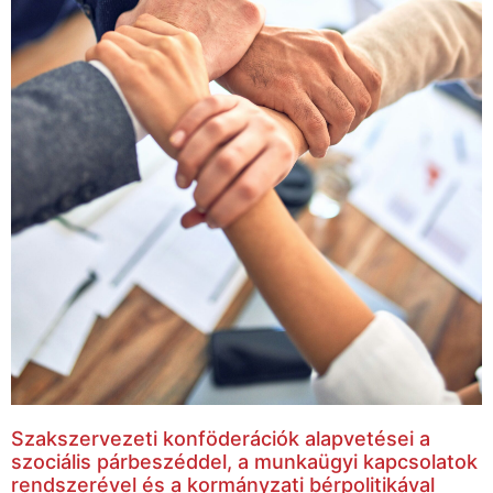
Szakszervezeti konföderációk alapvetései a
szociális párbeszéddel, a munkaügyi kapcsolatok
rendszerével és a kormányzati bérpolitikával