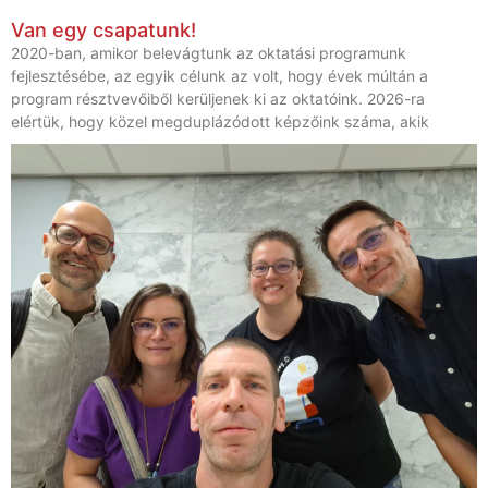
Van egy csapatunk!
2020-ban, amikor belevágtunk az oktatási programunk
fejlesztésébe, az egyik célunk az volt, hogy évek múltán a
program résztvevőiből kerüljenek ki az oktatóink. 2026-ra
elértük, hogy közel megduplázódott képzőink száma, akik