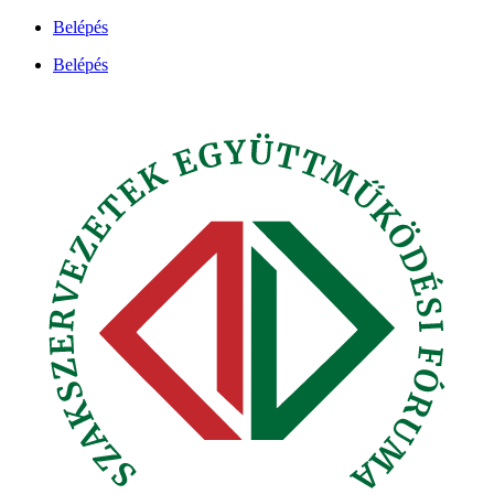
Ugrás
Belépés
a
Belépés
tartalomhoz