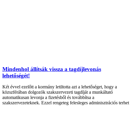
Mindenhol állítsák vissza a tagdíjlevonás
lehetőségét!
Két évvel ezelőtt a kormány letiltotta azt a lehetőséget, hogy a
közszférában dolgozók szakszervezeti tagdíját a munkáltató
automatikusan levonja a fizetésből és továbbítsa a
szakszervezeteknek. Ezzel rengeteg felesleges adminisztrációs terhet