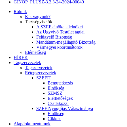
GINOP_PLUSZ-3.2.3-24-2024-00049
Rólunk
Kik vagyunk?
Tisztségviselők
A SZEF elnöke, alelnökei
Az Ügyvivő Testület tagjai
Felügyelő Bizottság
Mandátum-megállapító Bizottság
Vármegyei koordinátorok
Elérhetőség
HÍREK
Tagszervezetek
Tagszervezetek
Rétegszervezetek
SZEFIT
Bemutatkozás
Elnökség
SZMSZ
Elérhetőségek
Csatlakozz!
SZEF Nyugdíjas Választmánya
Elnökség
Cikkek
Alapdokumentumok