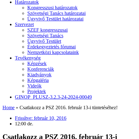
Határozatok
Kongresszusi határozatok
Szövetségi Tanács határozatai
Ügyvivő Testület határozatai
Szervezet
SZEF kongresszusai
Szövetségi Tanács
Ügyvivő Testület
Érdekegyeztetés fórumai
Nemzetközi kapcsolataink
Tevékenység
Képzések
Konferenciák
Kiadványok
Képgaléria
Videók
Projektek
GINOP_PLUSZ-3.2.3-24-2024-00049
Home
»
Csatlakozz a PSZ 2016. február 13-i tüntetéséhez!
Frissítve:
február 10, 2016
12:00 de.
Csatlakozz a PSZ 2016. február 13-i