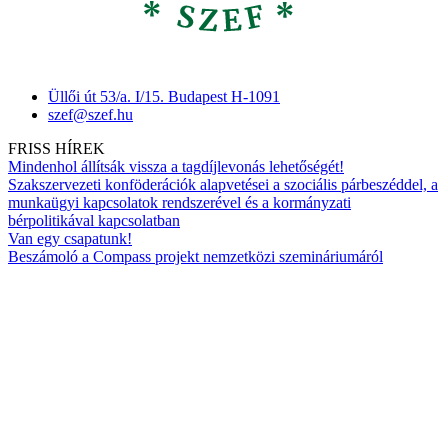
Üllői út 53/a. I/15. Budapest H-1091
szef@szef.hu
FRISS HÍREK
Mindenhol állítsák vissza a tagdíjlevonás lehetőségét!
Szakszervezeti konföderációk alapvetései a szociális párbeszéddel, a
munkaügyi kapcsolatok rendszerével és a kormányzati
bérpolitikával kapcsolatban
Van egy csapatunk!
Beszámoló a Compass projekt nemzetközi szemináriumáról