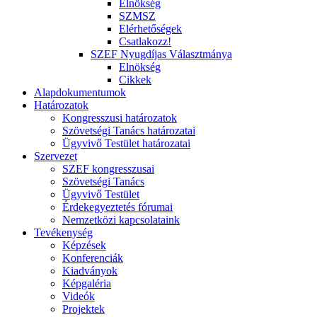
Elnökség
SZMSZ
Elérhetőségek
Csatlakozz!
SZEF Nyugdíjas Választmánya
Elnökség
Cikkek
Alapdokumentumok
Határozatok
Kongresszusi határozatok
Szövetségi Tanács határozatai
Ügyvivő Testület határozatai
Szervezet
SZEF kongresszusai
Szövetségi Tanács
Ügyvivő Testület
Érdekegyeztetés fórumai
Nemzetközi kapcsolataink
Tevékenység
Képzések
Konferenciák
Kiadványok
Képgaléria
Videók
Projektek