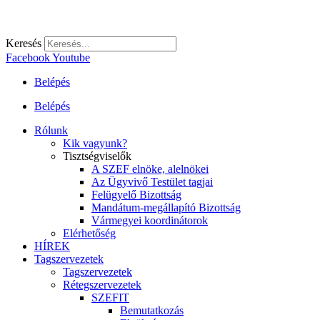
Keresés
Facebook
Youtube
Belépés
Belépés
Rólunk
Kik vagyunk?
Tisztségviselők
A SZEF elnöke, alelnökei
Az Ügyvivő Testület tagjai
Felügyelő Bizottság
Mandátum-megállapító Bizottság
Vármegyei koordinátorok
Elérhetőség
HÍREK
Tagszervezetek
Tagszervezetek
Rétegszervezetek
SZEFIT
Bemutatkozás