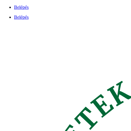
Ugrás
Belépés
a
Belépés
tartalomhoz