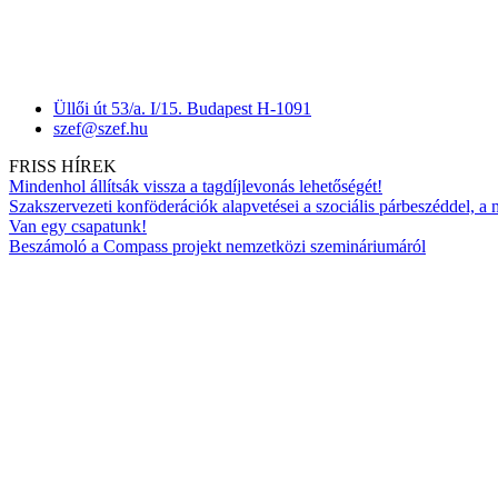
Üllői út 53/a. I/15. Budapest H-1091
szef@szef.hu
FRISS HÍREK
Mindenhol állítsák vissza a tagdíjlevonás lehetőségét!
Szakszervezeti konföderációk alapvetései a szociális párbeszéddel, a
Van egy csapatunk!
Beszámoló a Compass projekt nemzetközi szemináriumáról