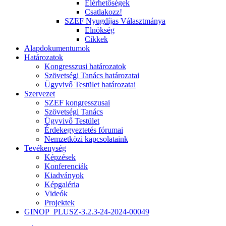
Elérhetőségek
Csatlakozz!
SZEF Nyugdíjas Választmánya
Elnökség
Cikkek
Alapdokumentumok
Határozatok
Kongresszusi határozatok
Szövetségi Tanács határozatai
Ügyvivő Testület határozatai
Szervezet
SZEF kongresszusai
Szövetségi Tanács
Ügyvivő Testület
Érdekegyeztetés fórumai
Nemzetközi kapcsolataink
Tevékenység
Képzések
Konferenciák
Kiadványok
Képgaléria
Videók
Projektek
GINOP_PLUSZ-3.2.3-24-2024-00049