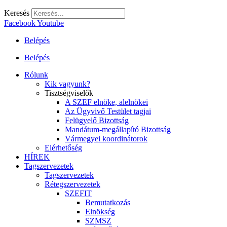
Keresés
Facebook
Youtube
Belépés
Belépés
Rólunk
Kik vagyunk?
Tisztségviselők
A SZEF elnöke, alelnökei
Az Ügyvivő Testület tagjai
Felügyelő Bizottság
Mandátum-megállapító Bizottság
Vármegyei koordinátorok
Elérhetőség
HÍREK
Tagszervezetek
Tagszervezetek
Rétegszervezetek
SZEFIT
Bemutatkozás
Elnökség
SZMSZ