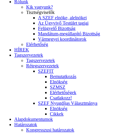
Rólunk
Kik vagyunk?
Tisztségviselők
A SZEF elnöke, alelnökei
Az Ügyvivő Testület tagjai
Felügyelő Bizottság
Mandátum-megállapító Bizottság
Vármegyei koordinátorok
Elérhetőség
HÍREK
Tagszervezetek
Tagszervezetek
Rétegszervezetek
SZEFIT
Bemutatkozás
Elnökség
SZMSZ
Elérhetőségek
Csatlakozz!
SZEF Nyugdíjas Választmánya
Elnökség
Cikkek
Alapdokumentumok
Határozatok
Kongresszusi határozatok