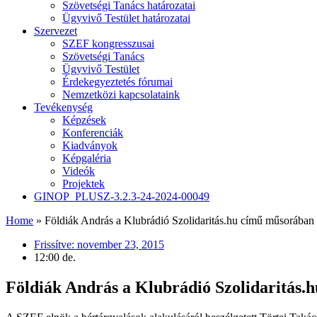
Szövetségi Tanács határozatai
Ügyvivő Testület határozatai
Szervezet
SZEF kongresszusai
Szövetségi Tanács
Ügyvivő Testület
Érdekegyeztetés fórumai
Nemzetközi kapcsolataink
Tevékenység
Képzések
Konferenciák
Kiadványok
Képgaléria
Videók
Projektek
GINOP_PLUSZ-3.2.3-24-2024-00049
Home
»
Földiák András a Klubrádió Szolidaritás.hu című műsorában
Frissítve:
november 23, 2015
12:00 de.
Földiák András a Klubrádió Szolidaritás