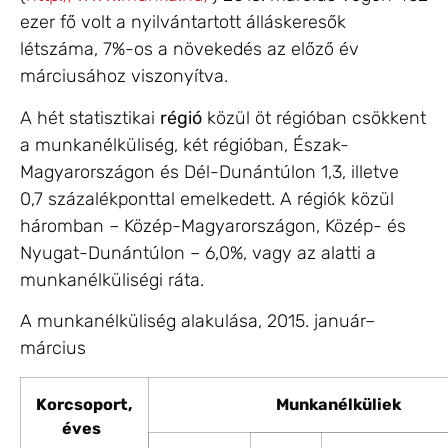
ezer fő volt a nyilvántartott álláskeresők
létszáma, 7
%-
os a növekedés az előző év
márciusához viszonyítva.
A hét statisztikai
régió
közül öt régióban csökkent
a munkanélküliség, két régióban, Észak-
Magyarországon és Dél-Dunántúlon 1,3, illetve
0,7 százalékponttal emelkedett. A régiók közül
háromban – Közép-Magyarországon, Közép- és
Nyugat-Dunántúlon – 6,0%, vagy az alatti a
munkanélküliségi ráta.
A munkanélküliség alakulása, 2015. január–
március
Korcsoport,
Munkanélküliek
éves