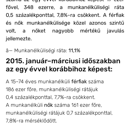
fővel, 348 ezerre, a munkanélküliségi ráta
0,5 százalékponttal, 7,8%-ra csökkent. A férfiak
és nők munkanélkülisége közel azonos szintű
volt, a nőket nagyobb mértékű javulás
jellemezte.
â—
Munkanélküliségi ráta:
11,1%
2015. január–márciusi időszakban
az egy évvel korábbihoz képest:
A 15–74 éves munkanélküli
férfiak
száma
186 ezer főre, munkanélküliségi rátájuk
0,4 százalékponttal, 7,7
%-
ra csökkent.
A munkanélküli
nők
száma 161 ezer főre,
munkanélküliségi rátájuk 0,7 százalékponttal,
7,8
%-
ra mérséklődött.