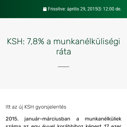
Frissítve:
április 29, 2015
12:00 de.
KSH: 7,8% a munkanélküliségi
ráta
Itt az új KSH gyorsjelentés
2015. január–márciusban a munkanélküliek
száma az egy évvel korábbihoz képest 17 ezer