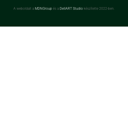
A weboldalt a
MDNGroup
és a
DellART Studio
készítette 2022-ben.