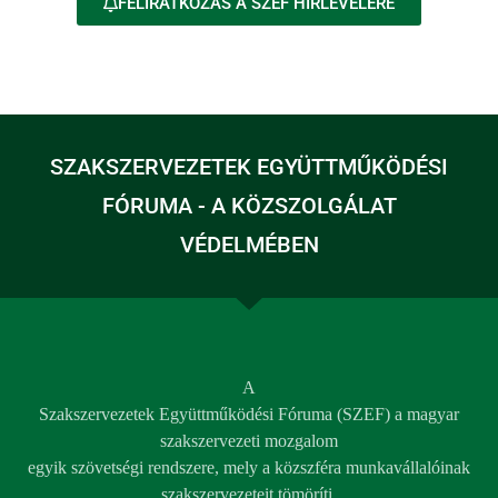
FELIRATKOZÁS A SZEF HÍRLEVELÉRE
SZAKSZERVEZETEK EGYÜTTMŰKÖDÉSI
FÓRUMA - A KÖZSZOLGÁLAT
VÉDELMÉBEN
A
Szakszervezetek Együttműködési Fóruma (SZEF) a magyar
szakszervezeti mozgalom
egyik szövetségi rendszere, mely a közszféra munkavállalóinak
szakszervezeteit tömöríti.