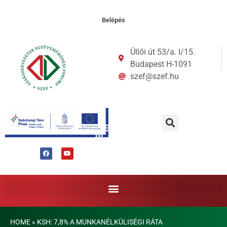
Belépés
Üllői út 53/a. I/15.
Budapest H-1091
szef@szef.hu
HOME
»
KSH: 7,8% A MUNKANÉLKÜLISÉGI RÁTA