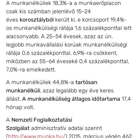
A munkanélküliek 18,3
%-
a a munkaerőpiacon
csak kis számban jelenlévő 15–24
éves
korosztályból
került ki, e korcsoport 19,4
%-
os munkanélküliségi rátája 1,6 százalékponttal lett
alacsonyabb. A 25–54 évesek, azaz az ún.
legjobb munkavállalási korúak munkanélküliségi
rátája 0,6 százalékponttal, 6,9
%-
ra csökkent,
miközben az 55–64 éveseké 0,4 százalékponttal,
7,0
%-
ra emelkedett.
A munkanélküliek 44,8
%-
a
tartósan
munkanélküli
, azaz legalább egy éve keres
állást.
A
munkanélküliség átlagos időtartama
17,4
hónap volt.
A
Nemzeti Foglalkoztatási
Szolgálat
adminisztratív adatai szerint
(
http://www.munka.hu/
) 2015. március végén 462