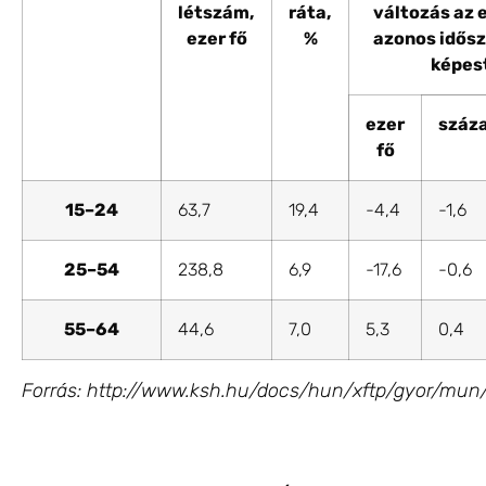
létszám,
ráta,
változás az 
ezer fő
%
azonos idős
képes
ezer
száz
fő
15–24
63,7
19,4
-4,4
-1,6
25–54
238,8
6,9
-17,6
-0,6
55–64
44,6
7,0
5,3
0,4
Forrás: http://www.ksh.hu/docs/hun/xftp/gyor/mu