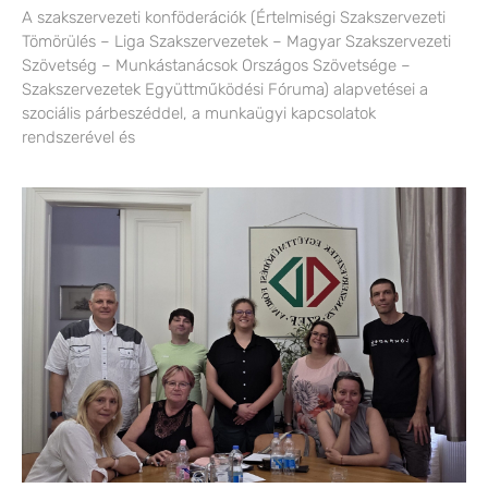
A szakszervezeti konföderációk (Értelmiségi Szakszervezeti
Tömörülés – Liga Szakszervezetek – Magyar Szakszervezeti
Szövetség – Munkástanácsok Országos Szövetsége –
Szakszervezetek Együttműködési Fóruma) alapvetései a
szociális párbeszéddel, a munkaügyi kapcsolatok
rendszerével és