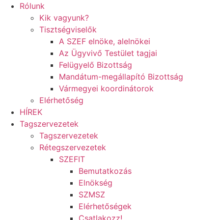
Rólunk
Kik vagyunk?
Tisztségviselők
A SZEF elnöke, alelnökei
Az Ügyvivő Testület tagjai
Felügyelő Bizottság
Mandátum-megállapító Bizottság
Vármegyei koordinátorok
Elérhetőség
HÍREK
Tagszervezetek
Tagszervezetek
Rétegszervezetek
SZEFIT
Bemutatkozás
Elnökség
SZMSZ
Elérhetőségek
Csatlakozz!