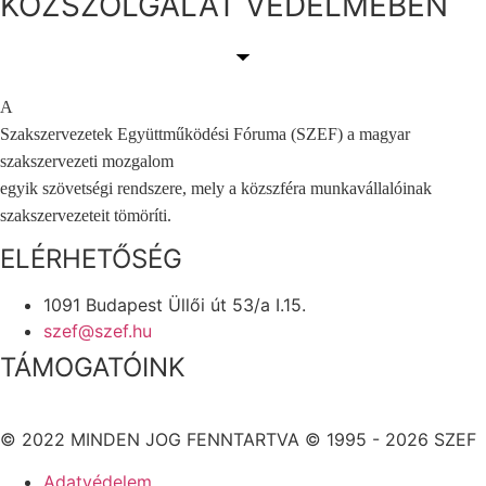
KÖZSZOLGÁLAT VÉDELMÉBEN
A
Szakszervezetek Együttműködési Fóruma (SZEF) a magyar
szakszervezeti mozgalom
egyik szövetségi rendszere, mely a közszféra munkavállalóinak
szakszervezeteit tömöríti.
ELÉRHETŐSÉG
1091 Budapest Üllői út 53/a I.15.
szef@szef.hu
TÁMOGATÓINK
© 2022 MINDEN JOG FENNTARTVA © 1995 - 2026 SZEF
Adatvédelem