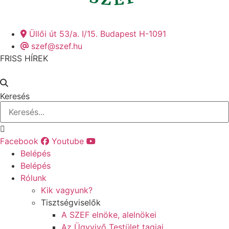
Üllői út 53/a. I/15. Budapest H-1091
szef@szef.hu
FRISS HÍREK
Keresés
Facebook
Youtube
Belépés
Belépés
Rólunk
Kik vagyunk?
Tisztségviselők
A SZEF elnöke, alelnökei
Az Ügyvivő Testület tagjai