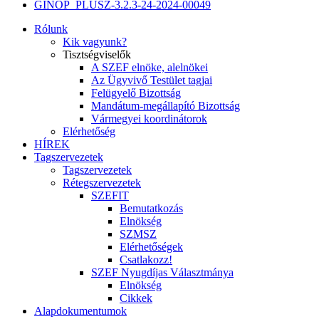
GINOP_PLUSZ-3.2.3-24-2024-00049
Rólunk
Kik vagyunk?
Tisztségviselők
A SZEF elnöke, alelnökei
Az Ügyvivő Testület tagjai
Felügyelő Bizottság
Mandátum-megállapító Bizottság
Vármegyei koordinátorok
Elérhetőség
HÍREK
Tagszervezetek
Tagszervezetek
Rétegszervezetek
SZEFIT
Bemutatkozás
Elnökség
SZMSZ
Elérhetőségek
Csatlakozz!
SZEF Nyugdíjas Választmánya
Elnökség
Cikkek
Alapdokumentumok