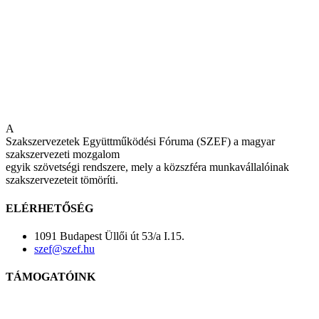
A
Szakszervezetek Együttműködési Fóruma (SZEF) a magyar
szakszervezeti mozgalom
egyik szövetségi rendszere, mely a közszféra munkavállalóinak
szakszervezeteit tömöríti.
ELÉRHETŐSÉG
1091 Budapest Üllői út 53/a I.15.
szef@szef.hu
TÁMOGATÓINK