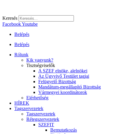
Keresés
Facebook
Youtube
Belépés
Belépés
Rólunk
Kik vagyunk?
Tisztségviselők
A SZEF elnöke, alelnökei
Az Ügyvivő Testület tagjai
Felügyelő Bizottság
Mandátum-megállapító Bizottság
Vármegyei koordinátorok
Elérhetőség
HÍREK
Tagszervezetek
Tagszervezetek
Rétegszervezetek
SZEFIT
Bemutatkozás