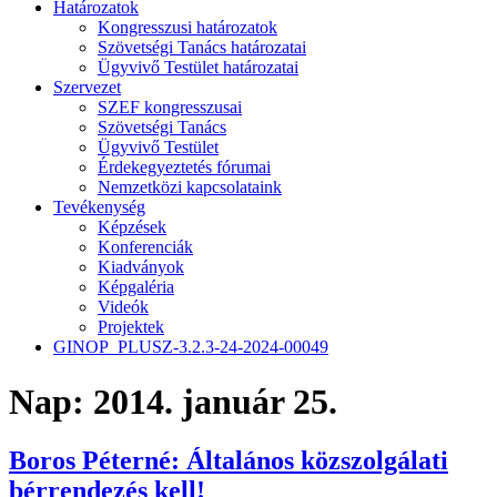
Határozatok
Kongresszusi határozatok
Szövetségi Tanács határozatai
Ügyvivő Testület határozatai
Szervezet
SZEF kongresszusai
Szövetségi Tanács
Ügyvivő Testület
Érdekegyeztetés fórumai
Nemzetközi kapcsolataink
Tevékenység
Képzések
Konferenciák
Kiadványok
Képgaléria
Videók
Projektek
GINOP_PLUSZ-3.2.3-24-2024-00049
Nap:
2014. január 25.
Boros Péterné: Általános közszolgálati
bérrendezés kell!