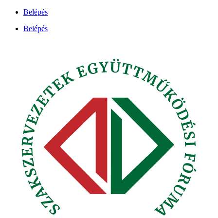
Ugrás
Belépés
a
Belépés
tartalomhoz