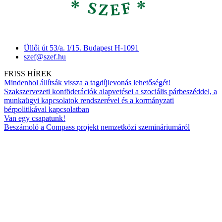
Üllői út 53/a. I/15. Budapest H-1091
szef@szef.hu
FRISS HÍREK
Mindenhol állítsák vissza a tagdíjlevonás lehetőségét!
Szakszervezeti konföderációk alapvetései a szociális párbeszéddel, a
munkaügyi kapcsolatok rendszerével és a kormányzati
bérpolitikával kapcsolatban
Van egy csapatunk!
Beszámoló a Compass projekt nemzetközi szemináriumáról