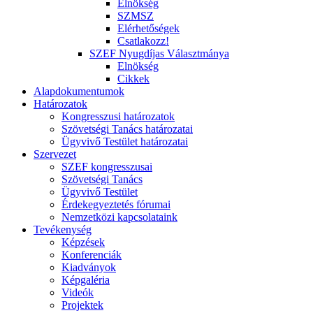
Elnökség
SZMSZ
Elérhetőségek
Csatlakozz!
SZEF Nyugdíjas Választmánya
Elnökség
Cikkek
Alapdokumentumok
Határozatok
Kongresszusi határozatok
Szövetségi Tanács határozatai
Ügyvivő Testület határozatai
Szervezet
SZEF kongresszusai
Szövetségi Tanács
Ügyvivő Testület
Érdekegyeztetés fórumai
Nemzetközi kapcsolataink
Tevékenység
Képzések
Konferenciák
Kiadványok
Képgaléria
Videók
Projektek