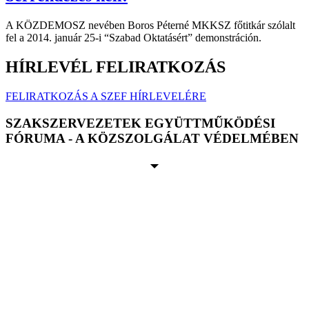
A KÖZDEMOSZ nevében Boros Péterné MKKSZ főtitkár szólalt
fel a 2014. január 25-i “Szabad Oktatásért” demonstráción.
HÍRLEVÉL FELIRATKOZÁS
FELIRATKOZÁS A SZEF HÍRLEVELÉRE
SZAKSZERVEZETEK EGYÜTTMŰKÖDÉSI
FÓRUMA - A KÖZSZOLGÁLAT VÉDELMÉBEN