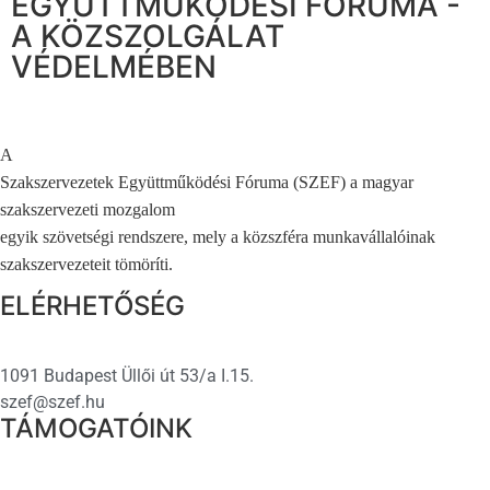
EGYÜTTMŰKÖDÉSI FÓRUMA -
A KÖZSZOLGÁLAT
VÉDELMÉBEN
A
Szakszervezetek Együttműködési Fóruma (SZEF) a magyar
szakszervezeti mozgalom
egyik szövetségi rendszere, mely a közszféra munkavállalóinak
szakszervezeteit tömöríti.
ELÉRHETŐSÉG
1091 Budapest Üllői út 53/a I.15.
szef@szef.hu
TÁMOGATÓINK