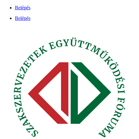
Ugrás
Belépés
a
Belépés
tartalomhoz