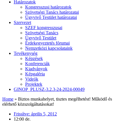
Határozatok
Kongresszusi határozatok
Szövetségi Tanács határozatai
Ügyvivő Testület határozatai
Szervezet
SZEF kongresszusai
Szövetségi Tanács
Ügyvivő Testület
Érdekegyeztetés fórumai
Nemzetközi kapcsolataink
Tevékenység
Képzések
Konferenciák
Kiadványok
Képgaléria
Videók
Projektek
GINOP_PLUSZ-3.2.3-24-2024-00049
Home
»
Biztos munkahelyet, tisztes megélhetést! Működő és
elérhető közszolgáltatásokat!
Frissítve:
április 5, 2012
12:00 de.