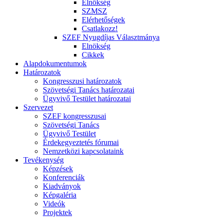
Elnökség
SZMSZ
Elérhetőségek
Csatlakozz!
SZEF Nyugdíjas Választmánya
Elnökség
Cikkek
Alapdokumentumok
Határozatok
Kongresszusi határozatok
Szövetségi Tanács határozatai
Ügyvivő Testület határozatai
Szervezet
SZEF kongresszusai
Szövetségi Tanács
Ügyvivő Testület
Érdekegyeztetés fórumai
Nemzetközi kapcsolataink
Tevékenység
Képzések
Konferenciák
Kiadványok
Képgaléria
Videók
Projektek