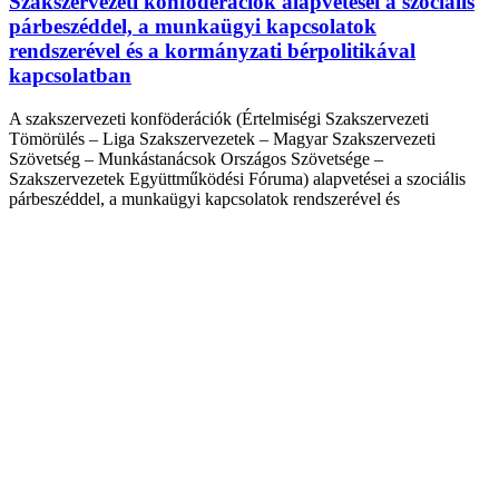
Szakszervezeti konföderációk alapvetései a szociális
párbeszéddel, a munkaügyi kapcsolatok
rendszerével és a kormányzati bérpolitikával
kapcsolatban
A szakszervezeti konföderációk (Értelmiségi Szakszervezeti
Tömörülés – Liga Szakszervezetek – Magyar Szakszervezeti
Szövetség – Munkástanácsok Országos Szövetsége –
Szakszervezetek Együttműködési Fóruma) alapvetései a szociális
párbeszéddel, a munkaügyi kapcsolatok rendszerével és