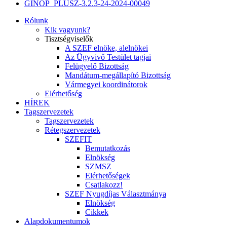
GINOP_PLUSZ-3.2.3-24-2024-00049
Rólunk
Kik vagyunk?
Tisztségviselők
A SZEF elnöke, alelnökei
Az Ügyvivő Testület tagjai
Felügyelő Bizottság
Mandátum-megállapító Bizottság
Vármegyei koordinátorok
Elérhetőség
HÍREK
Tagszervezetek
Tagszervezetek
Rétegszervezetek
SZEFIT
Bemutatkozás
Elnökség
SZMSZ
Elérhetőségek
Csatlakozz!
SZEF Nyugdíjas Választmánya
Elnökség
Cikkek
Alapdokumentumok