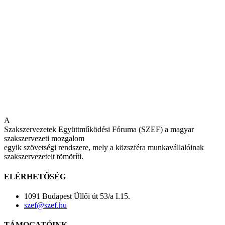
A
Szakszervezetek Együttműködési Fóruma (SZEF) a magyar
szakszervezeti mozgalom
egyik szövetségi rendszere, mely a közszféra munkavállalóinak
szakszervezeteit tömöríti.
ELÉRHETŐSÉG
1091 Budapest Üllői út 53/a I.15.
szef@szef.hu
TÁMOGATÓINK