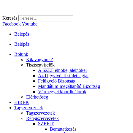
Keresés
Facebook
Youtube
Belépés
Belépés
Rólunk
Kik vagyunk?
Tisztségviselők
A SZEF elnöke, alelnökei
Az Ügyvivő Testület tagjai
Felügyelő Bizottság
Mandátum-megállapító Bizottság
Vármegyei koordinátorok
Elérhetőség
HÍREK
Tagszervezetek
Tagszervezetek
Rétegszervezetek
SZEFIT
Bemutatkozás