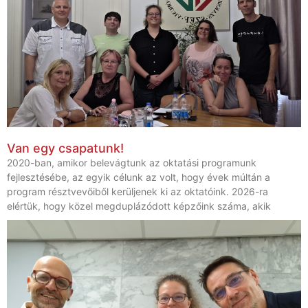
Van egy csapatunk!
2020-ban, amikor belevágtunk az oktatási programunk
fejlesztésébe, az egyik célunk az volt, hogy évek múltán a
program résztvevőiből kerüljenek ki az oktatóink. 2026-ra
elértük, hogy közel megduplázódott képzőink száma, akik