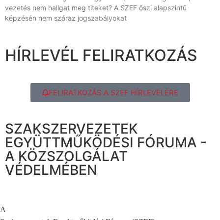
vezetés nem hallgat meg titeket? A SZEF őszi alapszintű
képzésén nem száraz jogszabályokat
HÍRLEVÉL FELIRATKOZÁS
FELIRATKOZÁS A SZEF HÍRLEVELÉRE
SZAKSZERVEZETEK
EGYÜTTMŰKÖDÉSI FÓRUMA -
A KÖZSZOLGÁLAT
VÉDELMÉBEN
A