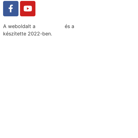
A weboldalt a
MDNGroup
és a
DellART Studio
készítette 2022-ben.