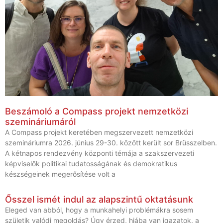
Beszámoló a Compass projekt nemzetközi
szemináriumáról
A Compass projekt keretében megszervezett nemzetközi
szemináriumra 2026. június 29-30. között került sor Brüsszelben.
A kétnapos rendezvény központi témája a szakszervezeti
képviselők politikai tudatosságának és demokratikus
készségeinek megerősítése volt a
Ősszel ismét indul az alapszintű oktatásunk
Eleged van abból, hogy a munkahelyi problémákra sosem
születik valódi megoldás? Úgy érzed, hiába van igazatok, a