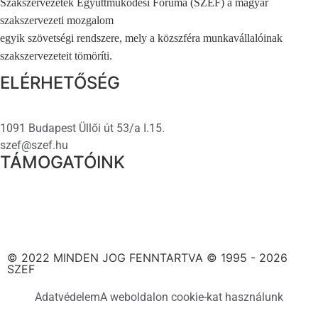
Szakszervezetek Együttműködési Fóruma (SZEF) a magyar
szakszervezeti mozgalom
egyik szövetségi rendszere, mely a közszféra munkavállalóinak
szakszervezeteit tömöríti.
ELÉRHETŐSÉG
1091 Budapest Üllői út 53/a I.15.
szef@szef.hu
TÁMOGATÓINK
© 2022 MINDEN JOG FENNTARTVA © 1995 - 2026
SZEF
Adatvédelem
A weboldalon cookie-kat használunk