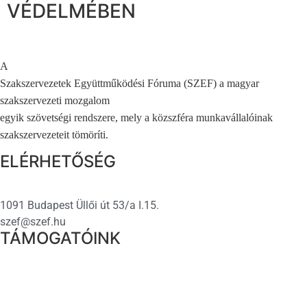
VÉDELMÉBEN
A
Szakszervezetek Együttműködési Fóruma (SZEF) a magyar
szakszervezeti mozgalom
egyik szövetségi rendszere, mely a közszféra munkavállalóinak
szakszervezeteit tömöríti.
ELÉRHETŐSÉG
1091 Budapest Üllői út 53/a I.15.
szef@szef.hu
TÁMOGATÓINK