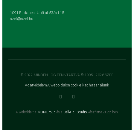
1091 Budapest Üllői út 53/a I.15.
szef@szef.hu
© 2022 MINDEN JOG FENNTARTVA © 1995 - 2026 SZEF
Adatvédelem
A weboldalon cookie-kat használunk
A weboldalt a
MDNGroup
és a
DellART Studio
készítette 2022-ben.