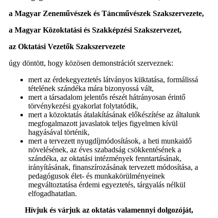
a Magyar Zeneművészek és Táncművészek Szakszervezete,
a Magyar Közoktatási és Szakképzési Szakszervezet,
az Oktatási Vezetők Szakszervezete
úgy döntött, hogy közösen demonstrációt szerveznek:
mert az érdekegyeztetés látványos kiiktatása, formálissá
tételének szándéka mára bizonyossá vált,
mert a társadalom jelentős részét hátrányosan érintő
törvénykezési gyakorlat folytatódik,
mert a közoktatás átalakításának előkészítése az általunk
megfogalmazott javaslatok teljes figyelmen kívül
hagyásával történik,
mert a tervezett nyugdíjmódosítások, a heti munkaidő
növelésének, az éves szabadság csökkentésének a
szándéka, az oktatási intézmények fenntartásának,
irányításának, finanszírozásának tervezett módosítása, a
pedagógusok élet- és munkakörülményeinek
megváltoztatása érdemi egyeztetés, tárgyalás nélkül
elfogadhatatlan.
Hívjuk és várjuk az oktatás valamennyi dolgozóját,