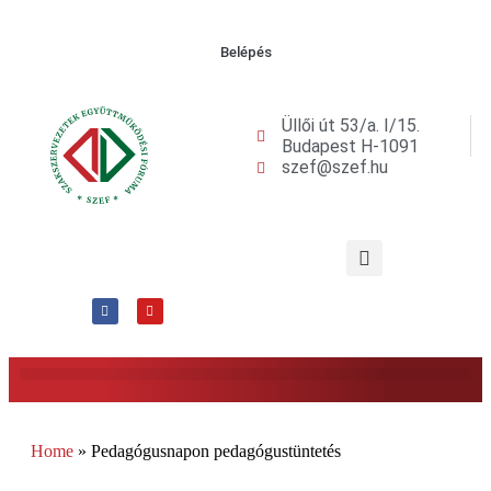
Belépés
Üllői út 53/a. I/15.
Budapest H-1091
szef@szef.hu
Home
»
Pedagógusnapon pedagógustüntetés