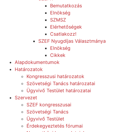
Bemutatkozás
Elnökség
SZMSZ
Elérhetőségek
Csatlakozz!
SZEF Nyugdíjas Választmánya
Elnökség
Cikkek
Alapdokumentumok
Határozatok
Kongresszusi határozatok
Szövetségi Tanács határozatai
Ügyvivő Testület határozatai
Szervezet
SZEF kongresszusai
Szövetségi Tanács
Ügyvivő Testület
Érdekegyeztetés fórumai