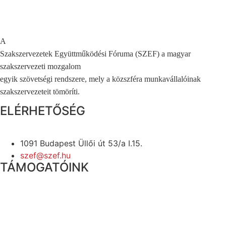
A
Szakszervezetek Együttműködési Fóruma (SZEF) a magyar
szakszervezeti mozgalom
egyik szövetségi rendszere, mely a közszféra munkavállalóinak
szakszervezeteit tömöríti.
ELÉRHETŐSÉG
1091 Budapest Üllői út 53/a I.15.
szef@szef.hu
TÁMOGATÓINK