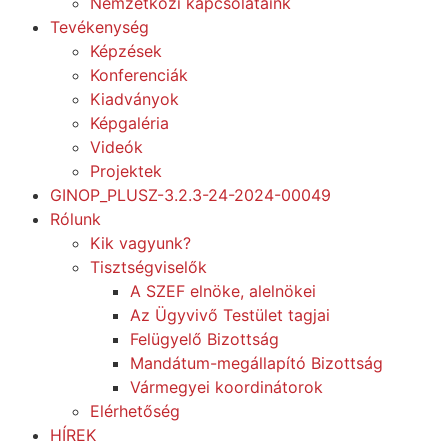
Nemzetközi kapcsolataink
Tevékenység
Képzések
Konferenciák
Kiadványok
Képgaléria
Videók
Projektek
GINOP_PLUSZ-3.2.3-24-2024-00049
Rólunk
Kik vagyunk?
Tisztségviselők
A SZEF elnöke, alelnökei
Az Ügyvivő Testület tagjai
Felügyelő Bizottság
Mandátum-megállapító Bizottság
Vármegyei koordinátorok
Elérhetőség
HÍREK