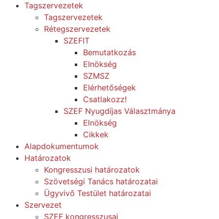
Tagszervezetek
Tagszervezetek
Rétegszervezetek
SZEFIT
Bemutatkozás
Elnökség
SZMSZ
Elérhetőségek
Csatlakozz!
SZEF Nyugdíjas Választmánya
Elnökség
Cikkek
Alapdokumentumok
Határozatok
Kongresszusi határozatok
Szövetségi Tanács határozatai
Ügyvivő Testület határozatai
Szervezet
SZEF kongresszusai