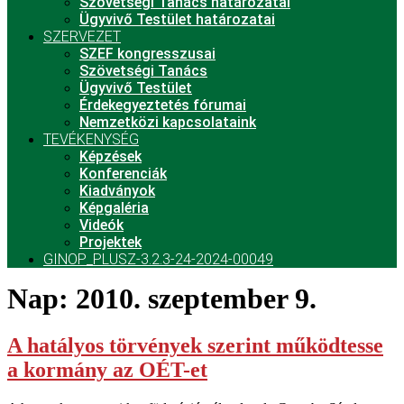
Szövetségi Tanács határozatai
Ügyvivő Testület határozatai
SZERVEZET
SZEF kongresszusai
Szövetségi Tanács
Ügyvivő Testület
Érdekegyeztetés fórumai
Nemzetközi kapcsolataink
TEVÉKENYSÉG
Képzések
Konferenciák
Kiadványok
Képgaléria
Videók
Projektek
GINOP_PLUSZ-3.2.3-24-2024-00049
Nap:
2010. szeptember 9.
A hatályos törvények szerint működtesse
a kormány az OÉT-et