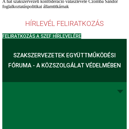
A hat szakszervezeti konföderáció válaszlevele Czomba Sándor
foglalkoztatáspolitikai államtitkárnak
HÍRLEVÉL FELIRATKOZÁS
FELIRATKOZÁS A SZEF HÍRLEVELÉRE
SZAKSZERVEZETEK EGYÜTTMŰKÖDÉSI
FÓRUMA - A KÖZSZOLGÁLAT VÉDELMÉBEN