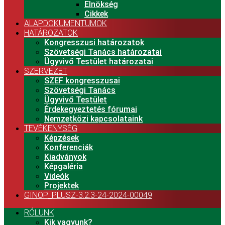
Elnökség
Cikkek
ALAPDOKUMENTUMOK
HATÁROZATOK
Kongresszusi határozatok
Szövetségi Tanács határozatai
Ügyvivő Testület határozatai
SZERVEZET
SZEF kongresszusai
Szövetségi Tanács
Ügyvivő Testület
Érdekegyeztetés fórumai
Nemzetközi kapcsolataink
TEVÉKENYSÉG
Képzések
Konferenciák
Kiadványok
Képgaléria
Videók
Projektek
GINOP_PLUSZ-3.2.3-24-2024-00049
RÓLUNK
Kik vagyunk?