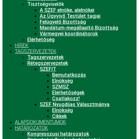
Tisztségviselők
A SZEF elnöke, alelnökei
Az Ügyvivő Testület tagjai
Felügyelő Bizottság
Mandátum-megállapító Bizottság
Vármegyei koordinátorok
Elérhetőség
HÍREK
TAGSZERVEZETEK
Tagszervezetek
Rétegszervezetek
SZEFIT
Bemutatkozás
Elnökség
SZMSZ
Elérhetőségek
Csatlakozz!
SZEF Nyugdíjas Választmánya
Elnökség
Cikkek
ALAPDOKUMENTUMOK
HATÁROZATOK
Kongresszusi határozatok