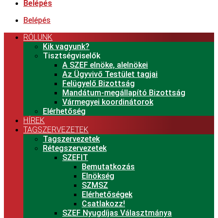
Belépés
Belépés
RÓLUNK
Kik vagyunk?
Tisztségviselők
A SZEF elnöke, alelnökei
Az Ügyvivő Testület tagjai
Felügyelő Bizottság
Mandátum-megállapító Bizottság
Vármegyei koordinátorok
Elérhetőség
HÍREK
TAGSZERVEZETEK
Tagszervezetek
Rétegszervezetek
SZEFIT
Bemutatkozás
Elnökség
SZMSZ
Elérhetőségek
Csatlakozz!
SZEF Nyugdíjas Választmánya