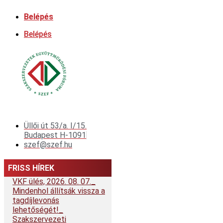
Ugrás
Belépés
a
tartalomhoz
Belépés
Üllői út 53/a. I/15.
Budapest H-1091
szef@szef.hu
FRISS HÍREK
VKF ülés, 2026. 08. 07.
Mindenhol állítsák vissza a
tagdíjlevonás
lehetőségét!
Szakszervezeti