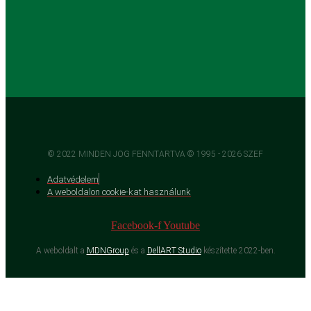
© 2022 MINDEN JOG FENNTARTVA © 1995 - 2026 SZEF
Adatvédelem
A weboldalon cookie-kat használunk
Facebook-f
Youtube
A weboldalt a
MDNGroup
és a
DellART Studio
készítette 2022-ben.