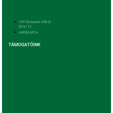
1091 Budapest Üllői út
53/a I.15.
szef@szef.hu
TÁMOGATÓINK