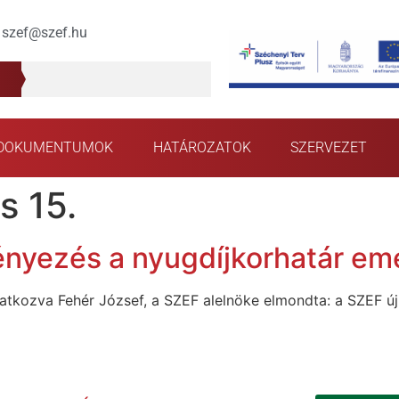
szef@szef.hu
DOKUMENTUMOK
HATÁROZATOK
SZERVEZET
s 15.
yezés a nyugdíjkorhatár eme
atkozva Fehér József, a SZEF alelnöke elmondta: a SZEF új