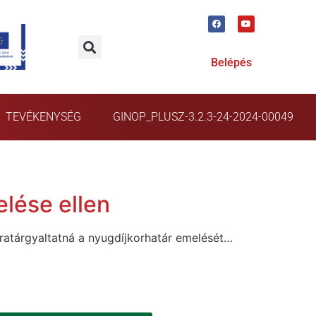
Belépés
TEVÉKENYSÉG
GINOP_PLUSZ-3.2.3-24-2024-00049
lése ellen
ratárgyaltatná a nyugdíjkorhatár emelését…