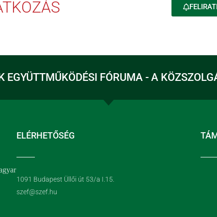
RATKOZÁS
FELIRAT
K EGYÜTTMŰKÖDÉSI FÓRUMA - A KÖZSZOLG
ELÉRHETŐSÉG
TÁ
agyar
1091 Budapest Üllői út 53/a I.15.
szef@szef.hu