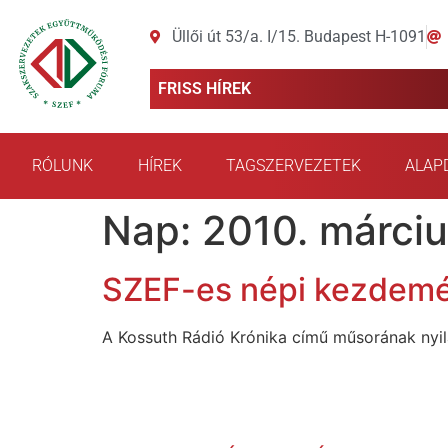
Üllői út 53/a. I/15. Budapest H-1091
FRISS HÍREK
RÓLUNK
HÍREK
TAGSZERVEZETEK
ALAP
Nap:
2010. márciu
SZEF-es népi kezdemén
A Kossuth Rádió Krónika című műsorának nyil