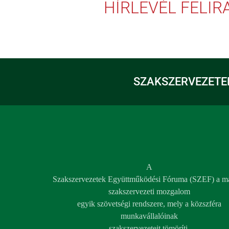
HÍRLEVÉL FELI
SZAKSZERVEZETE
A
Szakszervezetek Együttműködési Fóruma (SZEF) a m
szakszervezeti mozgalom
egyik szövetségi rendszere, mely a közszféra
munkavállalóinak
szakszervezeteit tömöríti.