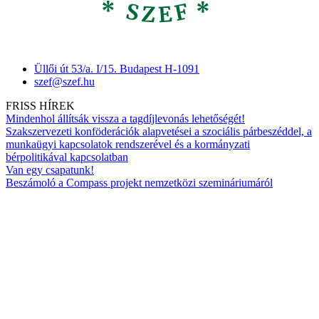
Üllői út 53/a. I/15. Budapest H-1091
szef@szef.hu
FRISS HÍREK
Mindenhol állítsák vissza a tagdíjlevonás lehetőségét!
Szakszervezeti konföderációk alapvetései a szociális párbeszéddel, a
munkaügyi kapcsolatok rendszerével és a kormányzati
bérpolitikával kapcsolatban
Van egy csapatunk!
Beszámoló a Compass projekt nemzetközi szemináriumáról