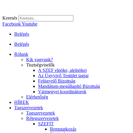
Keresés
Facebook
Youtube
Belépés
Belépés
Rólunk
Kik vagyunk?
Tisztségviselők
A SZEF elnöke, alelnökei
Az Ügyvivő Testület tagjai
Felügyelő Bizottság
Mandátum-megállapító Bizottság
Vármegyei koordinátorok
Elérhetőség
HÍREK
Tagszervezetek
Tagszervezetek
Rétegszervezetek
SZEFIT
Bemutatkozás