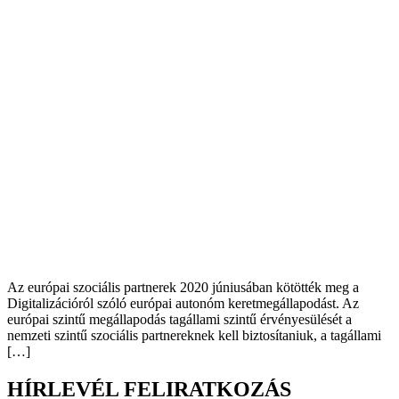
Az európai szociális partnerek 2020 júniusában kötötték meg a
Digitalizációról szóló európai autonóm keretmegállapodást. Az
európai szintű megállapodás tagállami szintű érvényesülését a
nemzeti szintű szociális partnereknek kell biztosítaniuk, a tagállami
[…]
HÍRLEVÉL FELIRATKOZÁS