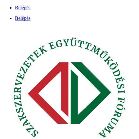
Ugrás
Belépés
a
Belépés
tartalomhoz