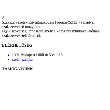
A
Szakszervezetek Együttműködési Fóruma (SZEF) a magyar
szakszervezeti mozgalom
egyik szövetségi rendszere, mely a közszféra munkavállalóinak
szakszervezeteit tömöríti.
ELÉRHETŐSÉG
1091 Budapest Üllői út 53/a I.15.
szef@szef.hu
TÁMOGATÓINK