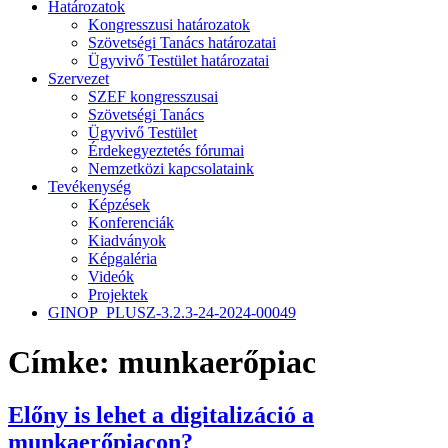
Határozatok
Kongresszusi határozatok
Szövetségi Tanács határozatai
Ügyvivő Testület határozatai
Szervezet
SZEF kongresszusai
Szövetségi Tanács
Ügyvivő Testület
Érdekegyeztetés fórumai
Nemzetközi kapcsolataink
Tevékenység
Képzések
Konferenciák
Kiadványok
Képgaléria
Videók
Projektek
GINOP_PLUSZ-3.2.3-24-2024-00049
Címke:
munkaerőpiac
Előny is lehet a digitalizáció a
munkaerőpiacon?