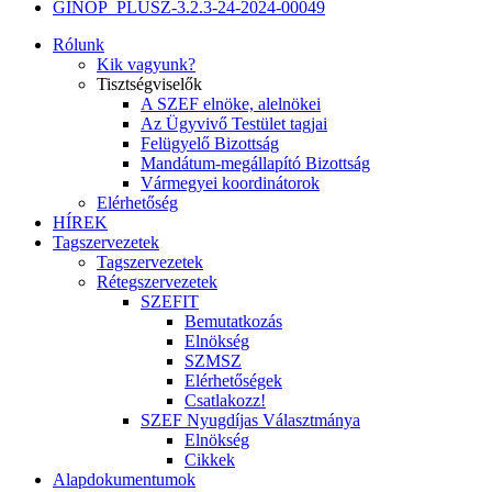
GINOP_PLUSZ-3.2.3-24-2024-00049
Rólunk
Kik vagyunk?
Tisztségviselők
A SZEF elnöke, alelnökei
Az Ügyvivő Testület tagjai
Felügyelő Bizottság
Mandátum-megállapító Bizottság
Vármegyei koordinátorok
Elérhetőség
HÍREK
Tagszervezetek
Tagszervezetek
Rétegszervezetek
SZEFIT
Bemutatkozás
Elnökség
SZMSZ
Elérhetőségek
Csatlakozz!
SZEF Nyugdíjas Választmánya
Elnökség
Cikkek
Alapdokumentumok