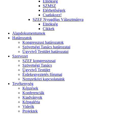
Elnökség
SZMSZ
Elérhetőségek
Csatlakozz!
SZEF Nyugdíjas Választmánya
Elnökség
Cikkek
Alapdokumentumok
Határozatok
Kongresszusi határozatok
Szövetségi Tanács határozatai
Ügyvivő Testület határozatai
Szervezet
SZEF kongresszusai
Szövetségi Tanács
Ügyvivő Testület
Érdekegyeztetés fórumai
Nemzetközi kapcsolataink
Tevékenység
Képzések
Konferenciák
Kiadványok
Képgaléria
Videók
Projektek