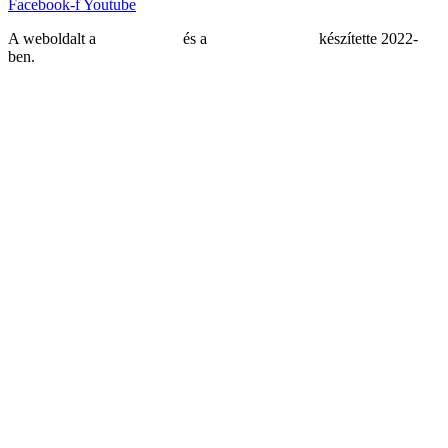
Facebook-f
Youtube
A weboldalt a
MDNGroup
és a
DellART Studio
készítette 2022-
ben.