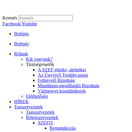
Keresés
Facebook
Youtube
Belépés
Belépés
Rólunk
Kik vagyunk?
Tisztségviselők
A SZEF elnöke, alelnökei
Az Ügyvivő Testület tagjai
Felügyelő Bizottság
Mandátum-megállapító Bizottság
Vármegyei koordinátorok
Elérhetőség
HÍREK
Tagszervezetek
Tagszervezetek
Rétegszervezetek
SZEFIT
Bemutatkozás