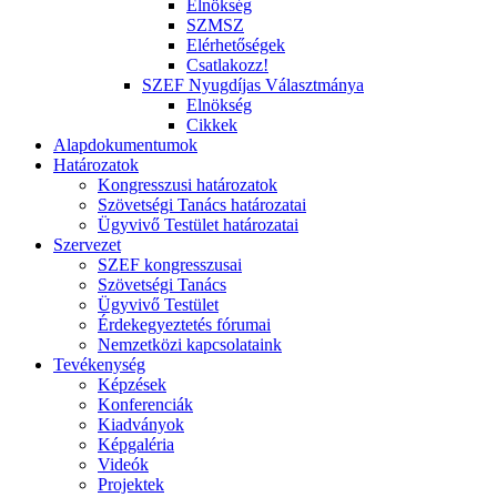
Elnökség
SZMSZ
Elérhetőségek
Csatlakozz!
SZEF Nyugdíjas Választmánya
Elnökség
Cikkek
Alapdokumentumok
Határozatok
Kongresszusi határozatok
Szövetségi Tanács határozatai
Ügyvivő Testület határozatai
Szervezet
SZEF kongresszusai
Szövetségi Tanács
Ügyvivő Testület
Érdekegyeztetés fórumai
Nemzetközi kapcsolataink
Tevékenység
Képzések
Konferenciák
Kiadványok
Képgaléria
Videók
Projektek