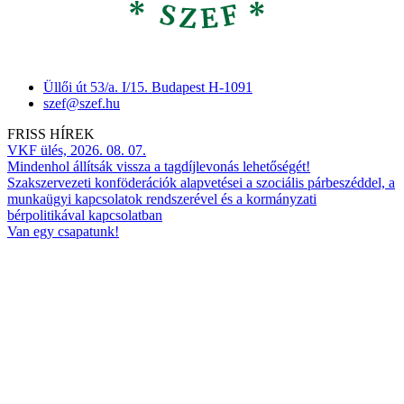
Üllői út 53/a. I/15. Budapest H-1091
szef@szef.hu
FRISS HÍREK
VKF ülés, 2026. 08. 07.
Mindenhol állítsák vissza a tagdíjlevonás lehetőségét!
Szakszervezeti konföderációk alapvetései a szociális párbeszéddel, a
munkaügyi kapcsolatok rendszerével és a kormányzati
bérpolitikával kapcsolatban
Van egy csapatunk!