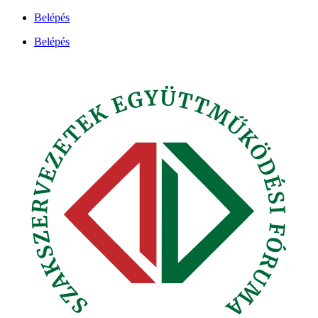
Ugrás
Belépés
a
Belépés
tartalomhoz