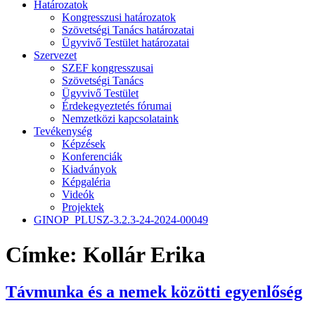
Határozatok
Kongresszusi határozatok
Szövetségi Tanács határozatai
Ügyvivő Testület határozatai
Szervezet
SZEF kongresszusai
Szövetségi Tanács
Ügyvivő Testület
Érdekegyeztetés fórumai
Nemzetközi kapcsolataink
Tevékenység
Képzések
Konferenciák
Kiadványok
Képgaléria
Videók
Projektek
GINOP_PLUSZ-3.2.3-24-2024-00049
Címke:
Kollár Erika
Távmunka és a nemek közötti egyenlőség