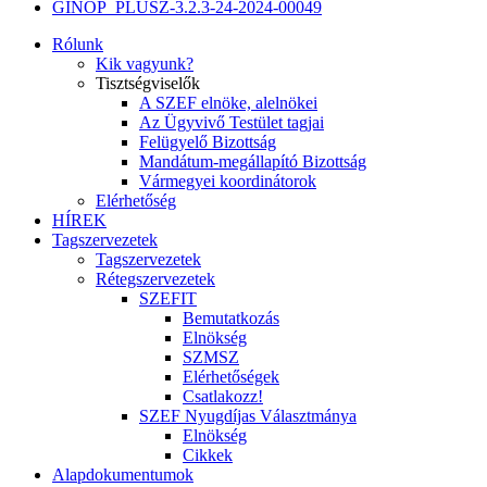
GINOP_PLUSZ-3.2.3-24-2024-00049
Rólunk
Kik vagyunk?
Tisztségviselők
A SZEF elnöke, alelnökei
Az Ügyvivő Testület tagjai
Felügyelő Bizottság
Mandátum-megállapító Bizottság
Vármegyei koordinátorok
Elérhetőség
HÍREK
Tagszervezetek
Tagszervezetek
Rétegszervezetek
SZEFIT
Bemutatkozás
Elnökség
SZMSZ
Elérhetőségek
Csatlakozz!
SZEF Nyugdíjas Választmánya
Elnökség
Cikkek
Alapdokumentumok