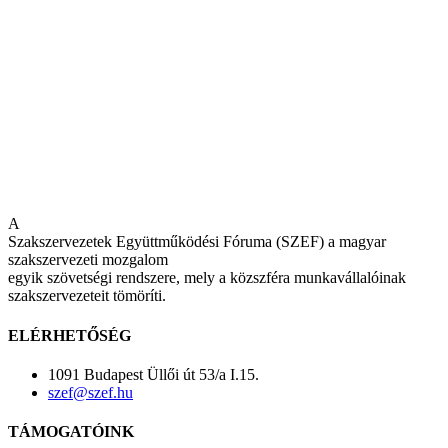
A
Szakszervezetek Együttműködési Fóruma (SZEF) a magyar
szakszervezeti mozgalom
egyik szövetségi rendszere, mely a közszféra munkavállalóinak
szakszervezeteit tömöríti.
ELÉRHETŐSÉG
1091 Budapest Üllői út 53/a I.15.
szef@szef.hu
TÁMOGATÓINK