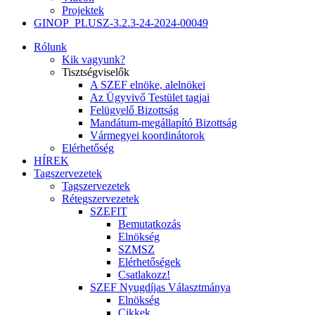
Projektek
GINOP_PLUSZ-3.2.3-24-2024-00049
Rólunk
Kik vagyunk?
Tisztségviselők
A SZEF elnöke, alelnökei
Az Ügyvivő Testület tagjai
Felügyelő Bizottság
Mandátum-megállapító Bizottság
Vármegyei koordinátorok
Elérhetőség
HÍREK
Tagszervezetek
Tagszervezetek
Rétegszervezetek
SZEFIT
Bemutatkozás
Elnökség
SZMSZ
Elérhetőségek
Csatlakozz!
SZEF Nyugdíjas Választmánya
Elnökség
Cikkek