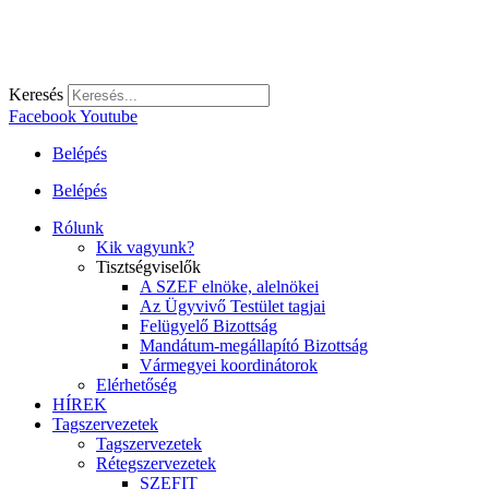
Keresés
Facebook
Youtube
Belépés
Belépés
Rólunk
Kik vagyunk?
Tisztségviselők
A SZEF elnöke, alelnökei
Az Ügyvivő Testület tagjai
Felügyelő Bizottság
Mandátum-megállapító Bizottság
Vármegyei koordinátorok
Elérhetőség
HÍREK
Tagszervezetek
Tagszervezetek
Rétegszervezetek
SZEFIT