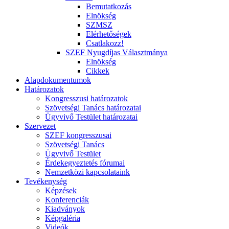
Bemutatkozás
Elnökség
SZMSZ
Elérhetőségek
Csatlakozz!
SZEF Nyugdíjas Választmánya
Elnökség
Cikkek
Alapdokumentumok
Határozatok
Kongresszusi határozatok
Szövetségi Tanács határozatai
Ügyvivő Testület határozatai
Szervezet
SZEF kongresszusai
Szövetségi Tanács
Ügyvivő Testület
Érdekegyeztetés fórumai
Nemzetközi kapcsolataink
Tevékenység
Képzések
Konferenciák
Kiadványok
Képgaléria
Videók