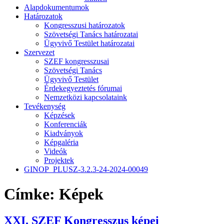
Alapdokumentumok
Határozatok
Kongresszusi határozatok
Szövetségi Tanács határozatai
Ügyvivő Testület határozatai
Szervezet
SZEF kongresszusai
Szövetségi Tanács
Ügyvivő Testület
Érdekegyeztetés fórumai
Nemzetközi kapcsolataink
Tevékenység
Képzések
Konferenciák
Kiadványok
Képgaléria
Videók
Projektek
GINOP_PLUSZ-3.2.3-24-2024-00049
Címke:
Képek
XXI. SZEF Kongresszus képei