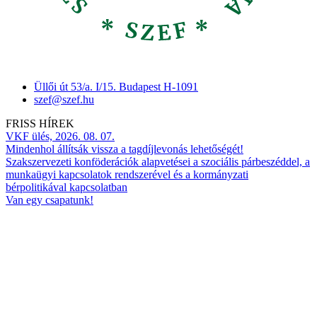
Üllői út 53/a. I/15. Budapest H-1091
szef@szef.hu
FRISS HÍREK
VKF ülés, 2026. 08. 07.
Mindenhol állítsák vissza a tagdíjlevonás lehetőségét!
Szakszervezeti konföderációk alapvetései a szociális párbeszéddel, a
munkaügyi kapcsolatok rendszerével és a kormányzati
bérpolitikával kapcsolatban
Van egy csapatunk!