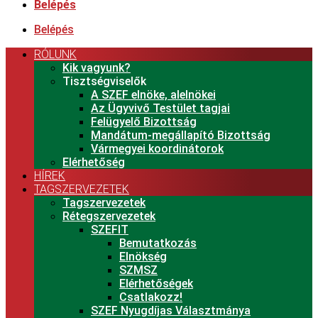
Belépés
Belépés
RÓLUNK
Kik vagyunk?
Tisztségviselők
A SZEF elnöke, alelnökei
Az Ügyvivő Testület tagjai
Felügyelő Bizottság
Mandátum-megállapító Bizottság
Vármegyei koordinátorok
Elérhetőség
HÍREK
TAGSZERVEZETEK
Tagszervezetek
Rétegszervezetek
SZEFIT
Bemutatkozás
Elnökség
SZMSZ
Elérhetőségek
Csatlakozz!
SZEF Nyugdíjas Választmánya