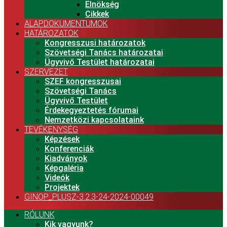
Elnökség
Cikkek
ALAPDOKUMENTUMOK
HATÁROZATOK
Kongresszusi határozatok
Szövetségi Tanács határozatai
Ügyvivő Testület határozatai
SZERVEZET
SZEF kongresszusai
Szövetségi Tanács
Ügyvivő Testület
Érdekegyeztetés fórumai
Nemzetközi kapcsolataink
TEVÉKENYSÉG
Képzések
Konferenciák
Kiadványok
Képgaléria
Videók
Projektek
GINOP_PLUSZ-3.2.3-24-2024-00049
RÓLUNK
Kik vagyunk?