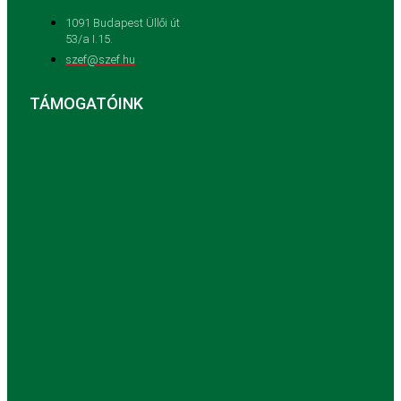
1091 Budapest Üllői út
53/a I.15.
szef@szef.hu
TÁMOGATÓINK