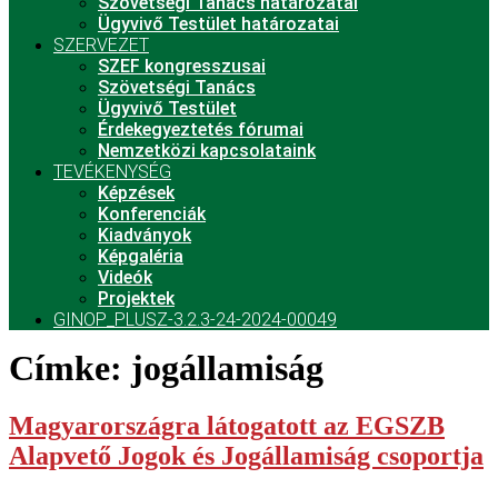
Szövetségi Tanács határozatai
Ügyvivő Testület határozatai
SZERVEZET
SZEF kongresszusai
Szövetségi Tanács
Ügyvivő Testület
Érdekegyeztetés fórumai
Nemzetközi kapcsolataink
TEVÉKENYSÉG
Képzések
Konferenciák
Kiadványok
Képgaléria
Videók
Projektek
GINOP_PLUSZ-3.2.3-24-2024-00049
Címke:
jogállamiság
Magyarországra látogatott az EGSZB
Alapvető Jogok és Jogállamiság csoportja