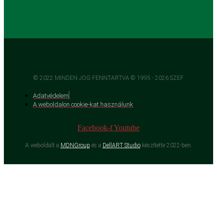
© 2022 MINDEN JOG FENNTARTVA © 1995 - 2026 SZEF
Adatvédelem
A weboldalon cookie-kat használunk
Facebook-f
Youtube
A weboldalt a
MDNGroup
és a
DellART Studio
készítette 2022-ben.