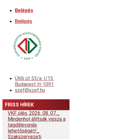
Ugrás
Belépés
a
tartalomhoz
Belépés
Üllői út 53/a. I/15.
Budapest H-1091
szef@szef.hu
FRISS HÍREK
VKF ülés, 2026. 08. 07.
Mindenhol állítsák vissza a
tagdíjlevonás
lehetőségét!
Szakszervezeti