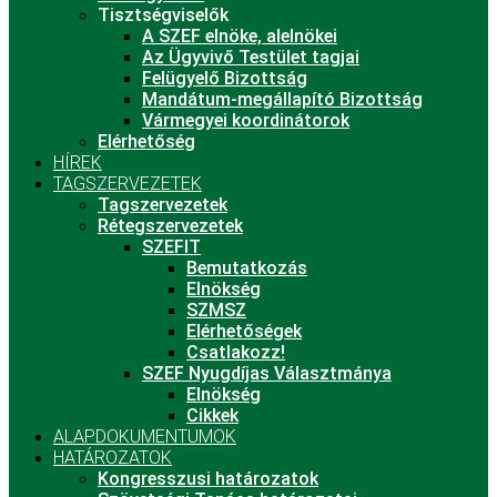
Tisztségviselők
A SZEF elnöke, alelnökei
Az Ügyvivő Testület tagjai
Felügyelő Bizottság
Mandátum-megállapító Bizottság
Vármegyei koordinátorok
Elérhetőség
HÍREK
TAGSZERVEZETEK
Tagszervezetek
Rétegszervezetek
SZEFIT
Bemutatkozás
Elnökség
SZMSZ
Elérhetőségek
Csatlakozz!
SZEF Nyugdíjas Választmánya
Elnökség
Cikkek
ALAPDOKUMENTUMOK
HATÁROZATOK
Kongresszusi határozatok