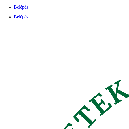
Ugrás
Belépés
a
Belépés
tartalomhoz