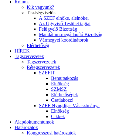
Rólunk
Kik vagyunk?
Tisztségviselők
A SZEF elnöke, alelnökei
Az Ügyvivő Testület tagjai
Felügyelő Bizottság
Mandátum-megállapító Bizottság
Vármegyei koordinátorok
Elérhetőség
HÍREK
Tagszervezetek
Tagszervezetek
Rétegszervezetek
SZEFIT
Bemutatkozás
Elnökség
SZMSZ
Elérhetőségek
Csatlakozz!
SZEF Nyugdíjas Választmánya
Elnökség
Cikkek
Alapdokumentumok
Határozatok
Kongresszusi határozatok