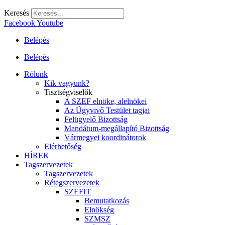
Keresés
Facebook
Youtube
Belépés
Belépés
Rólunk
Kik vagyunk?
Tisztségviselők
A SZEF elnöke, alelnökei
Az Ügyvivő Testület tagjai
Felügyelő Bizottság
Mandátum-megállapító Bizottság
Vármegyei koordinátorok
Elérhetőség
HÍREK
Tagszervezetek
Tagszervezetek
Rétegszervezetek
SZEFIT
Bemutatkozás
Elnökség
SZMSZ