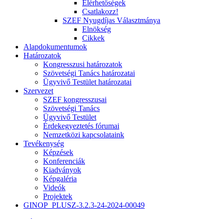
Elérhetőségek
Csatlakozz!
SZEF Nyugdíjas Választmánya
Elnökség
Cikkek
Alapdokumentumok
Határozatok
Kongresszusi határozatok
Szövetségi Tanács határozatai
Ügyvivő Testület határozatai
Szervezet
SZEF kongresszusai
Szövetségi Tanács
Ügyvivő Testület
Érdekegyeztetés fórumai
Nemzetközi kapcsolataink
Tevékenység
Képzések
Konferenciák
Kiadványok
Képgaléria
Videók
Projektek
GINOP_PLUSZ-3.2.3-24-2024-00049