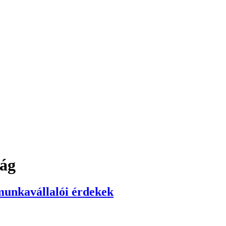
ság
munkavállalói érdekek