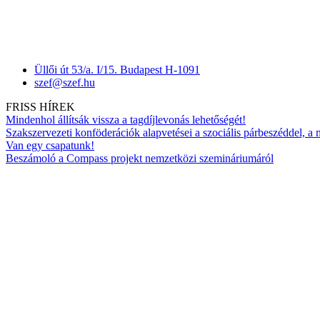
Üllői út 53/a. I/15. Budapest H-1091
szef@szef.hu
FRISS HÍREK
Mindenhol állítsák vissza a tagdíjlevonás lehetőségét!
Szakszervezeti konföderációk alapvetései a szociális párbeszéddel, a
Van egy csapatunk!
Beszámoló a Compass projekt nemzetközi szemináriumáról