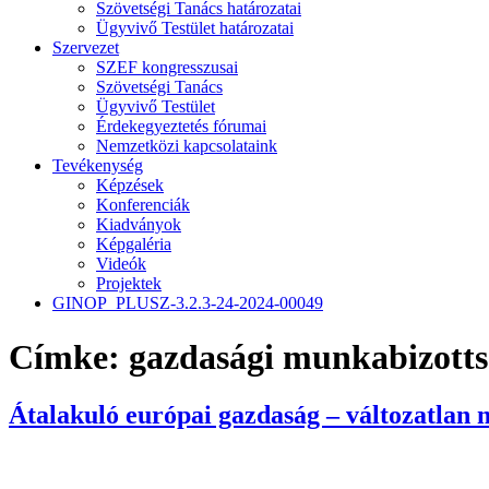
Szövetségi Tanács határozatai
Ügyvivő Testület határozatai
Szervezet
SZEF kongresszusai
Szövetségi Tanács
Ügyvivő Testület
Érdekegyeztetés fórumai
Nemzetközi kapcsolataink
Tevékenység
Képzések
Konferenciák
Kiadványok
Képgaléria
Videók
Projektek
GINOP_PLUSZ-3.2.3-24-2024-00049
Címke:
gazdasági munkabizott
Átalakuló európai gazdaság – változatlan 