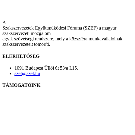
A
Szakszervezetek Együttműködési Fóruma (SZEF) a magyar
szakszervezeti mozgalom
egyik szövetségi rendszere, mely a közszféra munkavállalóinak
szakszervezeteit tömöríti.
ELÉRHETŐSÉG
1091 Budapest Üllői út 53/a I.15.
szef@szef.hu
TÁMOGATÓINK