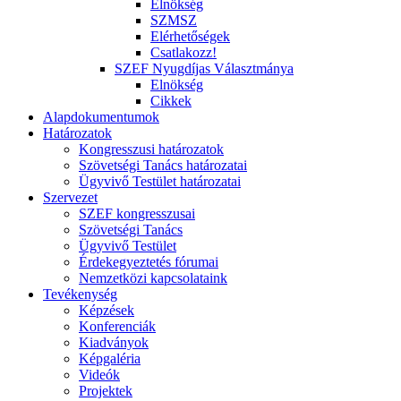
Elnökség
SZMSZ
Elérhetőségek
Csatlakozz!
SZEF Nyugdíjas Választmánya
Elnökség
Cikkek
Alapdokumentumok
Határozatok
Kongresszusi határozatok
Szövetségi Tanács határozatai
Ügyvivő Testület határozatai
Szervezet
SZEF kongresszusai
Szövetségi Tanács
Ügyvivő Testület
Érdekegyeztetés fórumai
Nemzetközi kapcsolataink
Tevékenység
Képzések
Konferenciák
Kiadványok
Képgaléria
Videók
Projektek