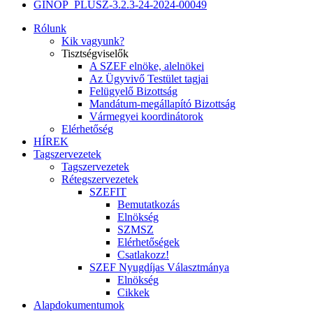
GINOP_PLUSZ-3.2.3-24-2024-00049
Rólunk
Kik vagyunk?
Tisztségviselők
A SZEF elnöke, alelnökei
Az Ügyvivő Testület tagjai
Felügyelő Bizottság
Mandátum-megállapító Bizottság
Vármegyei koordinátorok
Elérhetőség
HÍREK
Tagszervezetek
Tagszervezetek
Rétegszervezetek
SZEFIT
Bemutatkozás
Elnökség
SZMSZ
Elérhetőségek
Csatlakozz!
SZEF Nyugdíjas Választmánya
Elnökség
Cikkek
Alapdokumentumok