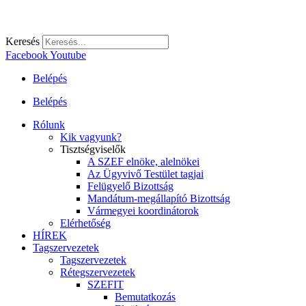
Keresés
Facebook
Youtube
Belépés
Belépés
Rólunk
Kik vagyunk?
Tisztségviselők
A SZEF elnöke, alelnökei
Az Ügyvivő Testület tagjai
Felügyelő Bizottság
Mandátum-megállapító Bizottság
Vármegyei koordinátorok
Elérhetőség
HÍREK
Tagszervezetek
Tagszervezetek
Rétegszervezetek
SZEFIT
Bemutatkozás