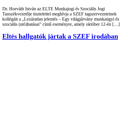
Dr. Horváth István az ELTE Munkajogi és Szociális Jogi
Tanszékvezetője tisztelettel meghívja a SZEF tagszervezeteinek
kollégáit a „Lezáratlan jelentés – Egy világjárvány munkaügyi és
szociális (utó)hatásai” című eseményre, amely október 12-én […]
Eltés hallgatók jártak a SZEF irodában