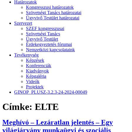
Határozatok
Kongresszusi határozatok
Szövetségi Tanács határozatai
Ügyvivő Testület határozatai
Szervezet
SZEF kongresszusai
Szövetségi Tanács
Ügyvivő Testület
Érdekegyeztetés fórumai
Nemzetközi kapcsolataink
Tevékenység
Képzések
Konferenciák
Kiadványok
Képgaléria
Videók
Projektek
GINOP_PLUSZ-3.2.3-24-2024-00049
Címke:
ELTE
Meghívó – Lezáratlan jelentés – Egy
világjárvány munkaügyi és szociális