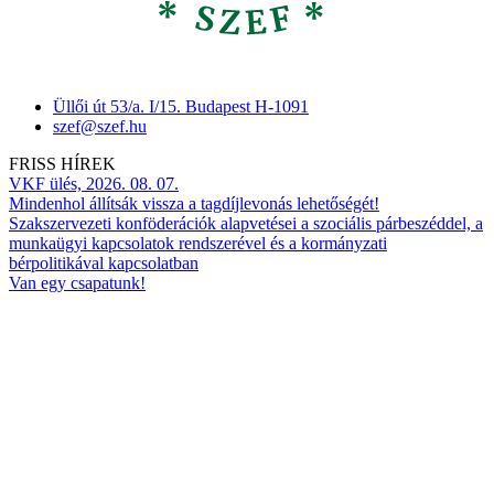
Üllői út 53/a. I/15. Budapest H-1091
szef@szef.hu
FRISS HÍREK
VKF ülés, 2026. 08. 07.
Mindenhol állítsák vissza a tagdíjlevonás lehetőségét!
Szakszervezeti konföderációk alapvetései a szociális párbeszéddel, a
munkaügyi kapcsolatok rendszerével és a kormányzati
bérpolitikával kapcsolatban
Van egy csapatunk!