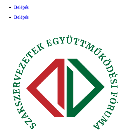
Ugrás
Belépés
a
Belépés
tartalomhoz