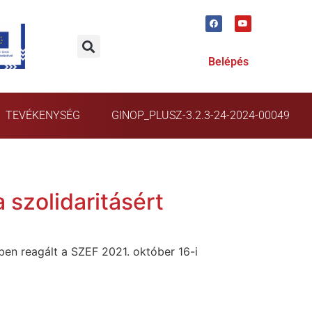
Belépés
TEVÉKENYSÉG
GINOP_PLUSZ-3.2.3-24-2024-00049
 szolidaritásért
ben reagált a SZEF 2021. október 16-i