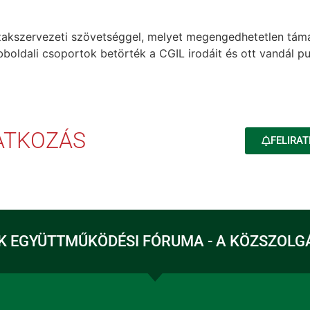
 szakszervezeti szövetséggel, melyet megengedhetetlen tám
boldali csoportok betörték a CGIL irodáit és ott vandál pu
RATKOZÁS
FELIRAT
K EGYÜTTMŰKÖDÉSI FÓRUMA - A KÖZSZOLG