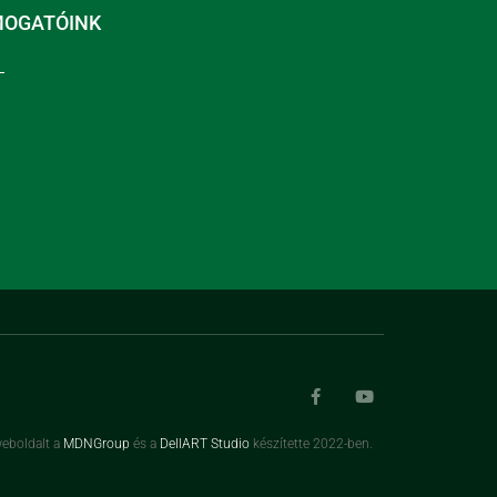
MOGATÓINK
eboldalt a
MDNGroup
és a
DellART Studio
készítette 2022-ben.