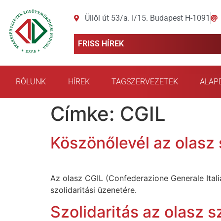
Üllői út 53/a. I/15. Budapest H-1091
FRISS HÍREK
RÓLUNK
HÍREK
TAGSZERVEZETEK
ALAP
Címke:
CGIL
Köszönőlevél az olasz 
Az olasz CGIL (Confederazione Generale Ital
szolidaritási üzenetére.
Szolidaritás az olasz 