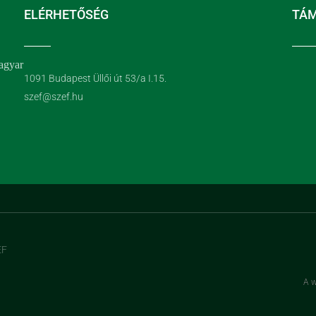
ELÉRHETŐSÉG
TÁ
agyar
1091 Budapest Üllői út 53/a I.15.
szef@szef.hu
EF
A w