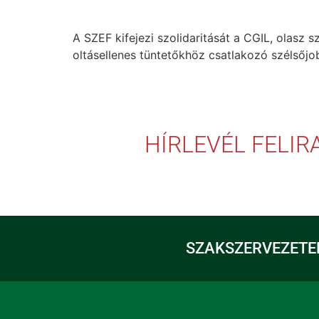
A SZEF kifejezi szolidaritását a CGIL, olasz
oltásellenes tüntetőkhöz csatlakozó szélsőjob
HÍRLEVÉL FELI
SZAKSZERVEZETE