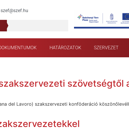
szef@szef.hu
DOKUMENTUMOK
HATÁROZATOK
SZERVEZET
szakszervezeti szövetségtől a
iana del Lavoro) szakszervezeti konföderáció köszönőlevél
szakszervezetekkel