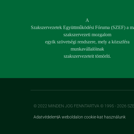
A
Szakszervezetek Együttműködési Fóruma (SZEF) a m
szakszervezeti mozgalom
egyik szövetségi rendszere, mely a közszféra
munkavállalóinak
szakszervezeteit tömöríti.
© 2022 MINDEN JOG FENNTARTVA © 1995 - 2026 SZ
Adatvédelem
A weboldalon cookie-kat használunk