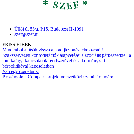
Üllői út 53/a. I/15. Budapest H-1091
szef@szef.hu
FRISS HÍREK
Mindenhol állítsák vissza a tagdíjlevonás lehetőségét!
Szakszervezeti konföderációk alapvetései a szociális párbeszéddel, a
munkaügyi kapcsolatok rendszerével és a kormányzati
bérpolitikával kapcsolatban
Van egy csapatunk!
Beszámoló a Compass projekt nemzetközi szemináriumáról