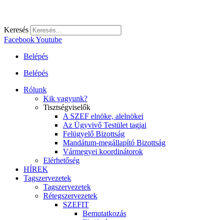
Keresés
Facebook
Youtube
Belépés
Belépés
Rólunk
Kik vagyunk?
Tisztségviselők
A SZEF elnöke, alelnökei
Az Ügyvivő Testület tagjai
Felügyelő Bizottság
Mandátum-megállapító Bizottság
Vármegyei koordinátorok
Elérhetőség
HÍREK
Tagszervezetek
Tagszervezetek
Rétegszervezetek
SZEFIT
Bemutatkozás