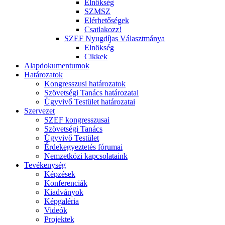
Elnökség
SZMSZ
Elérhetőségek
Csatlakozz!
SZEF Nyugdíjas Választmánya
Elnökség
Cikkek
Alapdokumentumok
Határozatok
Kongresszusi határozatok
Szövetségi Tanács határozatai
Ügyvivő Testület határozatai
Szervezet
SZEF kongresszusai
Szövetségi Tanács
Ügyvivő Testület
Érdekegyeztetés fórumai
Nemzetközi kapcsolataink
Tevékenység
Képzések
Konferenciák
Kiadványok
Képgaléria
Videók
Projektek