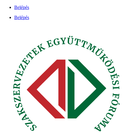
Ugrás
Belépés
a
Belépés
tartalomhoz