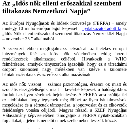
Az „Idős nők elleni erőszakkal szembeni
tiltakozás Nemzetkozi Napja”
Az Európai Nyugdíjasok és Idősek Szövetsége (FERPA) – amely
mintegy 10 millió európai tagot képvisel –
nyilatkozatot adott ki
az
„Idős Nők elleni erőszakkal szembeni tiltakozás Nemzetközi Napja
– november 25.” alkalmából.
A szervezet ebben megfogalmazza elvárásait az illetékes európai
intézmények felé az idős nők védelmében eddig hozott
rendelkezések alkalmazása céljából. Hivatkozik a WHO
felméréseire, amelyek tényszerűen igazolják, hogy ez a társadalmi
csoport különösen nagy mértékben van kitéve a különféle
bántalmazásoknak és az erőszak alkalmazásának.
Az idős nők viszont – számos pszichológiai, érzelmi ok miatt és
szociális elszigeteltségük miatt – kevésbé képesek a hatóságokhoz
fordulni az ilyen sérelmek bejelentésére. A FERPA arra szólítja fel
ez utóbbiakat, hogy tegyenek még többet az ilyen bántalmazások
megelőzése és a sértettek támogatása, a jogorvoslat és az elkövetők
felelősségre vonása céljából. Magyar részről a SZEF Nyugdíjas
Választmány képviseletében támogatjuk a FERPA nyilatkozatában
foglaltakat, a jelen ismertetőt ennek szellemében tesszük közzé.