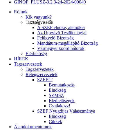
GINOP_PLUSZ-3.2.3-24-2024-00049
Rólunk
Kik vagyunk?
Tisztségviselők
A SZEF elnöke, alelnökei
Az Ügyvivő Testület tagjai
Felügyelő Bizottság
Mandátum-megállapító Bizottság
Vármegyei koordinátorok
Elérhetőség
HÍREK
Tagszervezetek
Tagszervezetek
Rétegszervezetek
SZEFIT
Bemutatkozás
Elnökség
SZMSZ
Elérhetőségek
Csatlakozz!
SZEF Nyugdíjas Választmánya
Elnökség
Cikkek
Alapdokumentumok