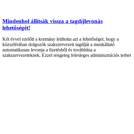
Mindenhol állítsák vissza a tagdíjlevonás
lehetőségét!
Két évvel ezelőtt a kormány letiltotta azt a lehetőséget, hogy a
közszférában dolgozók szakszervezeti tagdíját a munkáltató
automatikusan levonja a fizetésből és továbbítsa a
szakszervezeteknek. Ezzel rengeteg felesleges adminisztrációs terhet