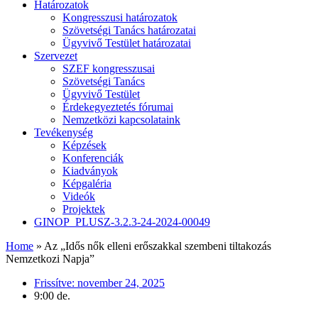
Határozatok
Kongresszusi határozatok
Szövetségi Tanács határozatai
Ügyvivő Testület határozatai
Szervezet
SZEF kongresszusai
Szövetségi Tanács
Ügyvivő Testület
Érdekegyeztetés fórumai
Nemzetközi kapcsolataink
Tevékenység
Képzések
Konferenciák
Kiadványok
Képgaléria
Videók
Projektek
GINOP_PLUSZ-3.2.3-24-2024-00049
Home
»
Az „Idős nők elleni erőszakkal szembeni tiltakozás
Nemzetkozi Napja”
Frissítve:
november 24, 2025
9:00 de.