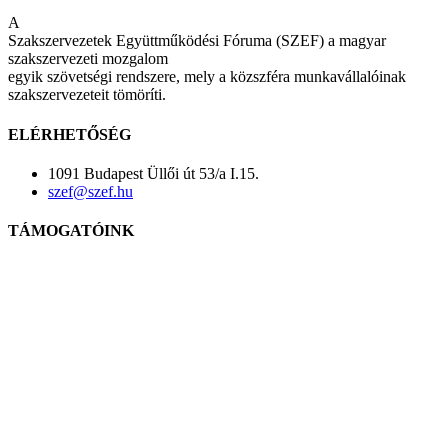
A
Szakszervezetek Együttműködési Fóruma (SZEF) a magyar
szakszervezeti mozgalom
egyik szövetségi rendszere, mely a közszféra munkavállalóinak
szakszervezeteit tömöríti.
ELÉRHETŐSÉG
1091 Budapest Üllői út 53/a I.15.
szef@szef.hu
TÁMOGATÓINK