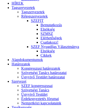
HÍREK
Tagszervezetek
Tagszervezetek
Rétegszervezetek
SZEFIT
Bemutatkozás
Elnökség
SZMSZ
Elérhetőségek
Csatlakozz!
SZEF Nyugdíjas Választmánya
Elnökség
Cikkek
Alapdokumentumok
Határozatok
Kongresszusi határozatok
Szövetségi Tanács határozatai
Ügyvivő Testület határozatai
Szervezet
SZEF kongresszusai
Szövetségi Tanács
Ügyvivő Testület
Érdekegyeztetés fórumai
Nemzetközi kapcsolataink
Tevékenység