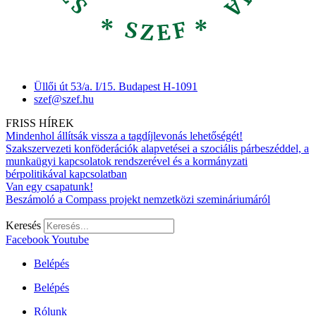
Üllői út 53/a. I/15. Budapest H-1091
szef@szef.hu
FRISS HÍREK
Mindenhol állítsák vissza a tagdíjlevonás lehetőségét!
Szakszervezeti konföderációk alapvetései a szociális párbeszéddel, a
munkaügyi kapcsolatok rendszerével és a kormányzati
bérpolitikával kapcsolatban
Van egy csapatunk!
Beszámoló a Compass projekt nemzetközi szemináriumáról
Keresés
Facebook
Youtube
Belépés
Belépés
Rólunk