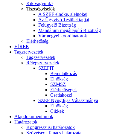
Kik vagyunk?
Tisztségviselők
A SZEF elnöke, alelnökei
Az Ügyvivő Testület tagjai
Felügyelő Bizottság
Mandátum-megállapító Bizottság
Vármegyei koordinátorok
Elérhetőség
HÍREK
Tagszervezetek
Tagszervezetek
Rétegszervezetek
SZEFIT
Bemutatkozás
Elnökség
SZMSZ
Elérhetőségek
Csatlakozz!
SZEF Nyugdíjas Választmánya
Elnökség
Cikkek
Alapdokumentumok
Határozatok
Kongresszusi határozatok
Szövetségi Tanács határozatai