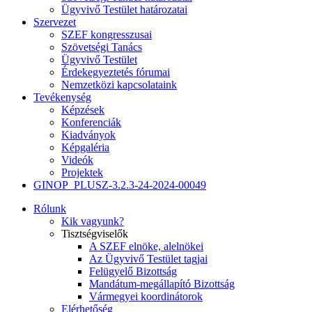
Ügyvivő Testület határozatai
Szervezet
SZEF kongresszusai
Szövetségi Tanács
Ügyvivő Testület
Érdekegyeztetés fórumai
Nemzetközi kapcsolataink
Tevékenység
Képzések
Konferenciák
Kiadványok
Képgaléria
Videók
Projektek
GINOP_PLUSZ-3.2.3-24-2024-00049
Rólunk
Kik vagyunk?
Tisztségviselők
A SZEF elnöke, alelnökei
Az Ügyvivő Testület tagjai
Felügyelő Bizottság
Mandátum-megállapító Bizottság
Vármegyei koordinátorok
Elérhetőség