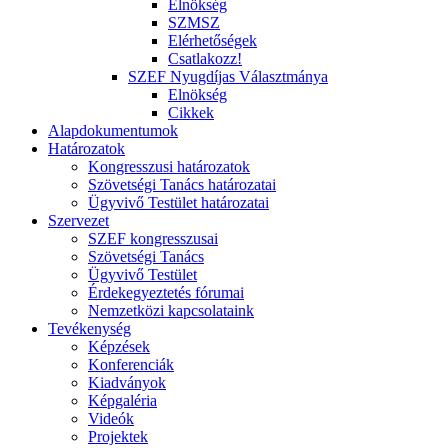
Elnökség
SZMSZ
Elérhetőségek
Csatlakozz!
SZEF Nyugdíjas Választmánya
Elnökség
Cikkek
Alapdokumentumok
Határozatok
Kongresszusi határozatok
Szövetségi Tanács határozatai
Ügyvivő Testület határozatai
Szervezet
SZEF kongresszusai
Szövetségi Tanács
Ügyvivő Testület
Érdekegyeztetés fórumai
Nemzetközi kapcsolataink
Tevékenység
Képzések
Konferenciák
Kiadványok
Képgaléria
Videók
Projektek