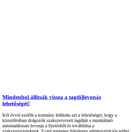
Mindenhol állítsák vissza a tagdíjlevonás
lehetőségét!
Két évvel ezelőtt a kormány letiltotta azt a lehetőséget, hogy a
közszférában dolgozók szakszervezeti tagdíját a munkáltató
automatikusan levonja a fizetésből és továbbítsa a
szakszervezeteknek. Ezzel rengeteg felesleges adminisztrációs terhet