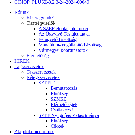
GINOP_PLUSZ-3.2.3-24-2024-00049
Rólunk
Kik vagyunk?
Tisztségviselők
A SZEF elnöke, alelnökei
Az Ügyvivő Testület tagjai
Felügyelő Bizottság
Mandátum-megállapító Bizottság
Vármegyei koordinátorok
Elérhetőség
HÍREK
Tagszervezetek
Tagszervezetek
Rétegszervezetek
SZEFIT
Bemutatkozás
Elnökség
SZMSZ
Elérhetőségek
Csatlakozz!
SZEF Nyugdíjas Választmánya
Elnökség
Cikkek
Alapdokumentumok