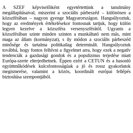
A SZEF képviselőiként egyetértettünk a tanulmány
megállapításaival, miszerint a szociális párbeszéd – különösen a
közszférában – nagyon gyenge Magyarországon. Hangsúlyoztuk,
hogy az eredmények értékelésekor fontosnak tartjuk, hogy külön
legyen kezelve a közszféra versenyszférától. Ugyanis a
közszférában szinte minden szinten a munkáltató nem más, mint
maga az állam (kormányzat), s ily módon a szociális párbeszéd
minősége és tartalma politikailag determinált. Hangsúlyoztuk
továbbá, hogy fontos felhívni a figyelmet arra, hogy ezek a negatív
tendenciák a gazdasági gondok és a populizmus terjedése miatt
Európa-szerte elterjedhetnek. Éppen ezért a CETUN és a hasonló
együttműködések kulcsfontosságúak a jó és rossz gyakorlatok
megismerése, valamint a közös, koordinált európai fellépés
biztosítása szempontjából.