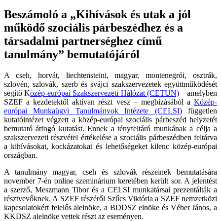
Beszámoló a „Kihívások és utak a jól
működő szociális párbeszédhez és a
társadalmi partnerséghez című
tanulmány” bemutatójáról
A cseh, horvát, liechtensteini, magyar, montenegrói, osztrák,
szlovén, szlovák, szerb és svájci szakszervezetek együttműködését
segítő K
özép-európai Szakszervezeti Hálózat (CETUN)
– amelyben
SZEF a kezdetektől aktívan részt vesz – megbízásából a
Közép-
európai Munkaügyi Tanulmányok Intézete (CELSI)
független
kutatóintézet végzett a közép-európai szociális párbeszéd helyzetét
bemutató átfogó kutatást. Ennek a tényfeltáró munkának a célja a
szakszervezeti részvétel értékelése a szociális párbeszédben feltárva
a kihívásokat, kockázatokat és lehetőségeket kilenc közép-európai
országban.
A tanulmány magyar, cseh és szlovák részeinek bemutatására
november 7-én online szeminárium keretében került sor. A jelentést
a szerző, Meszmann Tibor és a CELSI munkatársai prezentálták a
résztvevőknek. A SZEF részéről Szűcs Viktória a SZEF nemzetközi
kapcsolatokért felelős alelnöke, a BDDSZ elnöke és Véber János, a
KKDSZ alelnöke vettek részt az eseményen.