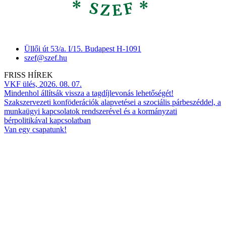
Üllői út 53/a. I/15. Budapest H-1091
szef@szef.hu
FRISS HÍREK
VKF ülés, 2026. 08. 07.
Mindenhol állítsák vissza a tagdíjlevonás lehetőségét!
Szakszervezeti konföderációk alapvetései a szociális párbeszéddel, a
munkaügyi kapcsolatok rendszerével és a kormányzati
bérpolitikával kapcsolatban
Van egy csapatunk!