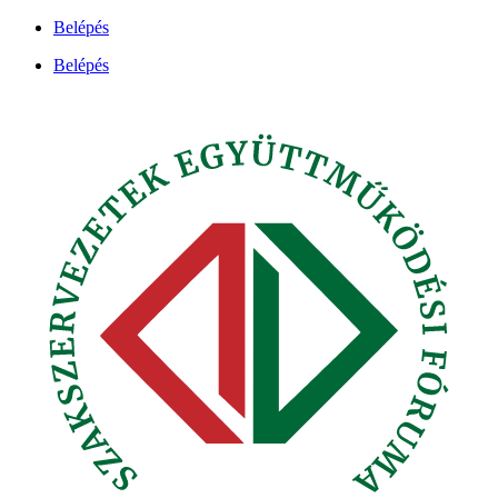
Ugrás
Belépés
a
Belépés
tartalomhoz