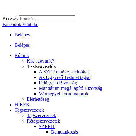
Keresés
Facebook
Youtube
Belépés
Belépés
Rólunk
Kik vagyunk?
Tisztségviselők
A SZEF elnöke, alelnökei
Az Ügyvivő Testület tagjai
Felügyelő Bizottság
Mandátum-megállapító Bizottság
Vármegyei koordinátorok
Elérhetőség
HÍREK
Tagszervezetek
Tagszervezetek
Rétegszervezetek
SZEFIT
Bemutatkozás