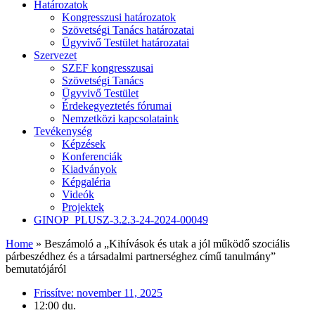
Határozatok
Kongresszusi határozatok
Szövetségi Tanács határozatai
Ügyvivő Testület határozatai
Szervezet
SZEF kongresszusai
Szövetségi Tanács
Ügyvivő Testület
Érdekegyeztetés fórumai
Nemzetközi kapcsolataink
Tevékenység
Képzések
Konferenciák
Kiadványok
Képgaléria
Videók
Projektek
GINOP_PLUSZ-3.2.3-24-2024-00049
Home
»
Beszámoló a „Kihívások és utak a jól működő szociális
párbeszédhez és a társadalmi partnerséghez című tanulmány”
bemutatójáról
Frissítve:
november 11, 2025
12:00 du.