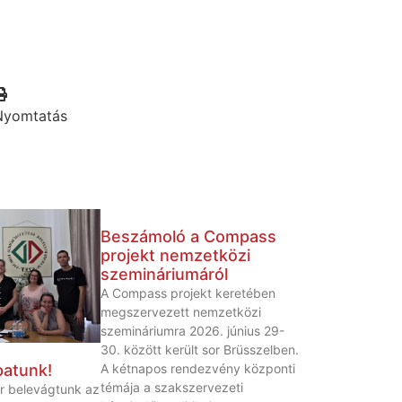
Nyomtatás
Beszámoló a Compass
projekt nemzetközi
szemináriumáról
A Compass projekt keretében
megszervezett nemzetközi
szemináriumra 2026. június 29-
30. között került sor Brüsszelben.
A kétnapos rendezvény központi
patunk!
témája a szakszervezeti
r belevágtunk az