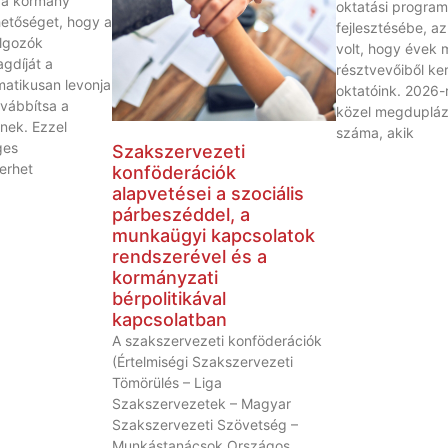
t a kormány
oktatási progra
ehetőséget, hogy a
fejlesztésébe, a
lgozók
volt, hogy évek 
agdíját a
résztvevőiből ker
atikusan levonja
oktatóink. 2026-
ovábbítsa a
közel megdupláz
nek. Ezzel
száma, akik
ges
Szakszervezeti
terhet
konföderációk
alapvetései a szociális
párbeszéddel, a
munkaügyi kapcsolatok
rendszerével és a
kormányzati
bérpolitikával
kapcsolatban
A szakszervezeti konföderációk
(Értelmiségi Szakszervezeti
Tömörülés – Liga
Szakszervezetek – Magyar
Szakszervezeti Szövetség –
Munkástanácsok Országos