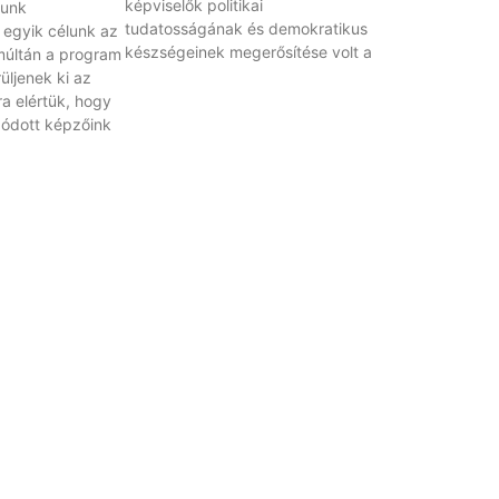
képviselők politikai
munk
tudatosságának és demokratikus
z egyik célunk az
készségeinek megerősítése volt a
múltán a program
üljenek ki az
ra elértük, hogy
ódott képzőink