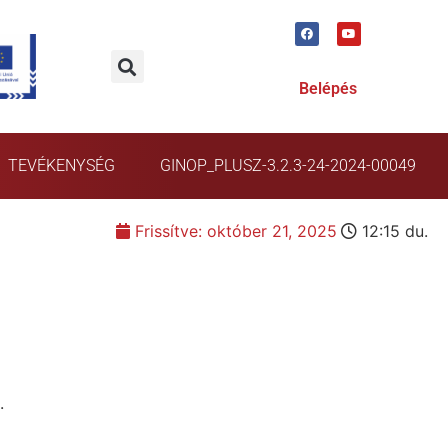
Belépés
TEVÉKENYSÉG
GINOP_PLUSZ-3.2.3-24-2024-00049
Frissítve:
október 21, 2025
12:15 du.
.