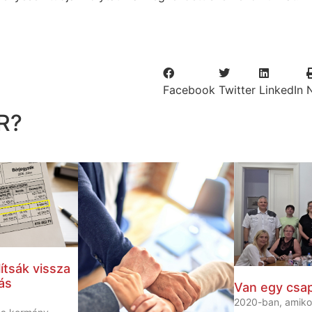
Facebook
Twitter
LinkedIn
R?
ítsák vissza
ás
Van egy csa
2020-ban, amiko