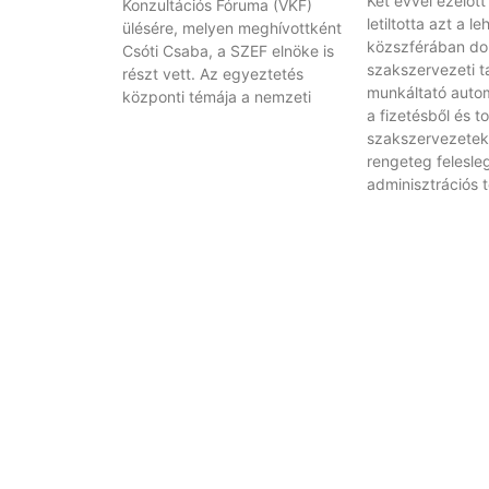
Két évvel ezelőt
Konzultációs Fóruma (VKF)
letiltotta azt a l
ülésére, melyen meghívottként
közszférában do
Csóti Csaba, a SZEF elnöke is
szakszervezeti t
részt vett. Az egyeztetés
munkáltató autom
központi témája a nemzeti
a fizetésből és t
szakszervezetek
rengeteg felesle
adminisztrációs 